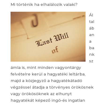
Mi történik ha elhalálozik valaki?
Ál
tal
áb
an
a
ba
nk
sz
ámla is, mint minden vagyontárgy
felvételre kerül a hagyatéki leltárba,
majd a közjegyző a hagyatékátadó
végzéssel átadja a törvényes örökösnek
vagy örökösöknek az elhunyt
hagyatékát képező ingó-és ingatlan