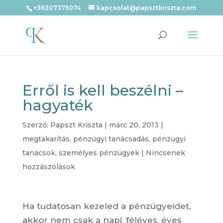
+36307375074
kapcsolat@papsztkriszta.com
Erről is kell beszélni –
hagyaték
Szerző:
Papszt Kriszta
|
márc 20, 2013
|
megtakarítás
,
pénzügyi tanácsadás
,
pénzügyi
tanácsok
,
személyes pénzügyek
|
Nincsenek
hozzászólások
Ha tudatosan kezeled a pénzügyeidet,
akkor nem csak a napi, féléves, éves