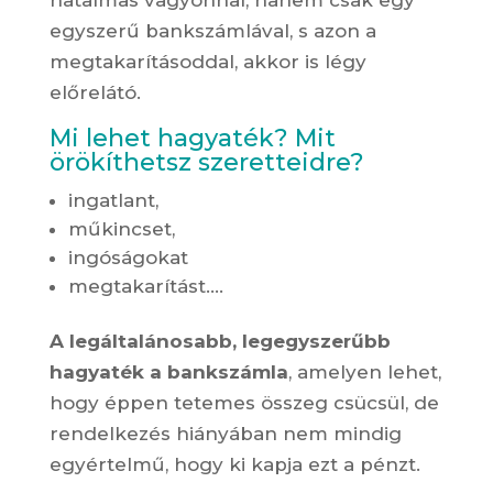
hatalmas vagyonnal, hanem csak egy
egyszerű bankszámlával, s azon a
megtakarításoddal, akkor is légy
előrelátó.
Mi lehet hagyaték? Mit
örökíthetsz szeretteidre?
ingatlant,
műkincset,
ingóságokat
megtakarítást….
A legáltalánosabb, legegyszerűbb
hagyaték a bankszámla
, amelyen lehet,
hogy éppen tetemes összeg csücsül, de
rendelkezés hiányában nem mindig
egyértelmű, hogy ki kapja ezt a pénzt.