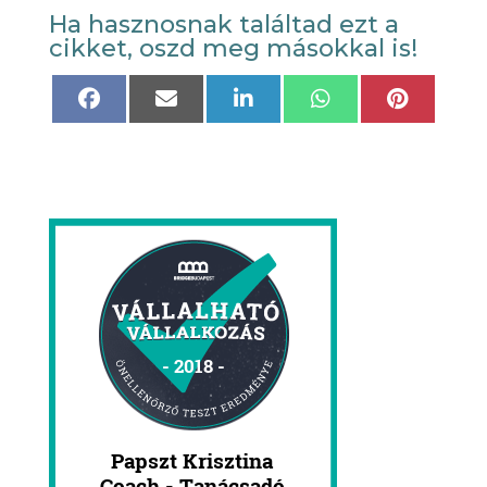
Ha hasznosnak találtad ezt a
cikket, oszd meg másokkal is!
Share
Share
Share
Share
Share
on
on
on
on
on
Facebook
Email
LinkedIn
WhatsApp
Pinteres