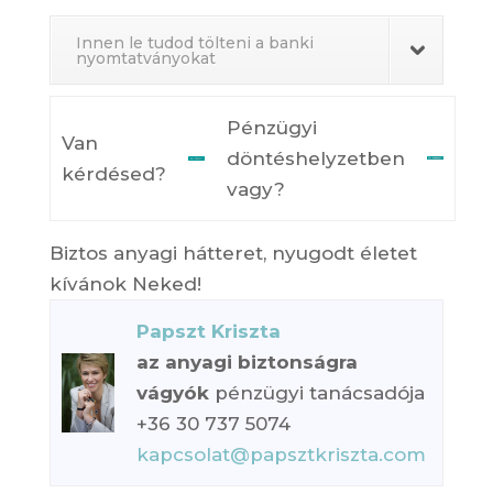
Innen le tudod tölteni a banki
nyomtatványokat
Pénzügyi
Van
döntéshelyzetben
kérdésed?
vagy?
Biztos anyagi hátteret, nyugodt életet
kívánok Neked!
Papszt Kriszta
az anyagi biztonságra
vágyók
pénzügyi tanácsadója
+36 30 737 5074
kapcsolat@papsztkriszta.com