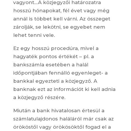
vagyont…A közjegyzői határozatra
hosszú hónapokat, fél évet vagy még
annál is többet kell várni. Az összeget
zárolják, se lekötni, se egyebet nem
lehet tenni vele.
Ez egy hosszú procedúra, mivel a
hagyaték pontos értékét – pl. a
bankszámla esetében a halál
időpontjában fennálló egyenleget- a
bankkal egyezteti a közjegyző. A
banknak ezt az információt ki kell adnia
a közjegyző részére.
Miután a bank hivatalosan értesül a
számlatulajdonos haláláról már csak az
örököstől vagy örökösöktől fogad el a