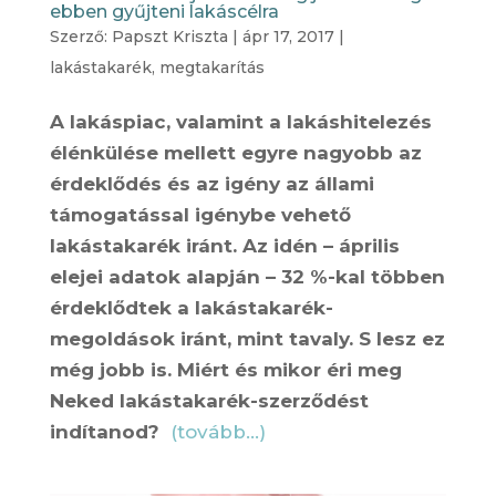
ebben gyűjteni lakáscélra
Szerző:
Papszt Kriszta
|
ápr 17, 2017
|
lakástakarék
,
megtakarítás
A lakáspiac, valamint a lakáshitelezés
élénkülése mellett egyre nagyobb az
érdeklődés és az igény az állami
támogatással igénybe vehető
lakástakarék iránt. Az idén – április
elejei adatok alapján – 32 %-kal többen
érdeklődtek a lakástakarék-
megoldások iránt, mint tavaly. S lesz ez
még jobb is. Miért és mikor éri meg
Neked lakástakarék-szerződést
indítanod?
(tovább…)