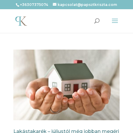
+36307375074
kapcsolat@papsztkriszta.com
Lakástakarék – júliustól még jobban megéri