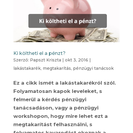
Ki költheti el a pénzt?
Szerző:
Papszt Kriszta
|
okt 3, 2016
|
lakástakarék
,
megtakarítás
,
pénzügyi tanácsok
Ez a cikk ismét a lakástakarékról szól.
Folyamatosan kapok leveleket, s
felmerül a kérdés pénzügyi
tanácsadáson, vagy a pénzügyi
workshopon, hogy mire lehet ezt a
megtakarítást felhasználni, s
folyamatos kavarodást okoznak a