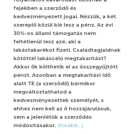
fejekben a szerződő és
kedvezményezett jogai. Nézzük, a két
szereplő közül kié lesz a pénz. Az évi
30%-os állami támogatás nem
feltétlenül lesz azé, aki a
lakástakarékot fizeti. Családtagjaidnak
kötöttél lakáscélú megtakarítást?
Akkor ők költhetik el az összegyűjtött
pénzt. Azonban a megtakarítási idő
alatt TE (a szerződő) bármikor
megváltoztathatod a
kedvezményezettek személyét, s
ehhez nem kell az ő hozzájárulásuk,
sem a jelenlétük a szerződés
módosításakor.
(tovább…)