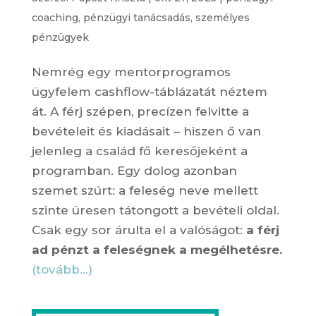
coaching
,
pénzügyi tanácsadás
,
személyes
pénzügyek
Nemrég egy mentorprogramos
ügyfelem cashflow-táblázatát néztem
át. A férj szépen, precízen felvitte a
bevételeit és kiadásait – hiszen ő van
jelenleg a család fő keresőjeként a
programban. Egy dolog azonban
szemet szúrt: a feleség neve mellett
szinte üresen tátongott a bevételi oldal.
Csak egy sor árulta el a valóságot:
a férj
ad pénzt a feleségnek a megélhetésre.
(tovább…)