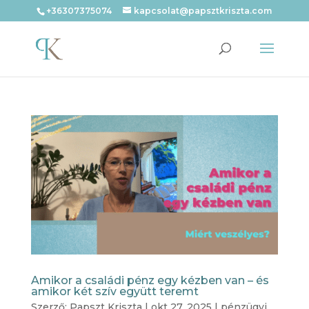
+36307375074
kapcsolat@papsztkriszta.com
Amikor a családi pénz egy kézben van – és
amikor két szív együtt teremt
Szerző:
Papszt Kriszta
|
okt 27, 2025
|
pénzügyi