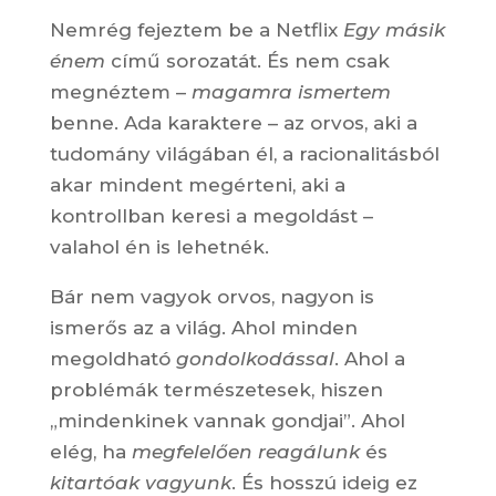
Nemrég fejeztem be a Netflix
Egy másik
énem
című sorozatát. És nem csak
megnéztem –
magamra ismertem
benne. Ada karaktere – az orvos, aki a
tudomány világában él, a racionalitásból
akar mindent megérteni, aki a
kontrollban keresi a megoldást –
valahol én is lehetnék.
Bár nem vagyok orvos, nagyon is
ismerős az a világ. Ahol minden
megoldható
gondolkodással
. Ahol a
problémák természetesek, hiszen
„mindenkinek vannak gondjai”. Ahol
elég, ha
megfelelően reagálunk
és
kitartóak vagyunk
. És hosszú ideig ez