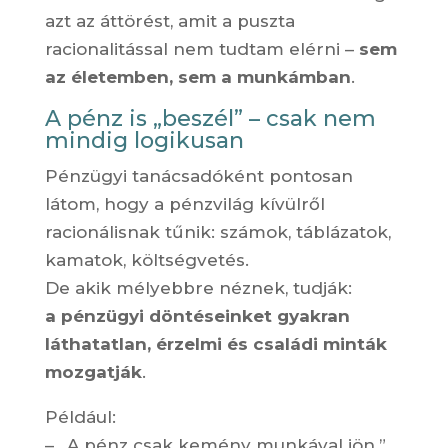
azt az áttörést, amit a puszta
racionalitással nem tudtam elérni –
sem
az életemben, sem a munkámban
.
A pénz is „beszél” – csak nem
mindig logikusan
Pénzügyi tanácsadóként pontosan
látom, hogy a pénzvilág kívülről
racionálisnak tűnik: számok, táblázatok,
kamatok, költségvetés.
De akik mélyebbre néznek, tudják:
a pénzügyi döntéseinket gyakran
láthatatlan, érzelmi és családi minták
mozgatják
.
Például:
– „A pénz csak kemény munkával jön.”