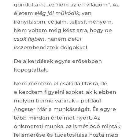
gondoltam: „ez nem az én világom”. Az
életem
elég jól működik
, van
irányításom, céljaim, teljesítményem.
Nem voltam még kész arra, hogy
ne
csak fejben
, hanem
belül
is
szembenézzek dolgokkal.
De a kérdések egyre erősebben
kopogtattak.
Nem mentem el családállításra, de
elkezdtem figyelni azokat, akik ebben
mélyen benne vannak – például
Angster Mária munkásságát. És egyre
több minden értelmet nyert. Az
önismereti munka, az ismétlődő minták
felismerése és tudatosítása hozta meg