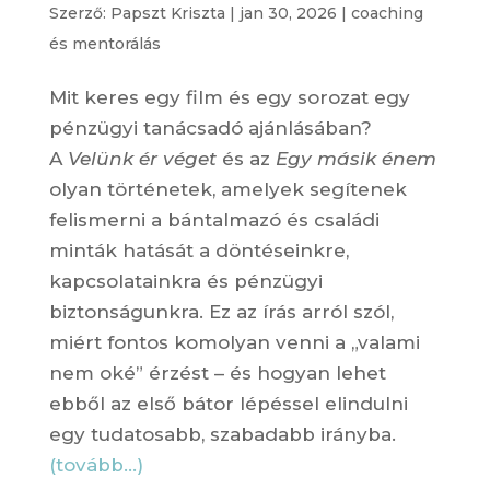
Szerző:
Papszt Kriszta
|
jan 30, 2026
|
coaching
és mentorálás
Mit keres egy film és egy sorozat egy
pénzügyi tanácsadó ajánlásában?
A
Velünk ér véget
és az
Egy másik énem
olyan történetek, amelyek segítenek
felismerni a bántalmazó és családi
minták hatását a döntéseinkre,
kapcsolatainkra és pénzügyi
biztonságunkra. Ez az írás arról szól,
miért fontos komolyan venni a „valami
nem oké” érzést – és hogyan lehet
ebből az első bátor lépéssel elindulni
egy tudatosabb, szabadabb irányba.
(tovább…)