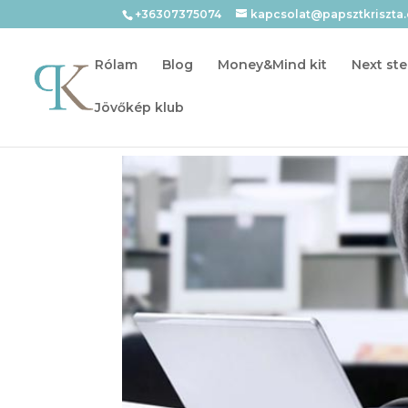
+36307375074
kapcsolat@papsztkriszta
Rólam
Blog
Money&Mind kit
Next ste
Jövőkép klub