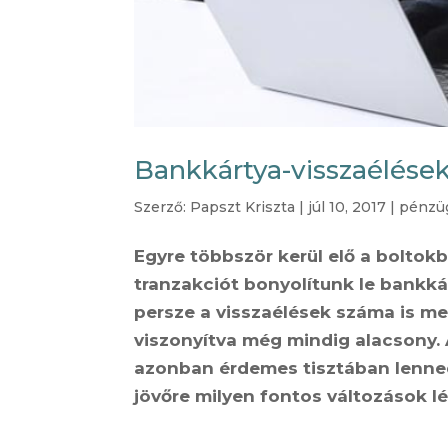
Bankkártya-visszaélések 
Szerző:
Papszt Kriszta
|
júl 10, 2017
|
pénzüg
Egyre többször kerül elő a boltok
tranzakciót bonyolítunk le bankká
persze a visszaélések száma is m
viszonyítva még mindig alacsony.
azonban érdemes tisztában lenned. 
jövőre milyen fontos változások l