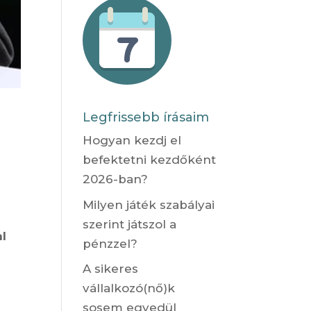
Legfrissebb írásaim
Hogyan kezdj el
befektetni kezdőként
2026-ban?
Milyen játék szabályai
szerint játszol a
l
pénzzel?
A sikeres
vállalkozó(nő)k
sosem egyedül