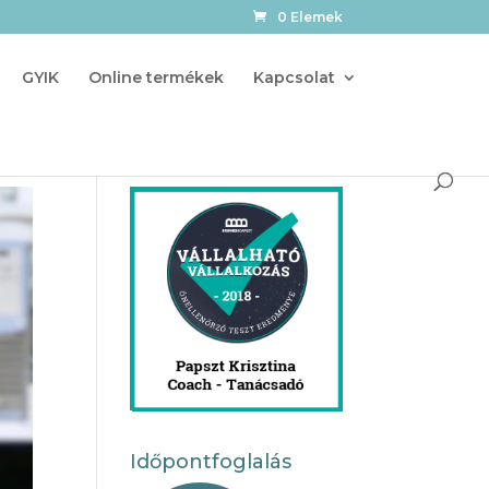
0 Elemek
GYIK
Online termékek
Kapcsolat
Időpontfoglalás