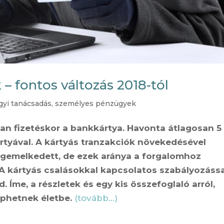
– fontos változás 2018-tól
yi tanácsadás
,
személyes pénzügyek
ban fizetéskor a bankkártya. Havonta átlagosan 5
rtyával. A kártyás tranzakciók növekedésével
egemelkedett, de ezek aránya a forgalomhoz
 A kártyás csalásokkal kapcsolatos szabályozássa
Íme, a részletek és egy kis összefoglaló arról,
éphetnek életbe.
(tovább…)