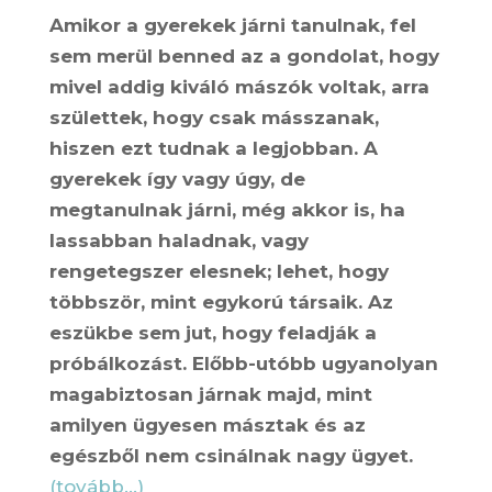
Amikor a gyerekek járni tanulnak, fel
sem merül benned az a gondolat, hogy
mivel addig kiváló mászók voltak, arra
születtek, hogy csak másszanak,
hiszen ezt tudnak a legjobban. A
gyerekek így vagy úgy, de
megtanulnak járni, még akkor is, ha
lassabban haladnak, vagy
rengetegszer elesnek; lehet, hogy
többször, mint egykorú társaik. Az
eszükbe sem jut, hogy feladják a
próbálkozást. Előbb-utóbb ugyanolyan
magabiztosan járnak majd, mint
amilyen ügyesen másztak és az
egészből nem csinálnak nagy ügyet.
(tovább…)