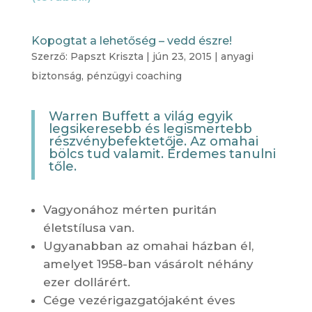
Kopogtat a lehetőség – vedd észre!
Szerző:
Papszt Kriszta
|
jún 23, 2015
|
anyagi
biztonság
,
pénzügyi coaching
Warren Buffett a világ egyik
legsikeresebb és legismertebb
részvénybefektetője. Az omahai
bölcs tud valamit. Érdemes tanulni
tőle.
Vagyonához mérten puritán
életstílusa van.
Ugyanabban az omahai házban él,
amelyet 1958-ban vásárolt néhány
ezer dollárért.
Cége vezérigazgatójaként éves