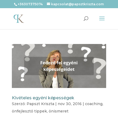
+36307375074
kapcsolat@papsztkriszta.com
Kivételes egyéni képességek
Szerző:
Papszt Kriszta
|
nov 30, 2016
|
coaching
,
önfejlesztő tippek
,
önismeret