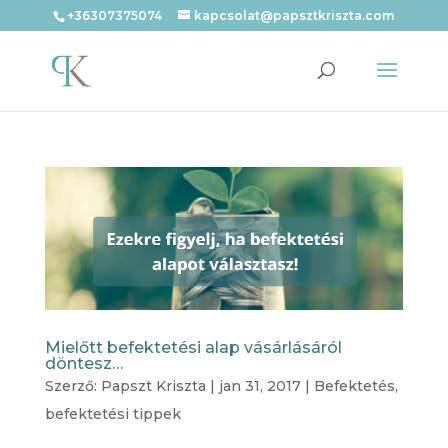
+36307375074
kapcsolat@papsztkriszta.com
Mielőtt befektetési alap vásárlásáról
döntesz…
Szerző:
Papszt Kriszta
|
jan 31, 2017
|
Befektetés
,
befektetési tippek