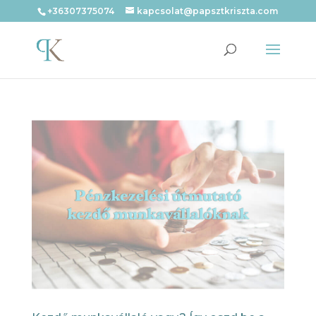
+36307375074
kapcsolat@papsztkriszta.com