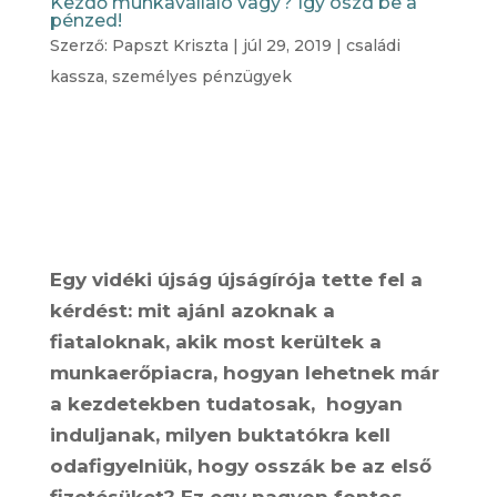
Kezdő munkavállaló vagy? Így oszd be a
pénzed!
Szerző:
Papszt Kriszta
|
júl 29, 2019
|
családi
kassza
,
személyes pénzügyek
Egy vidéki újság újságírója tette fel a
kérdést: mit ajánl azoknak a
fiataloknak, akik most kerültek a
munkaerőpiacra, hogyan lehetnek már
a kezdetekben tudatosak, hogyan
induljanak, milyen buktatókra kell
odafigyelniük, hogy osszák be az első