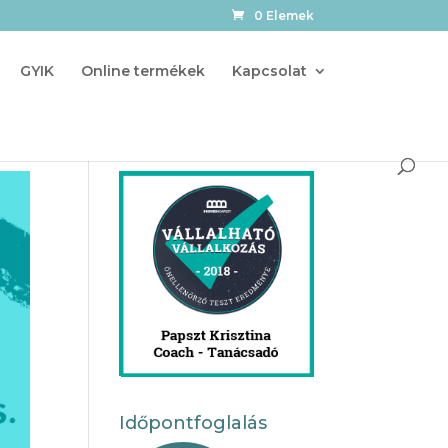
0 Elemek
GYIK
Online termékek
Kapcsolat
Időpontfoglalás