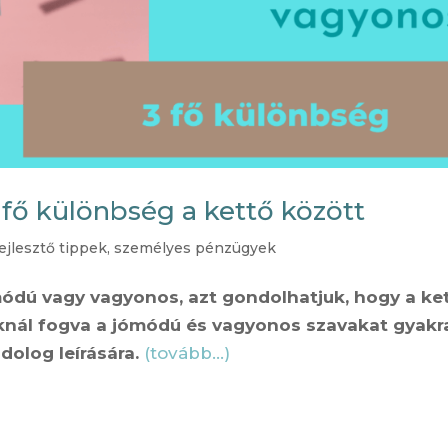
fő különbség a kettő között
ejlesztő tippek
,
személyes pénzügyek
ómódú vagy vagyonos, azt gondolhatjuk, hogy a ke
knál fogva a jómódú és vagyonos szavakat gyakr
dolog leírására.
(tovább…)