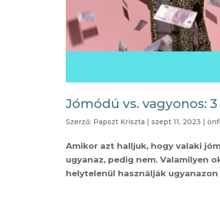
Jómódú vs. vagyonos: 3 
Szerző:
Papszt Kriszta
|
szept 11, 2023
|
önf
Amikor azt halljuk, hogy valaki j
ugyanaz, pedig nem. Valamilyen o
helytelenül használják ugyanazon 