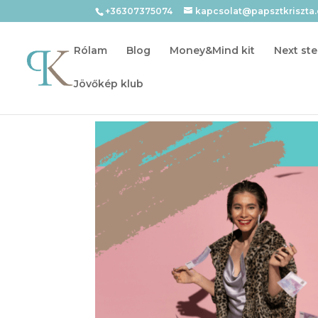
+36307375074
kapcsolat@papsztkriszta
Rólam
Blog
Money&Mind kit
Next ste
Jövőkép klub