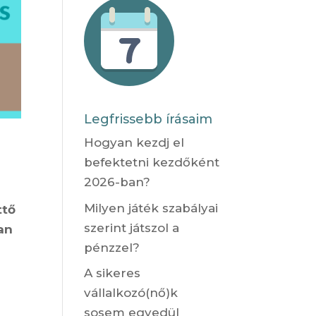
Legfrissebb írásaim
Hogyan kezdj el
befektetni kezdőként
2026-ban?
Milyen játék szabályai
ttő
szerint játszol a
an
pénzzel?
A sikeres
vállalkozó(nő)k
sosem egyedül