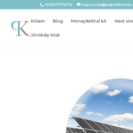
+36307375074
kapcsolat@papsztkriszta
Rólam
Blog
Money&Mind kit
Next ste
Jövőkép klub