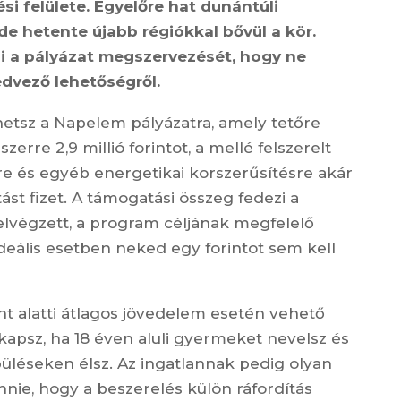
si felülete. Egyelőre hat dunántúli
de hetente újabb régiókkal bővül a kör.
 a pályázat megszervezését, hogy ne
edvező lehetőségről.
etsz a Napelem pályázatra, amely tetőre
erre 2,9 millió forintot, a mellé felszerelt
re és egyéb energetikai korszerűsítésre akár
st fizet
. A támogatási összeg fedezi a
l elvégzett, a program céljának megfelelő
 ideális esetben neked egy forintot sem kell
rint alatti átlagos jövedelem esetén vehető
kapsz, ha 18 éven aluli gyermeket nevelsz és
püléseken élsz. Az ingatlannak pedig olyan
nnie, hogy a beszerelés külön ráfordítás