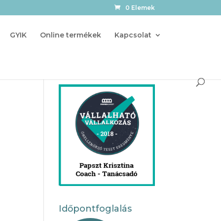
0 Elemek
GYIK
Online termékek
Kapcsolat
Időpontfoglalás