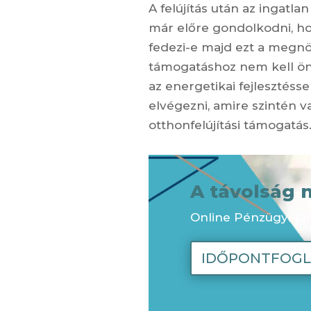
A felújítás után az ingatl
már előre gondolkodni, h
fedezi-e majd ezt a megnö
támogatáshoz nem kell öne
az energetikai fejlesztésse
elvégezni, amire szintén 
otthonfelújítási támogatás
A távolság 
Online Pénzügyi ta
IDŐPONTFOGL