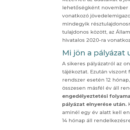
lehetőségként november 30
vonatkozó jövedelemigazol
mindegyik résztulajdonosra
tulajdonos között, az Álla
hivatalos 2020-ra vonatkoz
Mi jön a pályázat 
A sikeres pályázatról az o
tájékoztat. Ezután viszon
rendszer esetén 12 hónap,
összesen másfél év áll re
engedélyeztetési folyamat
pályázat elnyerése után.
K
aminél egy év alatt kell e
14 hónap áll rendelkezésre