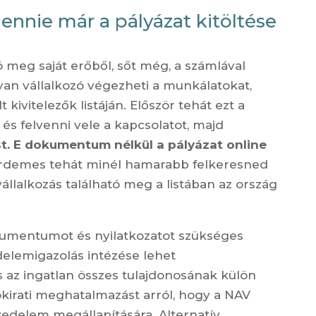
ennie már a pályázat kitöltése
 meg saját erőből, sőt még, a számlával
yan vállalkozó végezheti a munkálatokat,
 kivitelezők listáján. Először tehát ezt a
i és felvenni vele a kapcsolatot, majd
t. E dokumentum nélkül a pályázat online
érdemes tehát minél hamarabb felkeresned
vállalkozás található meg a listában az ország
umentumot és nyilatkozatot szükséges
edelemigazolás intézése lehet
az ingatlan összes tulajdonosának külön
okirati meghatalmazást arról, hogy a NAV
övedelem megállapítására. Alternatív