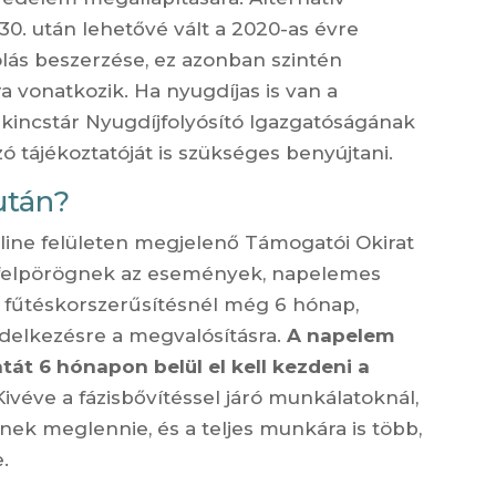
. után lehetővé vált a 2020-as évre
ás beszerzése, ez azonban szintén
 vonatkozik. Ha nyugdíjas is van a
mkincstár Nyugdíjfolyósító Igazgatóságának
ó tájékoztatóját is szükséges benyújtani.
után?
nline felületen megjelenő Támogatói Okirat
t felpörögnek az események, napelemes
 fűtéskorszerűsítésnél még 6 hónap,
ndelkezésre a megvalósításra.
A napelem
át 6 hónapon belül el kell kezdeni a
ivéve a fázisbővítéssel járó munkálatoknál,
nnek meglennie, és a teljes munkára is több,
.