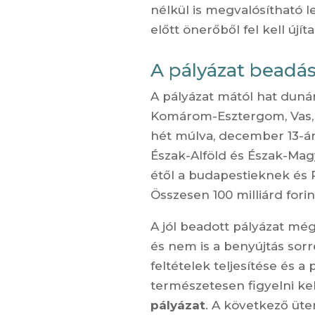
nélkül is megvalósítható l
előtt önerőből fel kell újíta
A pályázat beadás
A pályázat mától hat duná
Komárom-Esztergom, Vas, V
hét múlva, december 13-án
Észak-Alföld és Észak-Ma
étől a budapestieknek és 
Összesen 100 milliárd fori
A jól beadott pályázat mé
és nem is a benyújtás sorr
feltételek teljesítése és 
természetesen figyelni ke
pályázat
. A következő üt