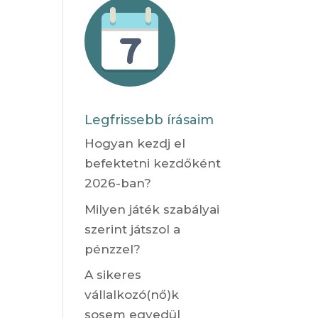
Legfrissebb írásaim
Hogyan kezdj el
befektetni kezdőként
2026-ban?
Milyen játék szabályai
szerint játszol a
pénzzel?
A sikeres
vállalkozó(nő)k
sosem egyedül