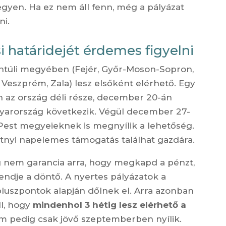
egyen. Ha ez nem áll fenn, még a pályázat
ni.
i határidejét érdemes figyelni
ntúli megyében (Fejér, Győr-Moson-Sopron,
eszprém, Zala) lesz elsőként elérhető. Egy
 az ország déli része, december 20-án
gyarország következik. Végül december 27-
Pest megyeieknek is megnyílik a lehetőség.
ntnyi napelemes támogatás találhat gazdára.
g nem garancia arra, hogy megkapd a pénzt,
endje a döntő. A nyertes pályázatok a
a pluszpontok alapján dőlnek el. Arra azonban
ll, hogy
mindenhol 3 hétig lesz elérhető a
em pedig csak jövő szeptemberben nyílik.