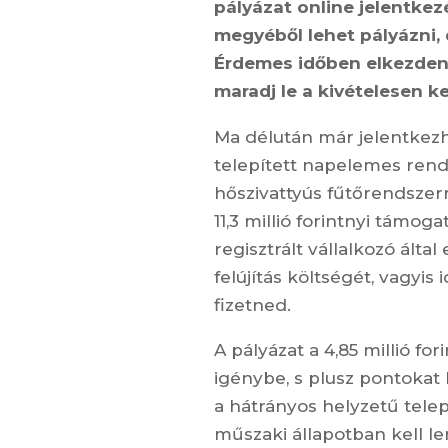
pályázat online jelentkezé
megyéből lehet pályázni, 
Érdemes időben elkezdeni
maradj le a kivételesen k
Ma délután már jelentkezh
telepített napelemes rendsz
hőszivattyús fűtőrendszer
11,3 millió forintnyi
támogatá
regisztrált vállalkozó álta
felújítás költségét, vagyis
fizetned.
A pályázat a 4,85 millió fo
igénybe, s plusz pontokat 
a hátrányos helyzetű tele
műszaki állapotban kell le