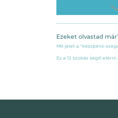
Ezeket olvastad már
Mit jelet a “készpénz-sze
Ez a 12 szokás segít elérn