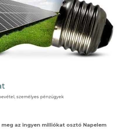
at
bevétel
,
személyes pénzügyek
k meg az ingyen milliókat osztó Napelem