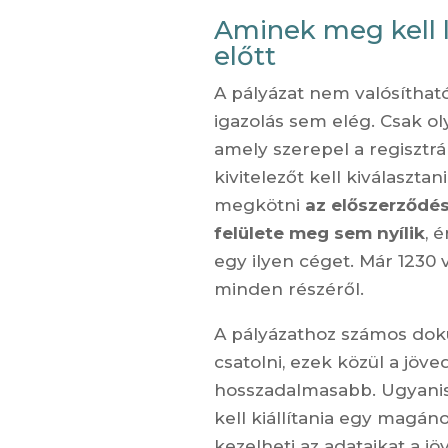
Aminek meg kell l
előtt
A pályázat nem valósítható
igazolás sem elég. Csak ol
amely szerepel a regisztrált
kivitelezőt kell kiválasztan
megkötni
az előszerződés
felülete meg sem nyílik
, 
egy ilyen céget. Már 1230 
minden részéről.
A pályázathoz számos dok
csatolni, ezek közül a jöv
hosszadalmasabb. Ugyanis 
kell kiállítania egy magán
kezelheti az adataikat a j