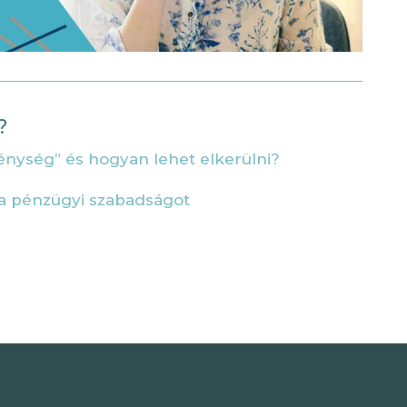
?
génység” és hogyan lehet elkerülni?
i a pénzügyi szabadságot