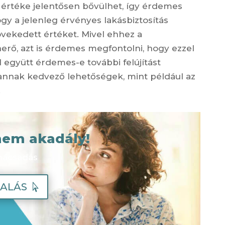
an értéke jelentősen bővülhet, így érdemes
ogy a jelenleg érvényes
lakásbiztosítás
vekedett értéket. Mivel ehhez a
rő, azt is érdemes megfontolni, hogy ezzel
l együtt érdemes-e további felújítást
vannak kedvező lehetőségek, mint például az
.
nem akadály!
nácsadás
ALÁS