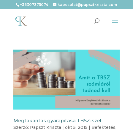
+36307375074
kapcsolat@papsztkriszta.com
Megtakarítás gyarapítása TBSZ-szel
Szerző:
Papszt Kriszta
|
okt 5, 2015
|
Befektetés
,