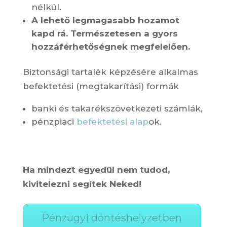
nélkül.
A lehető legmagasabb hozamot
kapd rá. Természetesen a gyors
hozzáférhetőségnek megfelelően.
Biztonsági tartalék képzésére alkalmas
befektetési (megtakarítási) formák
banki és takarékszövetkezeti számlák,
pénzpiaci
befektetési alap
ok.
Ha mindezt egyedül nem tudod,
kivitelezni segítek Neked!
Pénzügyi döntéshelyzetben