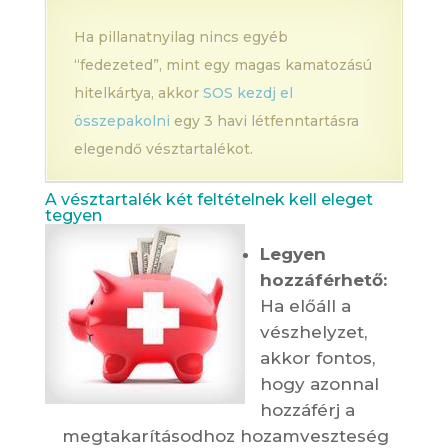
Ha pillanatnyilag nincs egyéb
“fedezeted”, mint egy magas kamatozású
hitelkártya, akkor
SOS kezdj el
összepakolni
egy 3 havi létfenntartásra
elegendő vésztartalékot.
A vésztartalék két feltételnek kell eleget
tegyen
Legyen
hozzáférhető:
Ha előáll a
vészhelyzet,
akkor fontos,
hogy azonnal
hozzáférj a
megtakarításodhoz hozamveszteség