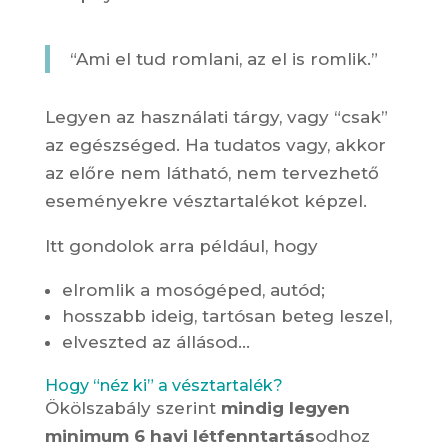
“Ami el tud romlani, az el is romlik.”
Legyen az használati tárgy, vagy “csak”
az egészséged. Ha tudatos vagy, akkor
az előre nem látható, nem tervezhető
eseményekre vésztartalékot képzel.
Itt gondolok arra például, hogy
elromlik a mosógéped, autód;
hosszabb ideig, tartósan beteg leszel,
elveszted az állásod…
Hogy “néz ki” a vésztartalék?
Ökölszabály szerint
mindig legyen
minimum 6 havi létfenntartás
odhoz