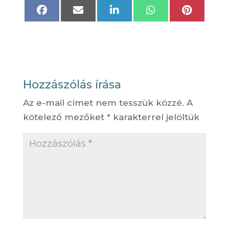
Share
Share
Share
Share
Share
on
on
on
on
on
Facebook
Email
LinkedIn
WhatsApp
Pinteres
Hozzászólás írása
Az e-mail címet nem tesszük közzé.
A
kötelező mezőket
*
karakterrel jelöltük