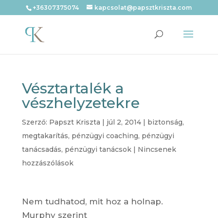
+36307375074
kapcsolat@papsztkriszta.com
Vésztartalék a
vészhelyzetekre
Szerző:
Papszt Kriszta
|
júl 2, 2014
|
biztonság
,
megtakarítás
,
pénzügyi coaching
,
pénzügyi
tanácsadás
,
pénzügyi tanácsok
|
Nincsenek
hozzászólások
Nem tudhatod, mit hoz a holnap.
Murphy szerint