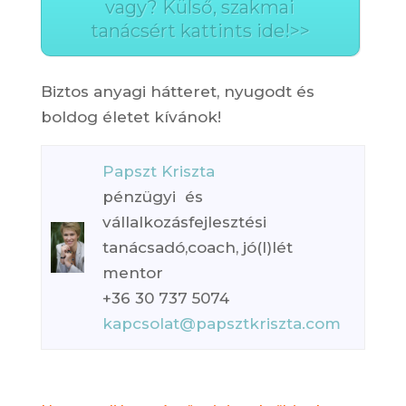
vagy? Külső, szakmai
tanácsért kattints ide!>>
Biztos anyagi hátteret, nyugodt és
boldog életet kívánok!
Papszt Kriszta
pénzügyi és
vállalkozásfejlesztési
tanácsadó,coach, jó(l)lét
mentor
+36 30 737 5074
kapcsolat@papsztkriszta.com