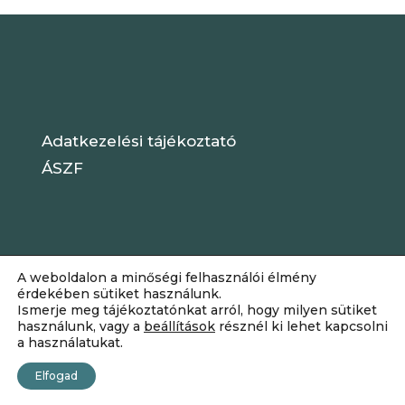
Adatkezelési tájékoztató
ÁSZF
A weboldalon a minőségi felhasználói élmény
érdekében sütiket használunk.
Ismerje meg tájékoztatónkat arról, hogy milyen sütiket
használunk, vagy a
beállítások
résznél ki lehet kapcsolni
a használatukat.
Dizájn:
Elegant Themes
| Motor:
Elfogad
WordPress