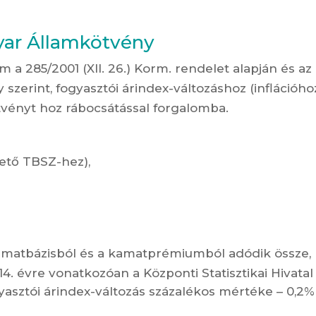
ar Államkötvény
 a 285/2001 (XII. 26.) Korm. rendelet alapján és az
szerint, fogyasztói árindex-változáshoz (inflációho
tvényt hoz rábocsátással forgalomba.
thető TBSZ-hez),
amatbázisból és a kamatprémiumból adódik össze,
14. évre vonatkozóan a Központi Statisztikai Hivatal
gyasztói árindex-változás százalékos mértéke – 0,2%