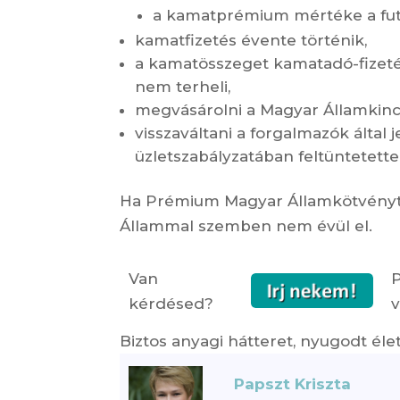
a kamatprémium mértéke a futa
kamatfizetés évente történik,
a kamatösszeget kamatadó-fizetési
nem terheli,
megvásárolni a Magyar Államkincst
visszaváltani a forgalmazók által
üzletszabályzatában feltüntetettek
Ha Prémium Magyar Államkötvényt v
Állammal szemben nem évül el.
Van
kérdésed?
Biztos anyagi hátteret, nyugodt él
Papszt Kriszta