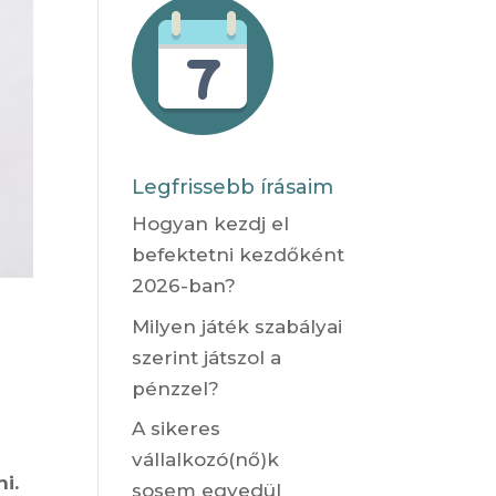
Legfrissebb írásaim
Hogyan kezdj el
befektetni kezdőként
2026-ban?
Milyen játék szabályai
szerint játszol a
,
pénzzel?
A sikeres
vállalkozó(nő)k
i.
sosem egyedül