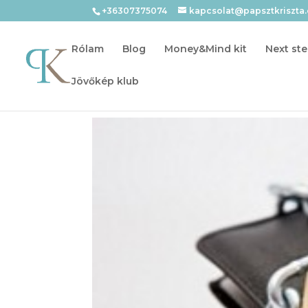
+36307375074
kapcsolat@papsztkriszta
Rólam
Blog
Money&Mind kit
Next ste
Jövőkép klub