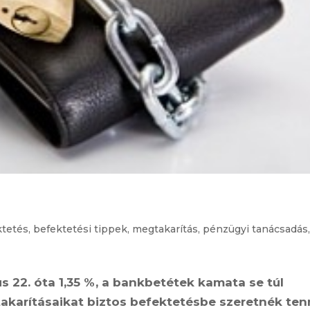
ktetés
,
befektetési tippek
,
megtakarítás
,
pénzügyi tanácsadás
s 22. óta 1,35 %, a bankbetétek kamata se túl
karításaikat biztos befektetésbe szeretnék tenn