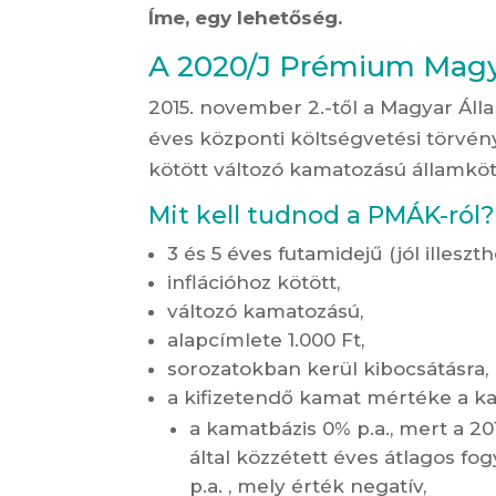
Íme, egy lehetőség.
A 2020/J Prémium Magy
2015. november 2.-től a Magyar Állam
éves központi költségvetési törvény 
kötött változó kamatozású államkö
Mit kell tudnod a PMÁK-ról?
3 és 5 éves futamidejű (jól illesz
inflációhoz kötött,
változó kamatozású,
alapcímlete 1.000 Ft,
sorozatokban kerül kibocsátásra,
a kifizetendő kamat mértéke a k
a kamatbázis 0% p.a., mert a 20
által közzétett éves átlagos fo
p.a. , mely érték negatív,