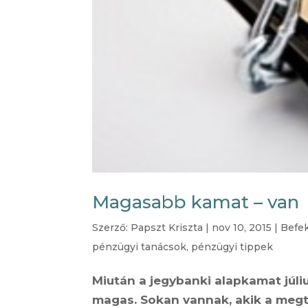
Magasabb kamat – van
Szerző:
Papszt Kriszta
|
nov 10, 2015
|
Befe
pénzügyi tanácsok
,
pénzügyi tippek
Miután a jegybanki alapkamat júliu
magas. Sokan vannak, akik a megta