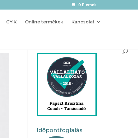
0 Elemek
GYIK
Online termékek
Kapcsolat
Időpontfoglalás