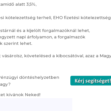
midő alatt 3,5%,
 kötelezettség terheli, EHO fizetési kötelezettség
árnál és a kijelölt forgalmazóknál lehet,
 jegyzett napi árfolyamon, a forgalmazók
 szerint lehet.
ásárolsz, követelésed a kibocsátóval, azaz a Mag
Pénzügyi döntéshelyzetben
vagy?
etet kívánok Neked!