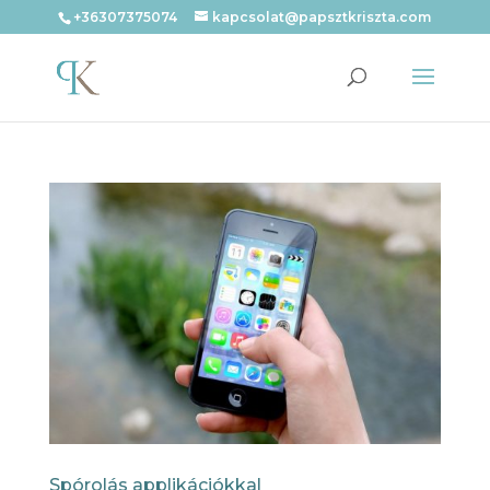
+36307375074
kapcsolat@papsztkriszta.com
Spórolás applikációkkal