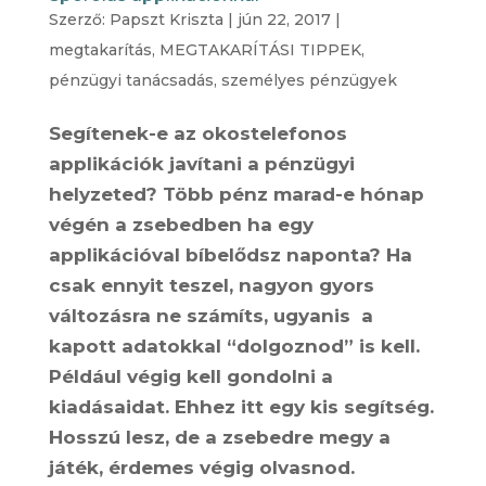
Szerző:
Papszt Kriszta
|
jún 22, 2017
|
megtakarítás
,
MEGTAKARÍTÁSI TIPPEK
,
pénzügyi tanácsadás
,
személyes pénzügyek
Segítenek-e az okostelefonos
applikációk javítani a pénzügyi
helyzeted? Több pénz marad-e hónap
végén a zsebedben ha egy
applikációval bíbelődsz naponta? Ha
csak ennyit teszel, nagyon gyors
változásra ne számíts, ugyanis a
kapott adatokkal “dolgoznod” is kell.
Például végig kell gondolni a
kiadásaidat. Ehhez itt egy kis segítség.
Hosszú lesz, de a zsebedre megy a
játék, érdemes végig olvasnod.