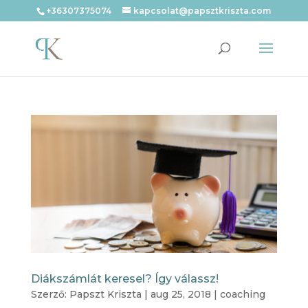
+36307375074
kapcsolat@papsztkriszta.com
Diákszámlát keresel? Így válassz!
Szerző:
Papszt Kriszta
|
aug 25, 2018
|
coaching