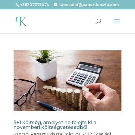
+36307375074
kapcsolat@papsztkriszta.com
5+1 költség, amelyet ne felejts ki a
novemberi költségvetésedből
Szerző:
Papszt Kriszta
|
okt 29, 2017
|
családi