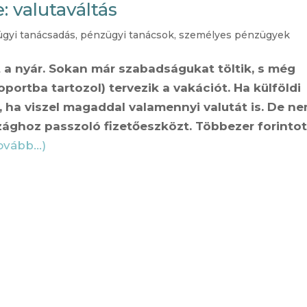
: valutaváltás
gyi tanácsadás
,
pénzügyi tanácsok
,
személyes pénzügyek
 a nyár. Sokan már szabadságukat töltik, s még
portba tartozol) tervezik a vakációt. Ha külföldi
, ha viszel magaddal valamennyi valutát is. De n
zághoz passzoló fizetőeszközt. Többezer forinto
tovább…)