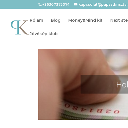
+36307375074
kapcsolat@papsztkriszta
Rólam
Blog
Money&Mind kit
Next ste
Jövőkép klub