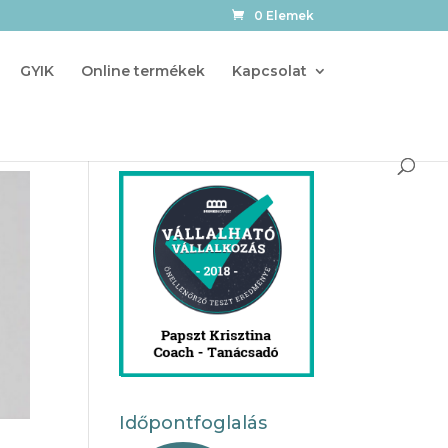
0 Elemek
GYIK
Online termékek
Kapcsolat
Időpontfoglalás