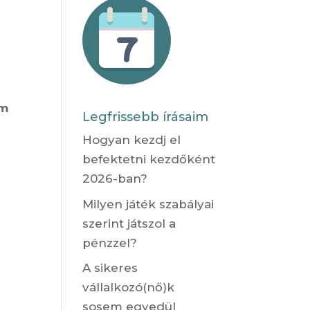
em
Legfrissebb írásaim
t
Hogyan kezdj el
befektetni kezdőként
2026-ban?
Milyen játék szabályai
szerint játszol a
pénzzel?
A sikeres
vállalkozó(nő)k
sosem egyedül