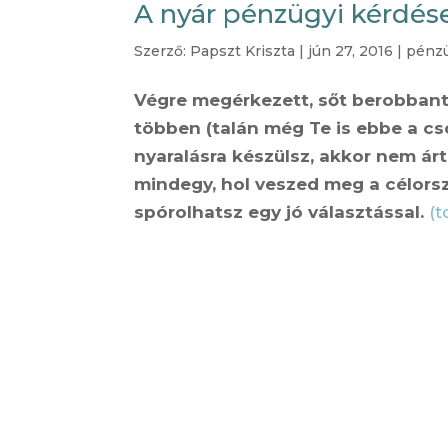
A nyár pénzügyi kérdése
Szerző:
Papszt Kriszta
|
jún 27, 2016
|
pénzü
Végre megérkezett, sőt berobbant
többen (talán még Te is ebbe a cso
nyaralásra készülsz, akkor nem árt
mindegy, hol veszed meg a célors
spórolhatsz egy jó választással.
(