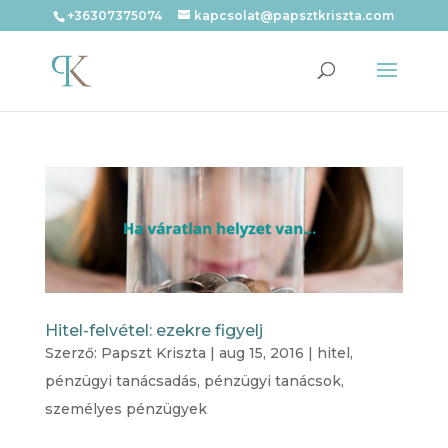
+36307375074
kapcsolat@papsztkriszta.com
Hitel-felvétel: ezekre figyelj
Szerző:
Papszt Kriszta
|
aug 15, 2016
|
hitel
,
pénzügyi tanácsadás
,
pénzügyi tanácsok
,
személyes pénzügyek