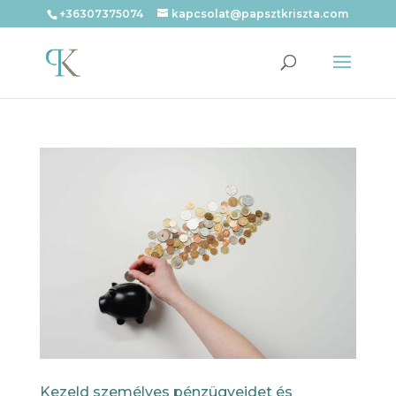
+36307375074
kapcsolat@papsztkriszta.com
Kezeld személyes pénzügyeidet és