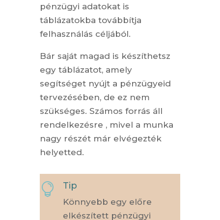
pénzügyi adatokat is
táblázatokba továbbítja
felhasználás céljából.
Bár saját magad is készíthetsz
egy táblázatot, amely
segítséget nyújt a pénzügyeid
tervezésében, de ez nem
szükséges. Számos forrás áll
rendelkezésre , mivel a munka
nagy részét már elvégezték
helyetted.
Tip

Könnyebb egy előre
elkészített pénzügyi