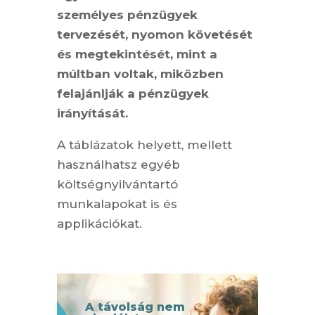
személyes pénzügyek
tervezését, nyomon követését
és megtekintését, mint a
múltban voltak, miközben
felajánlják a pénzügyek
irányítását.
A táblázatok helyett, mellett
használhatsz egyéb
költségnyilvántartó
munkalapokat is és
applikációkat.
A távolság nem