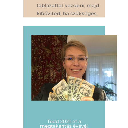
táblázattal kezdeni, majd
kibővíted, ha szükséges.
Tedd 2021-et a
megtakarítás évévé!