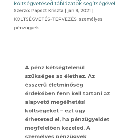
költségvetésed táblázatok segítségével
Szerző:
Papszt Kriszta
|
jan 9, 2021
|
KÖLTSÉGVETÉS-TERVEZÉS
,
személyes
pénzügyek
A pénz kétségtelenül
szükséges az élethez. Az
ésszerű életminőség
érdekében fenn kell tartani az
alapvető megélhetési
költségeket – ezt úgy
érheteted el, ha pénzügyeidet
megfelelően kezeled. A
személyes pénzügyek