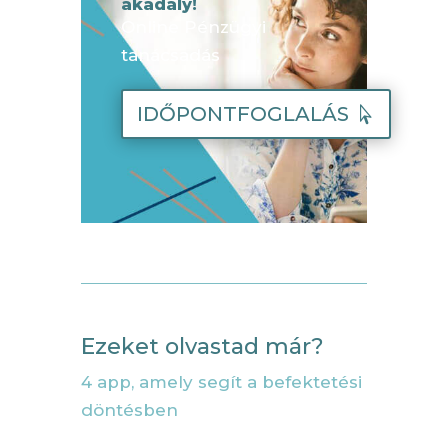
akadály!
Online Pénzügyi
tanácsadás
IDŐPONTFOGLALÁS
Ezeket olvastad már?
4 app, amely segít a befektetési
döntésben