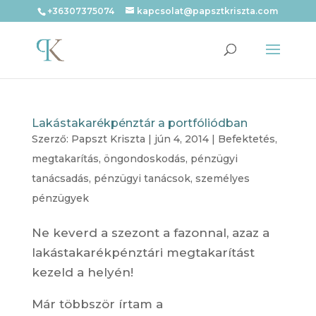
+36307375074
kapcsolat@papsztkriszta.com
Lakástakarékpénztár a portfóliódban
Szerző:
Papszt Kriszta
|
jún 4, 2014
|
Befektetés
,
megtakarítás
,
öngondoskodás
,
pénzügyi
tanácsadás
,
pénzügyi tanácsok
,
személyes
pénzügyek
Ne keverd a szezont a fazonnal, azaz a
lakástakarékpénztári megtakarítást
kezeld a helyén!
Már többször írtam a