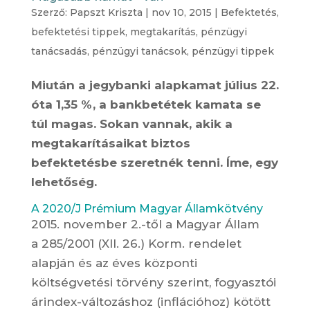
Szerző:
Papszt Kriszta
|
nov 10, 2015
|
Befektetés
,
befektetési tippek
,
megtakarítás
,
pénzügyi
tanácsadás
,
pénzügyi tanácsok
,
pénzügyi tippek
Miután a jegybanki alapkamat július 22.
óta 1,35 %, a bankbetétek kamata se
túl magas. Sokan vannak, akik a
megtakarításaikat biztos
befektetésbe szeretnék tenni. Íme, egy
lehetőség.
A 2020/J Prémium Magyar Államkötvény
2015. november 2.-től a Magyar Állam
a 285/2001 (XII. 26.) Korm. rendelet
alapján és az éves központi
költségvetési törvény szerint, fogyasztói
árindex-változáshoz (inflációhoz) kötött