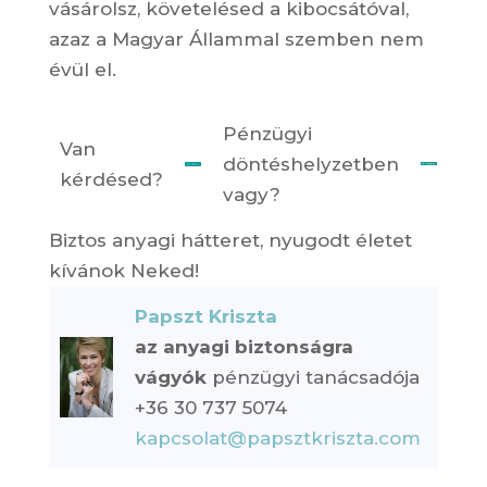
vásárolsz, követelésed a kibocsátóval,
azaz a Magyar Állammal szemben nem
évül el.
Pénzügyi
Van
döntéshelyzetben
kérdésed?
vagy?
Biztos anyagi hátteret, nyugodt életet
kívánok Neked!
Papszt Kriszta
az anyagi biztonságra
vágyók
pénzügyi tanácsadója
+36 30 737 5074
kapcsolat@papsztkriszta.com