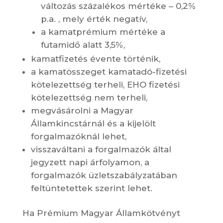
változás százalékos mértéke – 0,2%
p.a. , mely érték negatív,
a kamatprémium mértéke a
futamidő alatt 3,5%,
kamatfizetés évente történik,
a kamatösszeget kamatadó-fizetési
kötelezettség terheli, EHO fizetési
kötelezettség nem terheli,
megvásárolni a Magyar
Államkincstárnál és a kijelölt
forgalmazóknál lehet,
visszaváltani a forgalmazók által
jegyzett napi árfolyamon, a
forgalmazók üzletszabályzatában
feltüntetettek szerint lehet.
Ha Prémium Magyar Államkötvényt