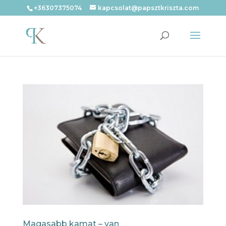
+36307375074
kapcsolat@papsztkriszta.com
Magasabb kamat – van