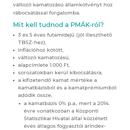
változó kamatozású államkötvényt hoz
rábocsátással forgalomba.
Mit kell tudnod a PMÁK-ról?
3 és 5 éves futamidejű (jól illeszthető
TBSZ-hez),
inflációhoz kötött,
változó kamatozású,
alapcímlete 1.000 Ft,
sorozatokban kerül kibocsátásra,
a kifizetendő kamat mértéke a
kamatbázisból és a kamatprémiumból
adódik össze,
a kamatbázis 0% p.a., mert a 2014.
évre vonatkozóan a Központi
Statisztikai Hivatal által közzétett
éves átlagos fogyasztói árindex-