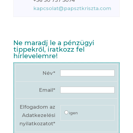
+36 30 737 5074
kapcsolat@papsztkriszta.com
Ne maradj le a pénzügyi
tippekről, iratkozz fel
hírlevelemre!
Név*
Email*
Elfogadom az
igen
Adatkezelési
nyilatkozatot*