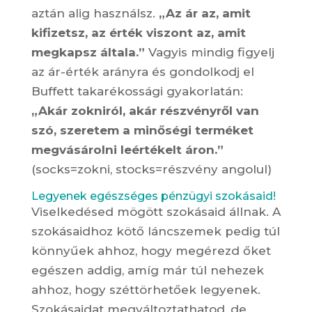
aztán alig használsz.
„Az ár az, amit
kifizetsz, az érték viszont az, amit
megkapsz általa.”
Vagyis mindig figyelj
az ár-érték arányra és gondolkodj el
Buffett takarékossági gyakorlatán:
„Akár zokniról, akár részvényről van
szó, szeretem a minőségi terméket
megvásárolni leértékelt áron.”
(socks=zokni, stocks=részvény angolul)
Legyenek egészséges pénzügyi szokásaid!
Viselkedésed mögött szokásaid állnak. A
szokásaidhoz kötő láncszemek pedig túl
könnyűek ahhoz, hogy megérezd őket
egészen addig, amíg már túl nehezek
ahhoz, hogy széttörhetőek legyenek.
Szokásaidat megváltoztathatod, de