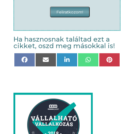
Ha hasznosnak találtad ezt a
cikket, oszd meg másokkal is!
Share
Share
Share
Share
Share
on
on
on
on
on
Facebook
Email
LinkedIn
WhatsApp
Pinteres