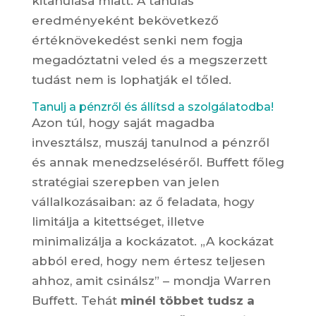
kitanulása miatt. A tanulás
eredményeként bekövetkező
értéknövekedést senki nem fogja
megadóztatni veled és a megszerzett
tudást nem is lophatják el tőled.
Tanulj a pénzről és állítsd a szolgálatodba!
Azon túl, hogy saját magadba
invesztálsz, muszáj tanulnod a pénzről
és annak menedzseléséről. Buffett főleg
stratégiai szerepben van jelen
vállalkozásaiban: az ő feladata, hogy
limitálja a kitettséget, illetve
minimalizálja a kockázatot. „A kockázat
abból ered, hogy nem értesz teljesen
ahhoz, amit csinálsz” – mondja Warren
Buffett. Tehát
minél többet tudsz a