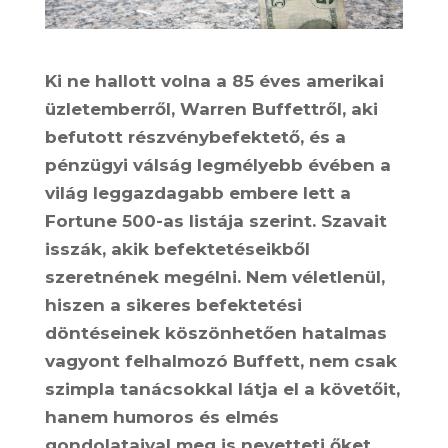
Ki ne hallott volna a 85 éves amerikai
üzletemberről, Warren Buffettről, aki
befutott részvénybefektető, és
a
pénzügyi válság legmélyebb évében a
világ leggazdagabb embere lett a
Fortune 500-as listája szerint.
Szavait
isszák, akik befektetéseikből
szeretnének megélni. Nem véletlenül,
hiszen a sikeres befektetési
döntéseinek köszönhetően hatalmas
vagyont felhalmozó Buffett, nem csak
szimpla tanácsokkal látja el a követőit,
hanem humoros és elmés
gondolataival meg is nevetteti őket.