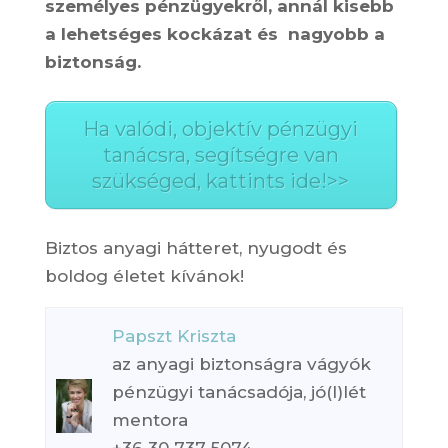
személyes pénzügyekről, annál kisebb
a lehetséges kockázat és nagyobb a
biztonság.
Ha valódi, objektív pénzügyi
tanácsra, segítségre van
szükséged, kattints ide!>>
Biztos anyagi hátteret, nyugodt és
boldog életet kívánok!
Papszt Kriszta
az anyagi biztonságra vágyók
pénzügyi tanácsadója, jó(l)lét
mentora