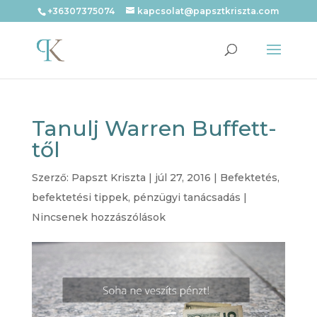
+36307375074
kapcsolat@papsztkriszta.com
Tanulj Warren Buffett-
től
Szerző:
Papszt Kriszta
|
júl 27, 2016
|
Befektetés
,
befektetési tippek
,
pénzügyi tanácsadás
|
Nincsenek hozzászólások