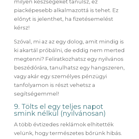
milyen készségeket tanulsz, ez
piacképesebb alkalmazottá is tehet. Ez
előnyt is jelenthet, ha fizetésemelést
kérsz!
Szóval, mi az az egy dolog, amit mindig is
ki akartál próbálni, de eddig nem merted
megtenni? Feliratkozhatsz egy nyilvános
beszédórára, tanulhatsz egy hangszeren,
vagy akár egy személyes pénzügyi
tanfolyamon is részt vehetsz a
segítségemmel!
9. Tölts el egy teljes napot
smink nélkül (nyilvánosan)
A több évtizedes reklámok elhitették
velünk, hogy természetes bőrünk hibás.