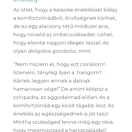
Az ötlet, hogy a karaoke énekléssel kilépj
a komfortzónádból, őrültségnek tűnhet,
de ez egy alacsony tétű módszer arra,
hogy növeld az önbecsülésedet. Lehet,
hogy eleinte nagyon ideges leszel, és
olyan dolgokra gondolsz, mint:
“Nem hiszem el, hogy ezt csinálom!…
Istenem, tényleg ilyen a hangom?…
Kérlek, legyen ennek a dalnak
hamarosan vége!” De amint kilépsz a
színpadra, az aggodalmad elillan, és a
komfortzónád egy kicsit tágabb lesz. Az
éneklés az egészségednek is jót tesz!
Mintha szükséged lenne még egy okra,
hogy megmozgasd a hangszálaidat!