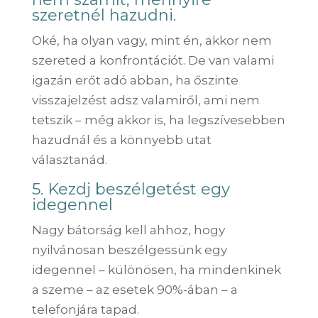
szeretnél hazudni.
Oké, ha olyan vagy, mint én, akkor nem
szereted a konfrontációt. De van valami
igazán erőt adó abban, ha őszinte
visszajelzést adsz valamiről, ami nem
tetszik – még akkor is, ha legszívesebben
hazudnál és a könnyebb utat
választanád.
5. Kezdj beszélgetést egy
idegennel
Nagy bátorság kell ahhoz, hogy
nyilvánosan beszélgessünk egy
idegennel – különösen, ha mindenkinek
a szeme – az esetek 90%-ában – a
telefonjára tapad.