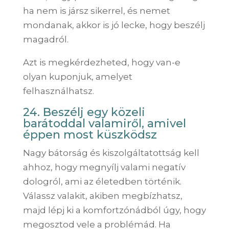
ha nem is jársz sikerrel, és nemet
mondanak, akkor is jó lecke, hogy beszélj
magadról.
Azt is megkérdezheted, hogy van-e
olyan kuponjuk, amelyet
felhasználhatsz.
24. Beszélj egy közeli
barátoddal valamiről, amivel
éppen most küszködsz
Nagy bátorság és kiszolgáltatottság kell
ahhoz, hogy megnyílj valami negatív
dologról, ami az életedben történik.
Válassz valakit, akiben megbízhatsz,
majd lépj ki a komfortzónádból úgy, hogy
megosztod vele a problémád. Ha