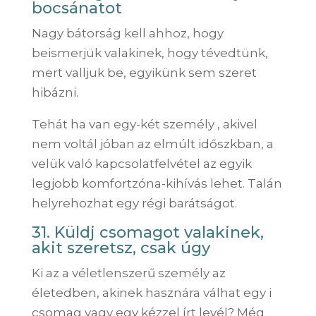
bocsánatot
Nagy bátorság kell ahhoz, hogy
beismerjük valakinek, hogy tévedtünk,
mert valljuk be, egyikünk sem szeret
hibázni.
Tehát ha van egy-két személy , akivel
nem voltál jóban az elmúlt időszkban, a
velük való kapcsolatfelvétel az egyik
legjobb komfortzóna-kihívás lehet. Talán
helyrehozhat egy régi barátságot.
31. Küldj csomagot valakinek,
akit szeretsz, csak úgy
Ki az a véletlenszerű személy az
életedben, akinek hasznára válhat egy i
csomag vagy egy kézzel írt levél? Még