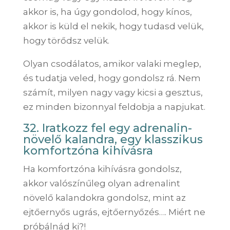
akkor is, ha úgy gondolod, hogy kínos,
akkor is küld el nekik, hogy tudasd velük,
hogy törődsz velük.
Olyan csodálatos, amikor valaki meglep,
és tudatja veled, hogy gondolsz rá. Nem
számít, milyen nagy vagy kicsi a gesztus,
ez minden bizonnyal feldobja a napjukat.
32. Iratkozz fel egy adrenalin-
növelő kalandra, egy klasszikus
komfortzóna kihívásra
Ha komfortzóna kihívásra gondolsz,
akkor valószínűleg olyan adrenalint
növelő kalandokra gondolsz, mint az
ejtőernyős ugrás, ejtőernyőzés…. Miért ne
próbálnád ki?!