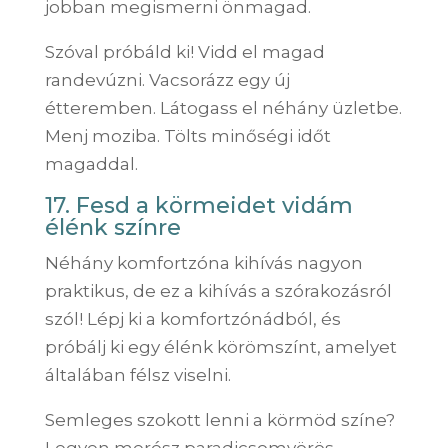
jobban megismerni önmagad.
Szóval próbáld ki! Vidd el magad
randevúzni. Vacsorázz egy új
étteremben. Látogass el néhány üzletbe.
Menj moziba. Tölts minőségi időt
magaddal.
17. Fesd a körmeidet vidám
élénk színre
Néhány komfortzóna kihívás nagyon
praktikus, de ez a kihívás a szórakozásról
szól! Lépj ki a komfortzónádból, és
próbálj ki egy élénk körömszínt, amelyet
általában félsz viselni.
Semleges szokott lenni a körmöd színe?
Legyen merész paradicsomvörös,