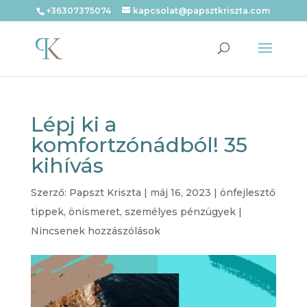
+36307375074
kapcsolat@papsztkriszta.com
Lépj ki a
komfortzónádból! 35
kihívás
Szerző:
Papszt Kriszta
|
máj 16, 2023
|
önfejlesztő
tippek
,
önismeret
,
személyes pénzügyek
|
Nincsenek hozzászólások