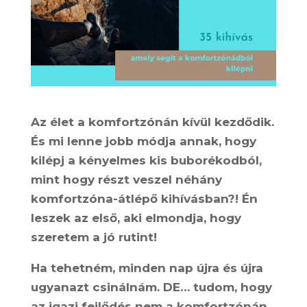
Az élet a komfortzónán kívül kezdődik.
És mi lenne jobb módja annak, hogy
kilépj a kényelmes kis buborékodból,
mint hogy részt veszel néhány
komfortzóna-átlépő kihívásban?! Én
leszek az első, aki elmondja, hogy
szeretem a jó rutint!
Ha tehetném, minden nap újra és újra
ugyanazt csinálnám. DE… tudom, hogy
az igazi fejlődés nem a komfortzónán