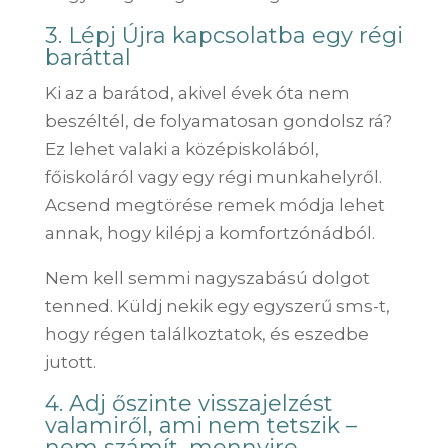
3. Lépj Újra kapcsolatba egy régi
baráttal
Ki az a barátod, akivel évek óta nem
beszéltél, de folyamatosan gondolsz rá?
Ez lehet valaki a középiskolából,
főiskoláról vagy egy régi munkahelyről.
Acsend megtörése remek módja lehet
annak, hogy kilépj a komfortzónádból.
Nem kell semmi nagyszabású dolgot
tenned. Küldj nekik egy egyszerű sms-t,
hogy régen találkoztatok, és eszedbe
jutott.
4. Adj őszinte visszajelzést
valamiről, ami nem tetszik –
nem számít, mennyire