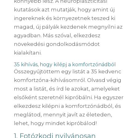
könnyebb lesz. A neuroplaszticitási
kutatások azt mutatják, hogy amint új
ingereknek és környezetnek teszed ki
magad, új pályák kezdenek megnyílni az
agyadban. Más szóval, elkezdesz
növekedési gondolkodásmódot
kialakítani.
35 kihívás, hogy kilépj a komfortzónádból
Összegyűjtöttem egy listát a 35 kedvenc
komfortzóna-kihívásomról. Olvasd végig
most a listát, és írd le azokat, amelyeket
elsőként szeretnél kipróbálni. Ha egyszer
elkezdesz kilépni a komfortzónádból, és
meglátod, mennyit javít az életeden,
lehet, hogy mindet kipróbálod!
1. Fotózkodj nyilvánosan