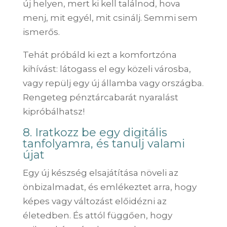
új helyen, mert ki kell találnod, hova
menj, mit egyél, mit csinálj. Semmi sem
ismerős.
Tehát próbáld ki ezt a komfortzóna
kihívást: látogass el egy közeli városba,
vagy repülj egy új államba vagy országba.
Rengeteg pénztárcabarát nyaralást
kipróbálhatsz!
8. Iratkozz be egy digitális
tanfolyamra, és tanulj valami
újat
Egy új készség elsajátítása növeli az
önbizalmadat, és emlékeztet arra, hogy
képes vagy változást előidézni az
életedben. És attól függően, hogy