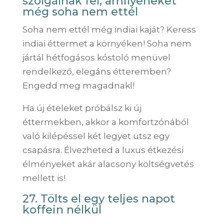
szolgálnak fel, amilyeneket
még soha nem ettél
Soha nem ettél még indiai kaját? Keress
indiai éttermet a környéken! Soha nem
jártál hétfogásos kóstoló menüvel
rendelkező, elegáns étteremben?
Engedd meg magadnakl!
Ha új ételeket próbálsz ki új
éttermekben, akkor a komfortzónából
való kilépéssel két legyet ütsz egy
csapásra. Élvezheted a luxus étkezési
élményeket akár alacsony költségvetés
mellett is!
27. Tölts el egy teljes napot
koffein nélkül