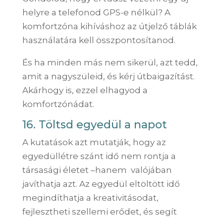
helyre a telefonod GPS-e nélkül? A
komfortzóna kihíváshoz az útjelző táblák
használatára kell összpontosítanod.
És ha minden más nem sikerül, azt tedd,
amit a nagyszüleid, és kérj útbaigazítást.
Akárhogy is, ezzel elhagyod a
komfortzónádat.
16. Töltsd egyedül a napot
A kutatások azt mutatják, hogy az
egyedüllétre szánt idő nem rontja a
társasági életet –hanem valójában
javíthatja azt. Az egyedül eltöltött idő
megindíthatja a kreativitásodat,
fejlesztheti szellemi erődet, és segít