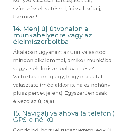
könyvolvasással, társasjátékkal,
színezéssel, sütéssel, írással, sétálj,
bármivel!
14. Menj új útvonalon a
munkahelyedre vagy az
élelmiszerboltba
Általában ugyanazt az utat választod
minden alkalommal, amikor munkába,
vagy az élelmiszerboltba mész?
Változtasd meg úgy, hogy más utat
választasz (még akkor is, ha ez néhány
plusz percet jelent). Egyszerűen csak
élvezd az új tájat.
15. Navigálj valahova (a telefon )
GPS-e nélkül
Gondolod, hogy el tudsz vezetni egy új