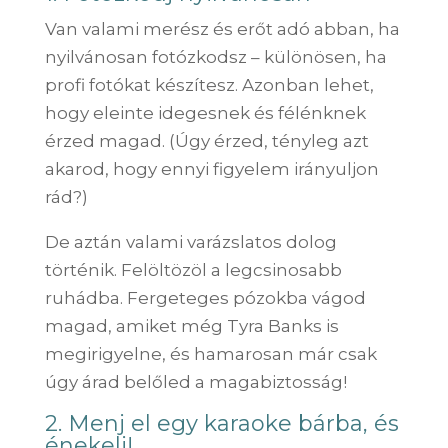
Van valami merész és erőt adó abban, ha
nyilvánosan fotózkodsz – különösen, ha
profi fotókat készítesz. Azonban lehet,
hogy eleinte idegesnek és félénknek
érzed magad. (Úgy érzed, tényleg azt
akarod, hogy ennyi figyelem irányuljon
rád?)
De aztán valami varázslatos dolog
történik. Felöltözöl a legcsinosabb
ruhádba. Fergeteges pózokba vágod
magad, amiket még Tyra Banks is
megirigyelne, és hamarosan már csak
úgy árad belőled a magabiztosság!
2. Menj el egy karaoke bárba, és
énekelj!