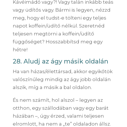
Kávéimádó vagy?! Vagy talán inkább teás
vagy üdítős vagy. Bármi is legyen, nézzd
meg, hogy el tudst-e tölteni egy teljes
napot koffein/üdítő nélkül. Szeretnéd
teljesen megtörni a koffein/üdítő
függőséget? Hosszabbítsd meg egy
hétre!
28. Aludj az ágy másik oldalán
Ha van házas/élettársad, akkor egyikőtök
valószínűleg mindig az ágy jobb oldalán
alszik, míg a másik a bal oldalon.
És nem számít, hol alszol – legyen az
otthon, egy szállodában vagy egy barát
házában –, úgy érzed, valami teljesen
elromlott, ha nem a „te” oldaladon állsz.