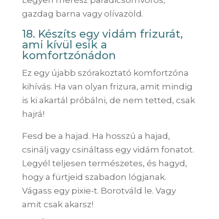
gazdag barna vagy olívazöld.
18. Készíts egy vidám frizurát,
ami kívül esik a
komfortzónádon
Ez egy újabb szórakoztató komfortzóna
kihívás. Ha van olyan frizura, amit mindig
is ki akartál próbálni, de nem tetted, csak
hajrá!
Fesd be a hajad. Ha hosszú a hajad,
csinálj vagy csináltass egy vidám fonatot.
Legyél teljesen természetes, és hagyd,
hogy a fürtjeid szabadon lógjanak.
Vágass egy pixie-t. Borotváld le. Vagy
amit csak akarsz!