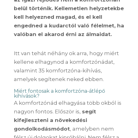
belül történik. Kellemetlen helyzetekbe
kell helyezned magad, és el kell
engedned a kudarctól való félelmet, ha
valóban el akarod érni az álmaidat.
Itt van tehát néhány ok arra, hogy miért
kellene elhagynod a komfortzónádat,
valamint 35 komfortzóna-kihívás,
amelyek segítenek neked ebben.
Miért fontosak a komfortzóna-átlépő
kihívások?
A komfortzónád elhagyása több okból is
nagyon fontos. Először is,
segít
kifejleszteni a növekedési
gondolkodásmódot
, amelyben nem
félsz új dolgokat kipróbálni. Nem félsz a