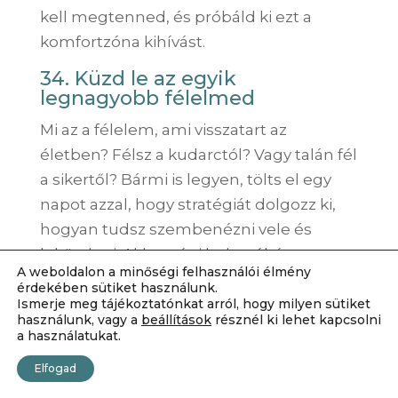
kell megtenned, és próbáld ki ezt a
komfortzóna kihívást.
34. Küzd le az egyik
legnagyobb félelmed
Mi az a félelem, ami visszatart az
életben? Félsz a kudarctól? Vagy talán fél
a sikertől? Bármi is legyen, tölts el egy
napot azzal, hogy stratégiát dolgozz ki,
hogyan tudsz szembenézni vele és
leküzdeni. Akkor vágj bele néhány
A weboldalon a minőségi felhasználói élmény
kalandba!
érdekében sütiket használunk.
Ismerje meg tájékoztatónkat arról, hogy milyen sütiket
35. Csinálj valamit, amit eddig
használunk, vagy a
beállítások
résznél ki lehet kapcsolni
halogattál
a használatukat.
Ez lehet egy költségvetés-tervező eszköz
Elfogad
letöltése, a
befektetés megtanulása