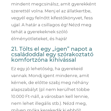
mindent megcsinálsz, amit gyerekként
szerettél volna. Menj el az állatkertbe,
vegyél egy felnőtt kifestőkönyvet, fess
ujjal. A határ a csillagos ég! Nézd meg
tehát a gyerekeknek szóló
élményötleteket, és hajrá!
21. Tölts el egy „igen” napot a
családoddal egy szórakoztató
komfortzóna kihívással
Ez egy jó lehetőség, ha gyerekeid
vannak. Mondj igent mindenre, amit
kérnek, de előtte szabj meg néhány
alapszabályt (pl nem kerülhet többe
10.000 Ft-náll, a városban kell lennie,
nem lehet illegális stb.). Nézd meg,
milyen móka kerekedik ki ebből!