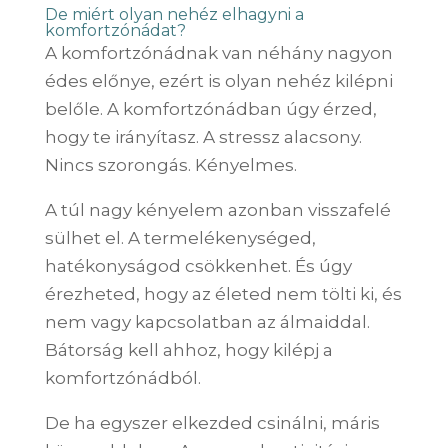
De miért olyan nehéz elhagyni a
komfortzónádat?
A komfortzónádnak van néhány nagyon
édes előnye, ezért is olyan nehéz kilépni
belőle. A komfortzónádban úgy érzed,
hogy te irányítasz. A stressz alacsony.
Nincs szorongás. Kényelmes.
A túl nagy kényelem azonban visszafelé
sülhet el. A termelékenységed,
hatékonyságod csökkenhet. És úgy
érezheted, hogy az életed nem tölti ki, és
nem vagy kapcsolatban az álmaiddal.
Bátorság kell ahhoz, hogy kilépj a
komfortzónádból.
De ha egyszer elkezded csinálni, máris