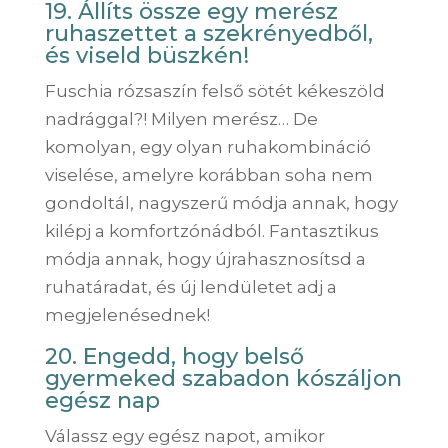
19. Állíts össze egy merész
ruhaszettet a szekrényedből,
és viseld büszkén!
Fuschia rózsaszín felső sötét kékeszöld
nadrággal?! Milyen merész… De
komolyan, egy olyan ruhakombináció
viselése, amelyre korábban soha nem
gondoltál, nagyszerű módja annak, hogy
kilépj a komfortzónádból. Fantasztikus
módja annak, hogy újrahasznosítsd a
ruhatáradat, és új lendületet adj a
megjelenésednek!
20. Engedd, hogy belső
gyermeked szabadon kószáljon
egész nap
Válassz egy egész napot, amikor