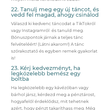
22. Tanulj meg egy új táncot, és
vedd fel magad, ahogy csinálod
Válaszd ki kedvenc táncodat a TikTokról
vagy Instagramról és tanuld meg.
Bónuszpontok járnak a teljes tánc
felvételéért! (Látni akarom!) A tánc
szórakoztató és egyben remek gyakorlat
is!
23. Kérj kedvezményt, ha
legközelebb bemész egy
boltba
Ha legközelebb egy kávézóban vagy
bárhol jársz, kérdezd meg a pénztárost,
hogyafelől érdeklődsz, mit tehetnek
azért, hogy pénzt takaríthass meg. Még