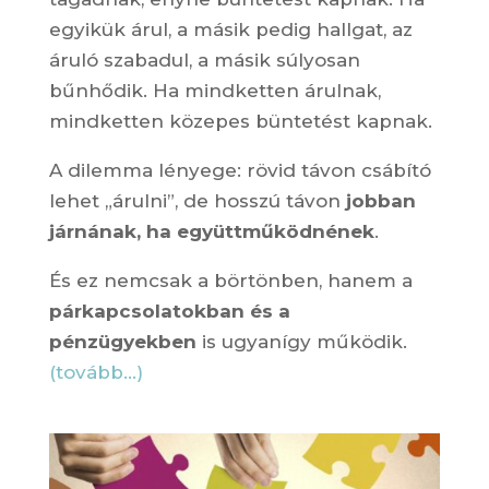
egyikük árul, a másik pedig hallgat, az
áruló szabadul, a másik súlyosan
bűnhődik. Ha mindketten árulnak,
mindketten közepes büntetést kapnak.
A dilemma lényege: rövid távon csábító
lehet „árulni”, de hosszú távon
jobban
járnának, ha együttműködnének
.
És ez nemcsak a börtönben, hanem a
párkapcsolatokban és a
pénzügyekben
is ugyanígy működik.
(tovább…)