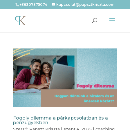
+36307375074
kapcsolat@papsztkriszta.com
Fogoly dilemma a párkapcsolatban és a
pénzügyekben
Szerző:
Papszt Kriszta
|
szept 4, 2025
|
coaching
,