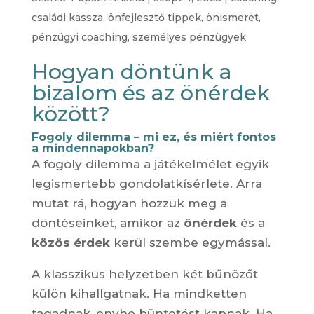
családi kassza
,
önfejlesztő tippek
,
önismeret
,
pénzügyi coaching
,
személyes pénzügyek
Hogyan döntünk a
bizalom és az önérdek
között?
Fogoly dilemma – mi ez, és miért fontos
a mindennapokban?
A fogoly dilemma a játékelmélet egyik
legismertebb gondolatkísérlete. Arra
mutat rá, hogyan hozzuk meg a
döntéseinket, amikor az
önérdek
és a
közös érdek
kerül szembe egymással.
A klasszikus helyzetben két bűnözőt
külön kihallgatnak. Ha mindketten
tagadnak, enyhe büntetést kapnak. Ha