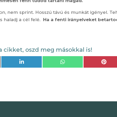
elmesen fenn tudod tartani magad.
on, nem sprint. Hosszú távú és munkát igényel. Te
s haladj a cél felé.
Ha a fenti irányelveket betarto
a cikket, oszd meg másokkal is!
Share
Share
Shar
on
on
on
LinkedIn
WhatsApp
Pint