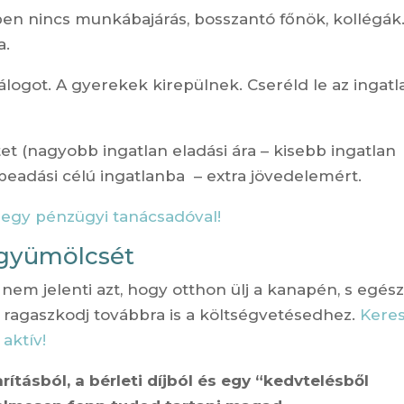
yben nincs munkábajárás, bosszantó főnök, kollégák
a.
lzálogot. A gyerekek kirepülnek. Cseréld le az ingatl
et (nagyobb ingatlan eladási ára – kisebb ingatlan
beadási célú ingatlanba – extra jövedelemért.
 egy pénzügyi tanácsadóval!
 gyümölcsét
z nem jelenti azt, hogy otthon ülj a kanapén, s egés
s ragaszkodj továbbra is a költségvetésedhez.
Kere
aktív!
ításból, a bérleti díjból és egy “kedvtelésből