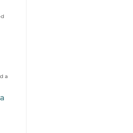
ed
sd a
ba