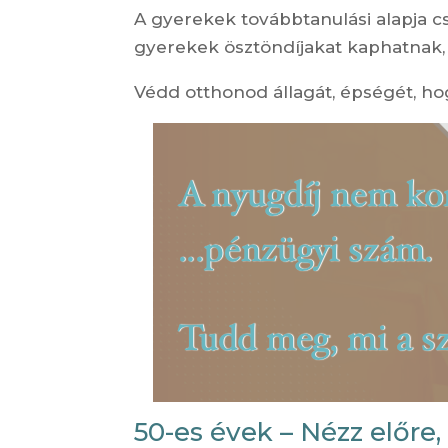
A gyerekek továbbtanulási alapja cs
gyerekek ösztöndíjakat kaphatnak, 
Védd otthonod állagát, épségét, hog
50-es évek – Nézz előre, 