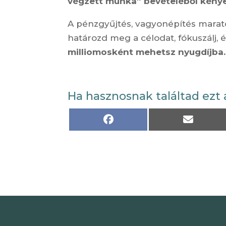
végzett munka” bevételéből kény
A pénzgyűjtés, vagyonépítés marat
határozd meg a célodat, fókuszálj, é
milliomosként mehetsz nyugdíjba.
Ha hasznosnak találtad ezt 
Share
Share
on
on
Facebook
Email