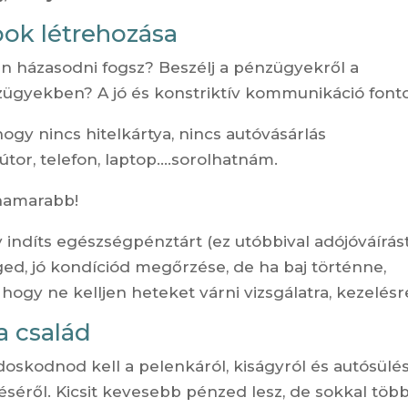
pok létrehozása
 házasodni fogsz? Beszélj a pénzügyekről a
zügyekben? A jó és konstriktív kommunikáció fonto
 hogy nincs hitelkártya, nincs autóvásárlás
 bútor, telefon, laptop….sorolhatnám.
 hamarabb!
y indíts egészségpénztárt (ez utóbbival adójóváírást
ged, jó kondíciód megőrzése, de ha baj történne,
y ne kelljen heteket várni vizsgálatra, kezelés
a család
skodnod kell a pelenkáról, kiságyról és autósülés
séről. Kicsit kevesebb pénzed lesz, de sokkal töb