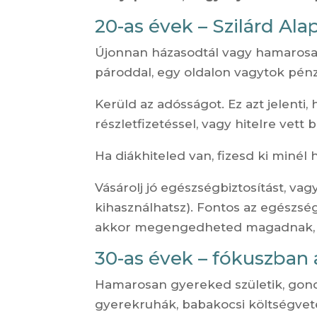
20-as évek – Szilárd Ala
Újonnan házasodtál vagy hamarosan
pároddal, egy oldalon vagytok pén
Kerüld az adósságot. Ez azt jelenti,
részletfizetéssel, vagy hitelre vett
Ha diákhiteled van, fizesd ki minél
Vásárolj jó egészségbiztosítást, vag
kihasználhatsz). Fontos az egészsé
akkor megengedheted magadnak, hog
30-as évek – fókuszban 
Hamarosan gyereked születik, gondo
gyerekruhák, babakocsi költségveté