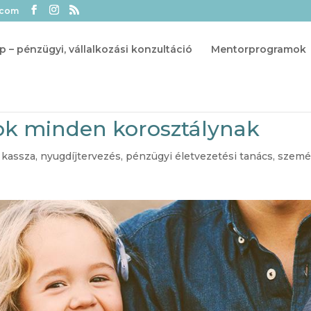
.com
p – pénzügyi, vállalkozási konzultáció
Mentorprogramok
ok minden korosztálynak
i kassza
,
nyugdíjtervezés
,
pénzügyi életvezetési tanács
,
szemé