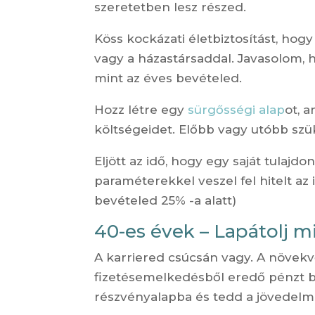
szeretetben lesz részed.
Köss kockázati életbiztosítást, hog
vagy a házastársaddal. Javasolom, 
mint az éves bevételed.
Hozz létre egy
sürgősségi alap
ot, 
költségeidet. Előbb vagy utóbb szü
Eljött az idő, hogy egy saját tulaj
paraméterekkel veszel fel hitelt az 
bevételed 25% -a alatt)
40-es évek – Lapátolj m
A karriered csúcsán vagy. A növekv
fizetésemelkedésből eredő pénzt b
részvényalapba és tedd a jövedelm