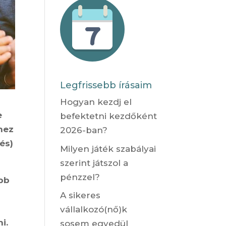
Legfrissebb írásaim
Hogyan kezdj el
e
befektetni kezdőként
hez
2026-ban?
és)
Milyen játék szabályai
szerint játszol a
pénzzel?
abb
a
A sikeres
vállalkozó(nő)k
i.
sosem egyedül