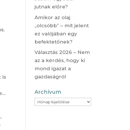
jutnak előre?
Amikor az olaj
„olcsóbb” – mit jelent
s.
ez valójában egy
befektetőnek?
Választás 2026 – Nem
az a kérdés, hogy ki
mond igazat a
gazdaságról
 is
Archívum
re…
Archívum
,
b