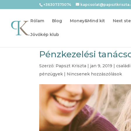
+36307375074
kapcsolat@papsztkriszta
Rólam
Blog
Money&Mind kit
Next ste
Jövőkép klub
Pénzkezelési tanács
Szerző:
Papszt Kriszta
|
jan 9, 2019
|
család
pénzügyek
|
Nincsenek hozzászólások