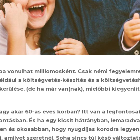
ba vonulhat milliomosként. Csak némi fegyelemr
éldául a költségvetés-készítés és a költségvetés
erülése, (de ha már van(nak), mielőbbi kiegyenlít
 vagy akár 60-as éves korban? Itt van a legfontos
bontásban. És ha egy kicsit hátrányban, lemaradv
n és okosabban, hogy nyugdíjas korodra legyen
, amilyet szeretnél. Soha sincs túl késő változtatn