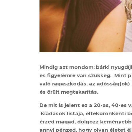
Mindig azt mondom: bárki nyugdíj
és figyelemre van szükség. Mint p
való ragaszkodás, az adósság(ok) k
és őrült megtakarítás.
De mit is jelent ez a 20-as, 40-es
kiadások listája, éltekoronkénti 
érzed magad, dolgozz keményebbe
annyi pénzed, hogy olyan életet élj