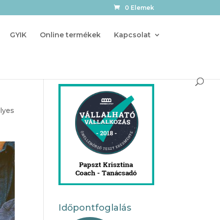
0 Elemek
GYIK
Online termékek
Kapcsolat
lyes
Időpontfoglalás