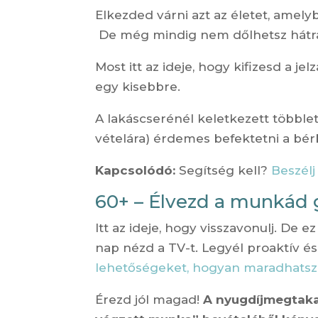
Elkezded várni azt az életet, amel
De még mindig nem dőlhetsz hátr
Most itt az ideje, hogy kifizesd a je
egy kisebbre.
A lakáscserénél keletkezett többlet
vételára) érdemes befektetni a bér
Kapcsolódó:
Segítség kell?
Beszélj
60+ – Élvezd a munkád
Itt az ideje, hogy visszavonulj. De e
nap nézd a TV-t. Legyél proaktív é
lehetőségeket, hogyan maradhatsz 
Érezd jól magad!
A nyugdíjmegtakar