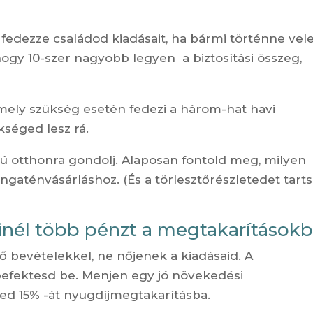
y fedezze családod kiadásait, ha bármi történne vel
hogy 10-szer nagyobb legyen a biztosítási összeg,
amely szükség esetén fedezi a három-hat havi
kséged lesz rá.
donú otthonra gondolj. Alaposan fontold meg, milyen
ingaténvásárláshoz. (És a törlesztőrészletedet tart
inél több pénzt a megtakarítások
ő bevételekkel, ne nőjenek a kiadásaid. A
efektesd be. Menjen egy jó növekedési
ed 15% -át nyugdíjmegtakarításba.