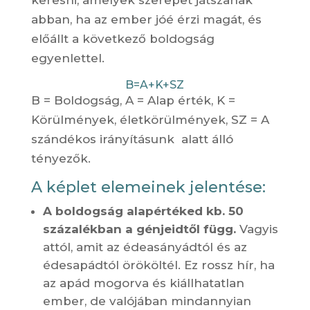
keresni, amelyek szerepet játszanak
abban, ha az ember jóé érzi magát, és
előállt a következő boldogság
egyenlettel.
B=A+K+SZ
B = Boldogság, A = Alap érték, K =
Körülmények, életkörülmények, SZ = A
szándékos irányításunk alatt álló
tényezők.
A képlet elemeinek jelentése:
A boldogság alapértéked kb. 50
százalékban a génjeidtől függ.
Vagyis
attól, amit az édeasányádtól és az
édesapádtól örököltél. Ez rossz hír, ha
az apád mogorva és kiállhatatlan
ember, de valójában mindannyian