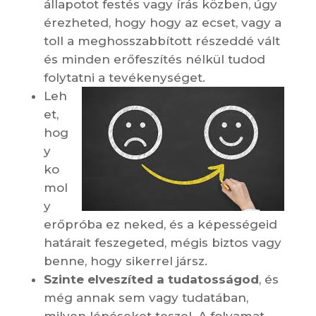
állapotot festés vagy írás közben, úgy
érezheted, hogy hogy az ecset, vagy a
toll a meghosszabbított részeddé vált
és minden erőfeszítés nélkül tudod
folytatni a tevékenységet.
Leh
et,
hog
y
ko
mol
y
erőpróba ez neked, és a képességeid
határait feszegeted, mégis biztos vagy
benne, hogy sikerrel jársz.
Szinte elveszíted a tudatosságod
, és
még annak sem vagy tudatában,