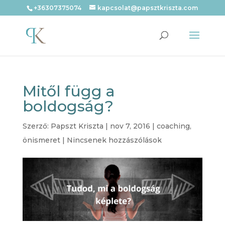
+36307375074
kapcsolat@papsztkriszta.com
Mitől függ a
boldogság?
Szerző:
Papszt Kriszta
|
nov 7, 2016
|
coaching
,
önismeret
|
Nincsenek hozzászólások