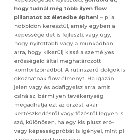
hogy tudnál még több ilyen flow
pillanatot az életedbe építeni
– pl a
hobbidon keresztül, amely egyben a
képességeidet is fejleszti, vagy úgy,
hogy nyitottabb vagy a munkádban
arra, hogy kikerülj kissé a személyes
erősségeid által meghatározott
komfortzónádból. A rutinszerű dolgok is
okozhatnak flow élményt. Ha igazán
jelen vagy és odafigyelsz arra, amit
csinálsz, bármilyen tevékenység
megadhatja ezt az érzést, akár
kertészkedésről vagy főzésről legyen is
szó, különösen, ha egy kis plusz erő-
vagy képességpróbát is igényel, mint pl
a pénzügyeid tervezése.