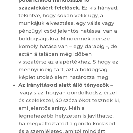
potenciálod mindössze 10
százalékáért felelősek.
Ez kis hányad,
tekintve, hogy sokan vélik úgy, a
munkájuk elvesztése, egy válás vagy
pénzügyi csőd jelentős hatással van a
boldogságukra. Mindennek persze
komoly hatása van – egy darabig -, de
aztán általában még időben
visszatérsz az alapértékhez. S hogy ez
mennyi ideig tart, azt a boldogság-
képlet utolsó elem határozza meg.
Az irányításod alatt álló tényezők
–
vagyis az, hogyan gondolkodsz, érzel
és cselekszel, 40 százalékot tesznek ki,
ami jelentős arány. Méh a
legnehezebb helyzeten is javíthatsz,
ha megváltoztatod a gondolkodásod
és a szemléleted, amitől mindjárt