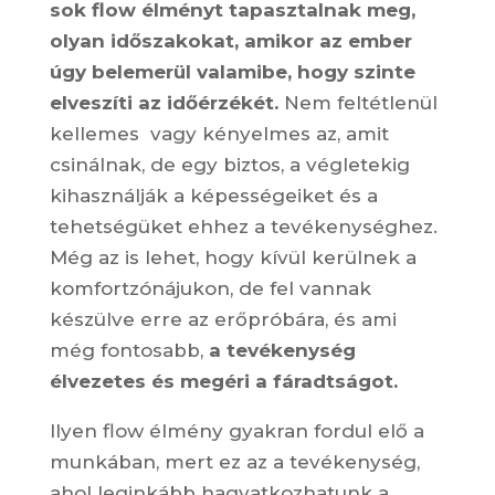
sok flow élményt tapasztalnak meg,
olyan időszakokat, amikor az ember
úgy belemerül valamibe, hogy szinte
elveszíti az időérzékét.
Nem feltétlenül
kellemes vagy kényelmes az, amit
csinálnak, de egy biztos, a végletekig
kihasználják a képességeiket és a
tehetségüket ehhez a tevékenységhez.
Még az is lehet, hogy kívül kerülnek a
komfortzónájukon, de fel vannak
készülve erre az erőpróbára, és ami
még fontosabb,
a tevékenység
élvezetes és megéri a fáradtságot.
Ilyen flow élmény gyakran fordul elő a
munkában, mert ez az a tevékenység,
ahol leginkább hagyatkozhatunk a