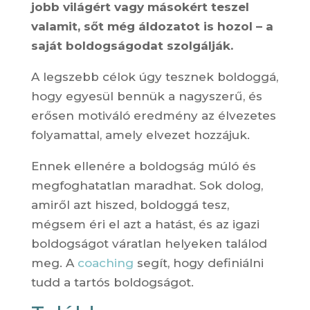
jobb világért vagy másokért teszel
valamit, sőt még áldozatot is hozol – a
saját boldogságodat szolgálják.
A legszebb célok úgy tesznek boldoggá,
hogy egyesül bennük a nagyszerű, és
erősen motiváló eredmény az élvezetes
folyamattal, amely elvezet hozzájuk.
Ennek ellenére a boldogság múló és
megfoghatatlan maradhat. Sok dolog,
amiről azt hiszed, boldoggá tesz,
mégsem éri el azt a hatást, és az igazi
boldogságot váratlan helyeken találod
meg. A
coaching
segít, hogy definiálni
tudd a tartós boldogságot.