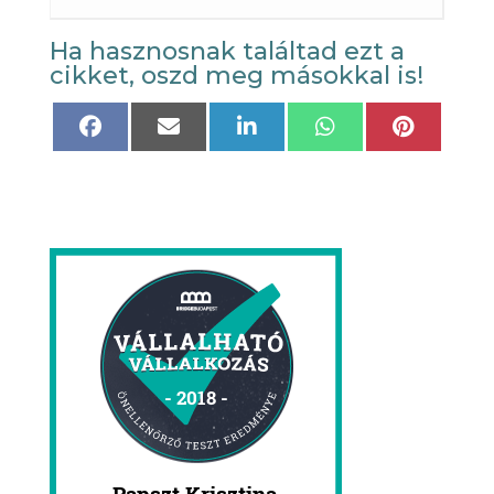
Ha hasznosnak találtad ezt a
cikket, oszd meg másokkal is!
Share
Share
Share
Share
Share
on
on
on
on
on
Facebook
Email
LinkedIn
WhatsApp
Pinteres