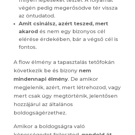
milyen lépéseket teszel. A folyamat
végén pedig megerősödve tér vissza
az öntudatod.
Amit csinálsz, azért teszed, mert
akarod
és nem egy bizonyos cél
elérése érdekében, bár a végső cél is
fontos.
A flow élmény a tapasztalás tetőfokán
következik be és bizony
nem
mindennapi élmény
. De amikor
megjelenik, azért, mert létrehozod, vagy
mert csak úgy megtörténik, jelentősen
hozzájárul az általános
boldogságérzethez.
Amikor a boldogságra való
képességedet fejleszted,
gondold át,