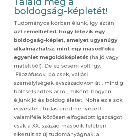
Találd meg a
boldogság-képletét!
Tudományos korban élünk, így aztán
azt remélheted, hogy létezik egy
boldogság-képlet, amelyet ugyanúgy
alkalmazhatsz, mint egy másodfokú
egyenlet megoldóképletét
(ha jó vagy
matekból). De ez sosem volt így.
Filozófusok, bölcsek, vallási
személyiségek évszázadokon át , mindig
bölcselkedtek arról, miként, hogyan
éljünk jó és boldog életet. Noha ez a sok
egyesített tudás eredményezett
valamiféle közösen elfogadott igazságot,
csak a XX. század második felében
sikerült az új tudományágnak, a