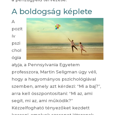
A boldogság képlete
A
pozit
ív
pszi
chol
ógia
atyja, a Pennsylvania Egyetem
professzora, Martin Seligman úgy véli,
hogy a hagyományos pszichológiával
szemben, amely azt kérdezi: “Mi a baj?”,
arra kell összpontosítani: “Mi az, ami
segít, mi az, ami működik?”
Kézzelfogható tényezőket kezdett