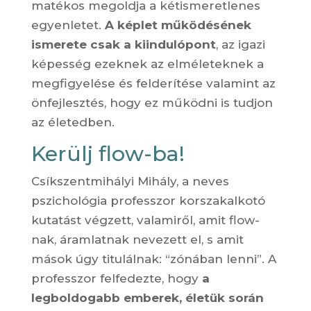
matékos megoldja a kétismeretlenes
egyenletet.
A képlet működésének
ismerete csak a kiindulópont
, az igazi
képesség ezeknek az elméleteknek a
megfigyelése és felderítése valamint az
önfejlesztés, hogy ez működni is tudjon
az életedben.
Kerülj flow-ba!
Csíkszentmihályi Mihály, a neves
pszichológia professzor korszakalkotó
kutatást végzett, valamiről, amit flow-
nak, áramlatnak nevezett el, s amit
mások úgy titulálnak: “zónában lenni”. A
professzor felfedezte, hogy
a
legboldogabb emberek, életük során