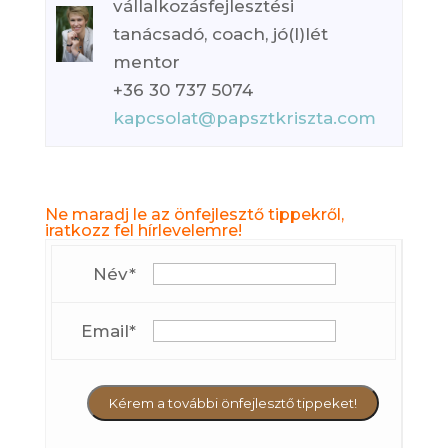
vállalkozásfejlesztési
tanácsadó, coach, jó(l)lét
mentor
+36 30 737 5074
kapcsolat@papsztkriszta.com
Ne maradj le az önfejlesztő tippekről,
iratkozz fel hírlevelemre!
Név*
Email*