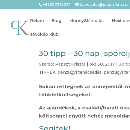
+36307375074
kapcsolat@papsztkriszta
Rólam
Blog
Money&Mind kit
Next ste
Jövőkép klub
30 tipp – 30 nap -spóro
Szerző:
Papszt Kriszta
|
okt 30, 2017
|
30 ti
TIPPEK
,
pénzügyi tanácsadás
,
pénzügyi ta
Sokan rettegnek az ünnepektől, m
többletköltségeket.
Az ajándékok, a családi/baráti ös
költséggel együtt nehéz megoldani
Segítek!