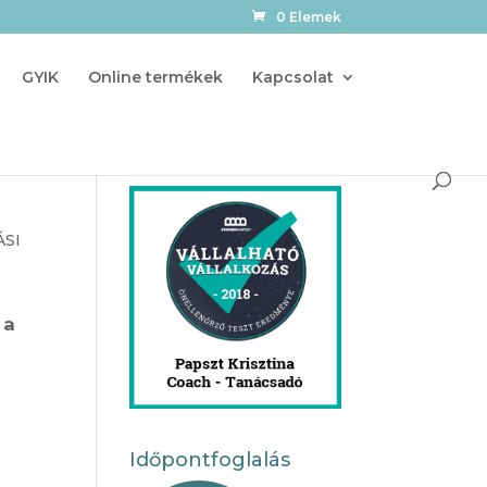
0 Elemek
GYIK
Online termékek
Kapcsolat
ÁSI
 a
Időpontfoglalás