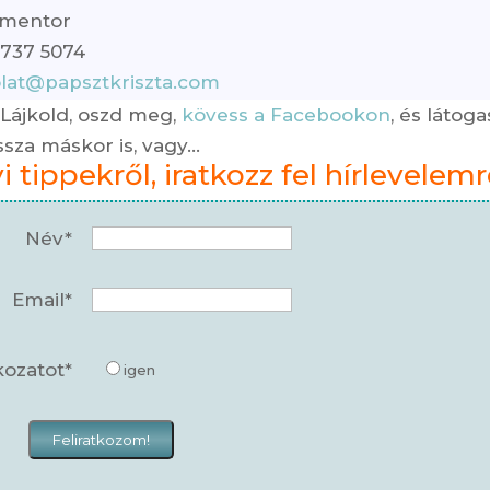
t mentor
 737 5074
lat@papsztkriszta.com
 Lájkold, oszd meg,
kövess a Facebookon
, és látoga
ssza máskor is, vagy…
tippekről, iratkozz fel hírlevelemr
Név*
Email*
kozatot*
igen