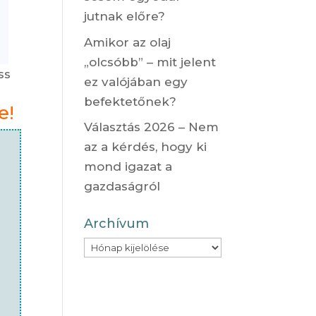
jutnak előre?
Amikor az olaj
„olcsóbb” – mit jelent
ss
ez valójában egy
befektetőnek?
e!
Választás 2026 – Nem
az a kérdés, hogy ki
mond igazat a
gazdaságról
Archívum
Archívum