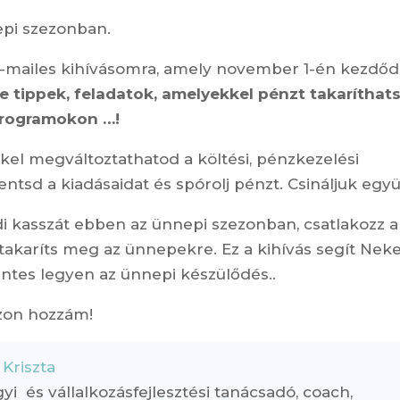
epi szezonban.
 e-mailes kihívásomra, amely november 1-én kezdőd
e tippek, feladatok, amelyekkel pénzt takaríthat
programokon …!
el megváltoztathatod a költési, pénzkezelési
ntsd a kiadásaidat és spórolj pénzt. Csináljuk együ
di kasszát ebben az ünnepi szezonban, csatlakozz a
 takaríts meg az ünnepekre. Ez a kihívás segít Nek
ntes legyen az ünnepi készülődés..
zon hozzám!
 Kriszta
i és vállalkozásfejlesztési tanácsadó, coach,