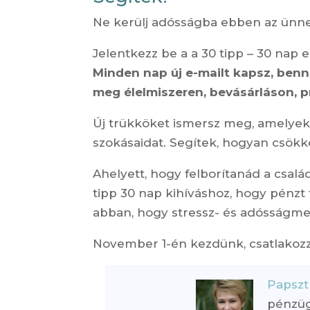
Ne kerülj adósságba ebben az ünn
Jelentkezz be a a 30 tipp – 30 nap
Minden nap új e-mailt kapsz, benn
meg élelmiszeren, bevásárláson, 
Új trükköket ismersz meg, amelyekk
szokásaidat. Segítek, hogyan csökke
Ahelyett, hogy felborítanád a csalá
tipp 30 nap kihíváshoz, hogy pénzt
abban, hogy stressz- és adósságme
November 1-én kezdünk, csatlakoz
Papszt
pénzügy