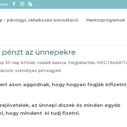
.com
p – pénzügyi, vállalkozási konzultáció
Mentorprogramok
lj pénzt az ünnepekre
pp 30 nap kihívás
,
családi kassza
,
megtakarítás
,
MEGTAKARÍT
nácsok
,
személyes pénzügyek
ert azon aggódnak, hogy hogyan fogják kifizetni
szejövetelek, az ünnepi díszek és minden egyéb
, hogy mindent ki tudj fizetni.