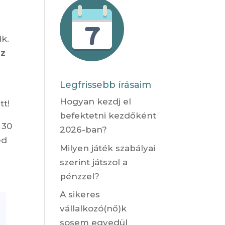
ik.
sz
Legfrissebb írásaim
Hogyan kezdj el
tt!
befektetni kezdőként
 30
2026-ban?
ed
Milyen játék szabályai
szerint játszol a
pénzzel?
A sikeres
vállalkozó(nő)k
sosem egyedül