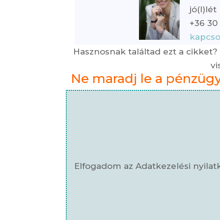
jó(l)lé
+36 30
kapcso
Hasznosnak találtad ezt a cikket?
vi
Ne maradj le a pénzügyi 
Elfogadom az Adatkezelési nyilat