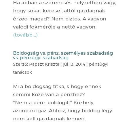
Ha abban a szerencsés helyzetben vagy,
hogy sokat keresel, attól gazdagnak
érzed magad? Nem biztos. A vagyon
valódi fokmérője a nettó vagyon.
(tovább…)
Boldogság vs. pénz, személyes szabadság
vs. pénzügyi szabadság
Szerző:
Papszt Kriszta
|
júl 13, 2014
|
pénzügyi
tanácsok
Mi a boldogság titka, s hogy ennek
semmi köze van a pénzhez?
“Nem a pénz boldogít.” Közhely,
azonban igaz. Ahhoz, hogy boldog légy
nem kell gazdagnak lenned.