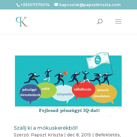
+36307375074
kapcsolat@papsztkriszta.com
Szállj ki a mókuskerékből!
Szerző:
Papszt Kriszta
|
dec 8, 2015
|
Befektetés
,