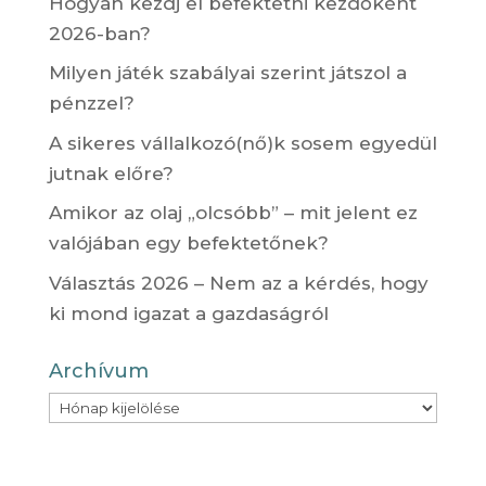
Hogyan kezdj el befektetni kezdőként
2026-ban?
Milyen játék szabályai szerint játszol a
pénzzel?
A sikeres vállalkozó(nő)k sosem egyedül
jutnak előre?
Amikor az olaj „olcsóbb” – mit jelent ez
valójában egy befektetőnek?
Választás 2026 – Nem az a kérdés, hogy
ki mond igazat a gazdaságról
Archívum
Archívum