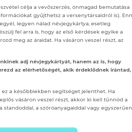
 részvétel célja a vevőszerzés, önmagad bemutatása
formációkat gyűjthetsz a versenytársaidról is). En
egyél, legyen nálad névjegykártya, esetleg
zülj fel arra is, hogy az első kérdések egyike a
rozd meg az áraidat. Ha vásáron veszel részt, az
nkinek adj névjegykártyát, hanem az is, hogy
ezd az elérhetőségét, akik érdeklődnek irántad,
 ez a későbbiekben segítséget jelenthet. Ha
eplős vásáron veszel részt, akkor ki kell tűnnöd a
 a standoddal, a szóróanyagaiddal vagy egyszerűen