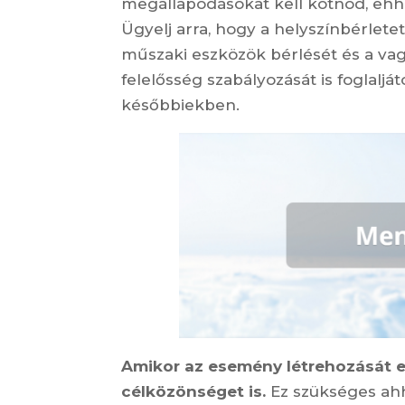
megállapodásokat kell kötnöd, eh
Ügyelj arra, hogy a helyszínbérlete
műszaki eszközök bérlését és a vagy
felelősség szabályozását is foglalj
későbbiekben.
Amikor az esemény létrehozását e
célközönséget is.
Ez szükséges ahh