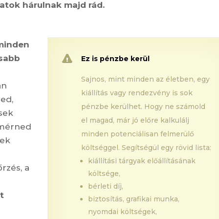
datok hárulnak majd rád.
minden
osabb
Ez is pénzbe kerül
Sajnos, mint minden az életben, egy
án
kiállítás vagy rendezvény is sok
ved,
pénzbe kerülhet. Hogy ne számold
sek
el magad, már jó előre kalkulálj
l mérned
minden potenciálisan felmerülő
nek
költséggel. Segítségül egy rövid lista:
kiállítási tárgyak előállításának
őrzés, a
költsége,
bérleti díj,
t
biztosítás, grafikai munka,
nyomdai költségek,