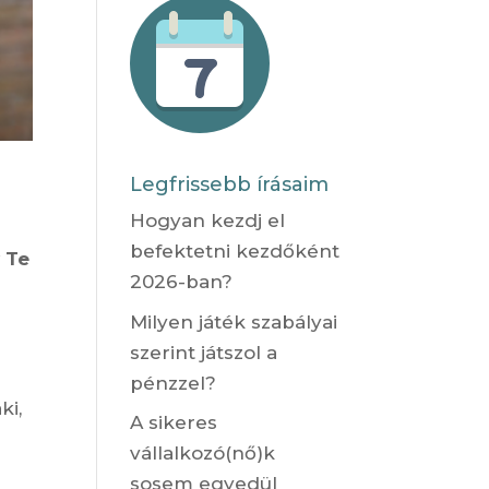
Legfrissebb írásaim
Hogyan kezdj el
befektetni kezdőként
 Te
2026-ban?
Milyen játék szabályai
szerint játszol a
pénzzel?
ki,
A sikeres
vállalkozó(nő)k
n
sosem egyedül