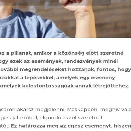
az a pillanat, amikor a közönség előtt szeretné
ogy ezek az események, rendezvények minél
t további megrendeléseket hozzanak, fontos, hogy
y azokkal a lépésekkel, amelyek egy esemény
 amelyek kulcsfontosságúak annak létrejöttéhez.
vásáron akarsz megjelenni. Másképpen: meghív vala
 saját erőből, elgondolásból szeretnél
atót.
Ez határozza meg az egész eseményt, hisze