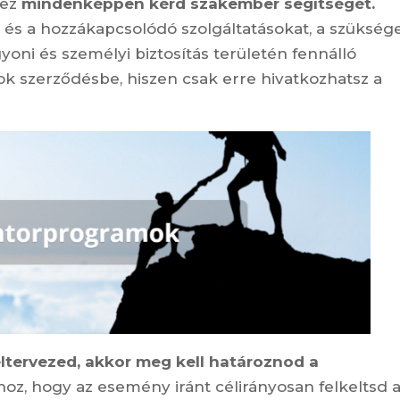
hez
mindenképpen kérd szakember segítségét.
t és a hozzákapcsolódó szolgáltatásokat, a szükség
oni és személyi biztosítás területén fennálló
átok szerződésbe, hiszen csak erre hivatkozhatsz a
ltervezed, akkor meg kell határoznod a
oz, hogy az esemény iránt célirányosan felkeltsd 