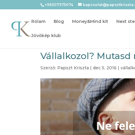
+36307375074
kapcsolat@papsztkriszta
Rólam
Blog
Money&Mind kit
Next ste
Jövőkép klub
Vállalkozol? Mutasd 
Szerző:
Papszt Kriszta
|
dec 5, 2016
|
vállal