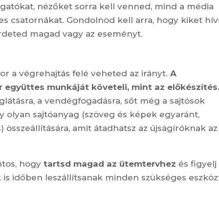
ogatókat, nézőket sorra kell venned, mind a média
es csatornákat. Gondolnod kell arra, hogy kiket hív
rdeted magad vagy az eseményt.
r a végrehajtás felé veheted az irányt.
A
együttes munkáját követeli, mint az előkészítés
látásra, a vendégfogadásra, sőt még a sajtósok
gy olyan sajtóanyag (szöveg és képek egyaránt,
) összeállítására, amit átadhatsz az újságíróknak az
ntos, hogy
tartsd magad az ütemtervhez
és figyelj
ek is időben leszállítsanak minden szükséges eszközt