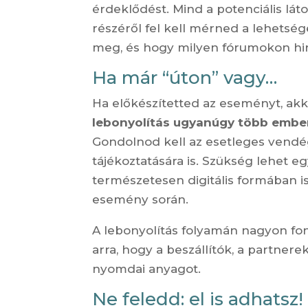
érdeklődést. Mind a potenciális lát
részéről fel kell mérned a lehetség
meg, és hogy milyen fórumokon hi
Ha már “úton” vagy…
Ha előkészítetted az eseményt, akko
lebonyolítás ugyanúgy több ember 
Gondolnod kell az esetleges vendég
tájékoztatására is. Szükség lehet e
természetesen digitális formában is
esemény során.
A lebonyolítás folyamán nagyon fo
arra, hogy a beszállítók, a partner
nyomdai anyagot.
Ne feledd: el is adhatsz!