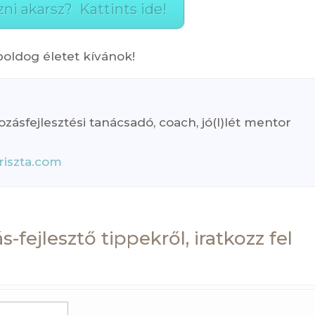
zni akarsz? Kattints ide!
boldog életet kívánok!
zásfejlesztési tanácsadó, coach, jó(l)lét mentor
riszta.com
s-fejlesztő tippekről, iratkozz fel