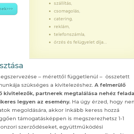
szállítás,
knek>>>
csomagolás,
catering,
reklám,
telefonszámla,
őrzés és felügyelet díja…
sztása
gszervezése – mérettől függetlenül – összetett
unkája szükséges a kivitelezéshez.
A felmerülő
ő kivitelezők, partnerek megtalálása nehéz felada
ikeres legyen az esemény.
Ha úgy érzed, hogy ne
atok megoldására, akkor inkább keress hozzá
függően támogatásképpen is megszerezhetsz 1-1
zponzori szerződéseket, együttműködési