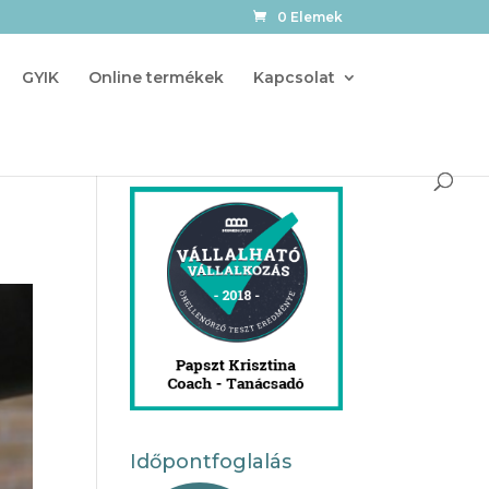
0 Elemek
GYIK
Online termékek
Kapcsolat
Időpontfoglalás