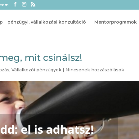
.com
p – pénzügyi, vállalkozási konzultáció
Mentorprogramok
meg, mit csinálsz!
kozás
,
Vállalkozói pénzügyek
|
Nincsenek hozzászólások