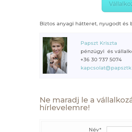
Vállalko
Biztos anyagi hátteret, nyugodt és 
Papszt Kriszta
pénzügyi és vállalko
+36 30 737 5074
kapcsolat@papsztk
Ne maradj le a vállalkozá
hírlevelemre!
Név*