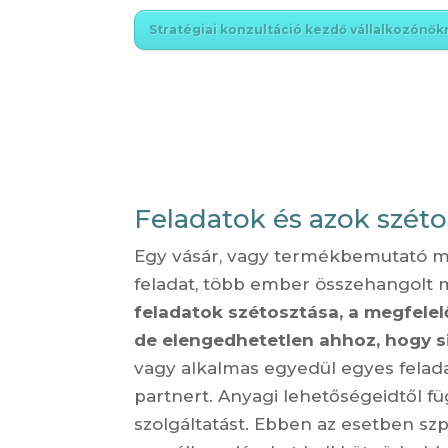
Stratégiai konzultáció kezdő vállalkozónő
Feladatok és azok széto
Egy vásár, vagy termékbemutató me
feladat, több ember összehangolt m
feladatok szétosztása, a megfelel
de elengedhetetlen ahhoz, hogy s
vagy alkalmas egyedül egyes felad
partnert. Anyagi lehetőségeidtől 
szolgáltatást. Ebben az esetben s