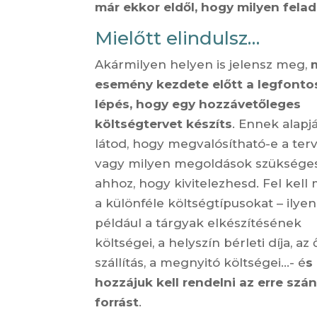
már ekkor eldől, hogy milyen fela
Mielőtt elindulsz…
Akármilyen helyen is jelensz meg,
esemény kezdete előtt a legfont
lépés, hogy egy hozzávetőleges
költségtervet készíts
. Ennek alapj
látod, hogy megvalósítható-e a ter
vagy milyen megoldások szüksége
ahhoz, hogy kivitelezhesd. Fel kel
a különféle költségtípusokat – ilye
például a tárgyak elkészítésének
költségei, a helyszín bérleti díja, az 
szállítás, a megnyitó költségei…- é
s
hozzájuk kell rendelni az erre szán
forrást
.