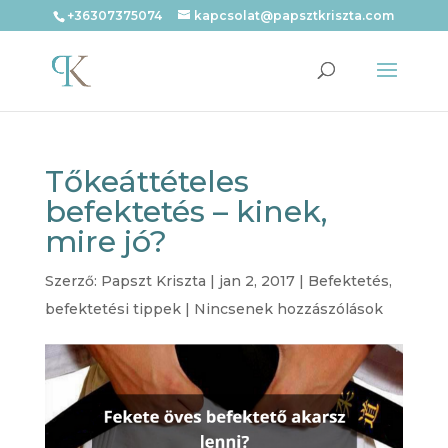
+36307375074
kapcsolat@papsztkriszta.com
Tőkeáttételes
befektetés – kinek,
mire jó?
Szerző:
Papszt Kriszta
|
jan 2, 2017
|
Befektetés
,
befektetési tippek
|
Nincsenek hozzászólások