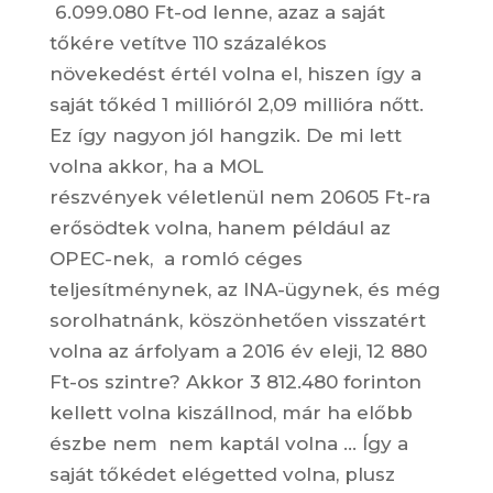
6.099.080 Ft-od lenne, azaz a saját
tőkére vetítve 110 százalékos
növekedést értél volna el, hiszen így a
saját tőkéd 1 millióról 2,09 millióra nőtt.
Ez így nagyon jól hangzik. De mi lett
volna akkor, ha a MOL
részvények véletlenül nem 20605 Ft-ra
erősödtek volna, hanem például az
OPEC-nek, a romló céges
teljesítménynek, az INA-ügynek, és még
sorolhatnánk, köszönhetően visszatért
volna az árfolyam a 2016 év eleji, 12 880
Ft-os szintre? Akkor 3 812.480 forinton
kellett volna kiszállnod, már ha előbb
észbe nem nem kaptál volna … Így a
saját tőkédet elégetted volna, plusz