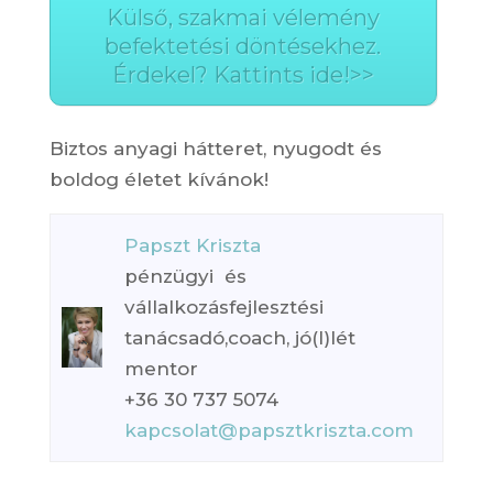
Külső, szakmai vélemény
befektetési döntésekhez.
Érdekel? Kattints ide!>>
Biztos anyagi hátteret, nyugodt és
boldog életet kívánok!
Papszt Kriszta
pénzügyi és
vállalkozásfejlesztési
tanácsadó,coach, jó(l)lét
mentor
+36 30 737 5074
kapcsolat@papsztkriszta.com