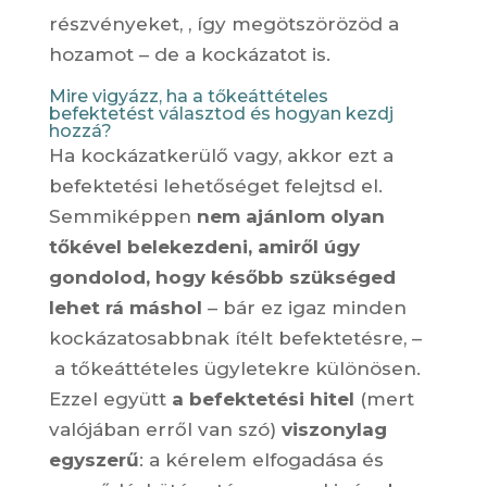
részvényeket, , így megötszörözöd a
hozamot – de a kockázatot is.
Mire vigyázz, ha a tőkeáttételes
befektetést választod és hogyan kezdj
hozzá?
Ha kockázatkerülő vagy, akkor ezt a
befektetési lehetőséget felejtsd el.
Semmiképpen
nem ajánlom olyan
tőkével belekezdeni, amiről úgy
gondolod, hogy később szükséged
lehet rá máshol
– bár ez igaz minden
kockázatosabbnak ítélt befektetésre, –
a tőkeáttételes ügyletekre különösen.
Ezzel együtt
a befektetési hitel
(mert
valójában erről van szó)
viszonylag
egyszerű
: a kérelem elfogadása és