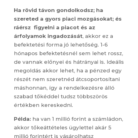
Ha rövid távon gondolkodsz; ha
szereted a gyors piaci mozgásokat; és
ráérsz figyelni a piacot és az
árfolyamok ingadozását
, akkor ez a
befektetési forma jó lehetőség. 1-6
hónapos befektetésnél sem lehet rossz,
de vannak előnyei és hátrányai is. Ideális
megoldás akkor lehet, ha a pénzed egy
részét nem szeretnéd átcsoportosítani
máshonnan, így a rendelkezésre álló
szabad tőkéddel tudsz többszörös
értékben kereskedni.
Példa:
ha van 1 millió forint a számládon,
akkor tőkeáttételes ügylettel akár 5
millió forintért is vásárolhatsz