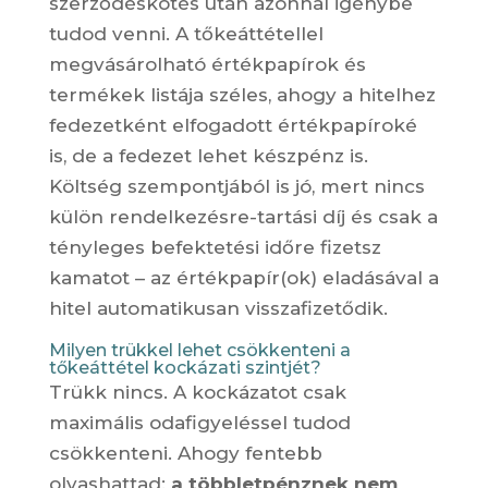
szerződéskötés után azonnal igénybe
tudod venni. A tőkeáttétellel
megvásárolható értékpapírok és
termékek listája széles, ahogy a hitelhez
fedezetként elfogadott értékpapíroké
is, de a fedezet lehet készpénz is.
Költség szempontjából is jó, mert nincs
külön rendelkezésre-tartási díj és csak a
tényleges befektetési időre fizetsz
kamatot – az értékpapír(ok) eladásával a
hitel automatikusan visszafizetődik.
Milyen trükkel lehet csökkenteni a
tőkeáttétel kockázati szintjét?
Trükk nincs. A kockázatot csak
maximális odafigyeléssel tudod
csökkenteni. Ahogy fentebb
olvashattad:
a többletpénznek nem