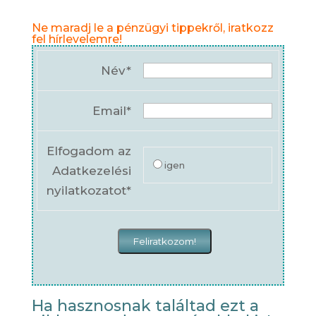
Ne maradj le a pénzügyi tippekről, iratkozz
fel hírlevelemre!
Név*
Email*
Elfogadom az
igen
Adatkezelési
nyilatkozatot*
Ha hasznosnak találtad ezt a