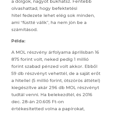
a dolgok, nagyot bukhatsz. Fentebb
olvashattad, hogy befektetési
hitel fedezete lehet elég sok minden,
ami “füstté válik”, ha nem jön be a
számításod.
Példa:
A MOL részvény árfolyama áprilisban 16
875 forint volt, neked pedig 1 millió
forint szabad pénzed volt akkor. Ebből
59 db részvényt vehettél, de a saját erőt
a hitellel (5 millió forint, ötszörös áttétel)
kiegészítve akár 296 db MOL részvényt
tudtál venni. Ha belekezdtél, és 2016
dec. 28-án 20.605 Ft-on
értékesítetted volna a papírokat,