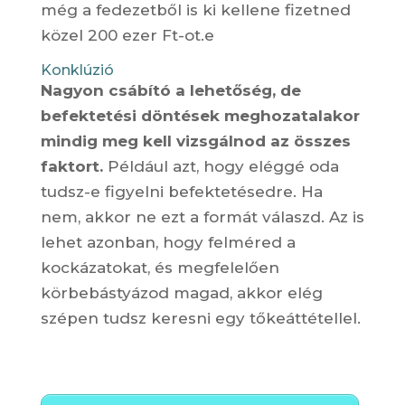
még a fedezetből is ki kellene fizetned
közel 200 ezer Ft-ot.e
Konklúzió
Nagyon csábító a lehetőség, de
befektetési döntések meghozatalakor
mindig meg kell vizsgálnod az összes
faktort.
Például azt, hogy eléggé oda
tudsz-e figyelni befektetésedre. Ha
nem, akkor ne ezt a formát válaszd. Az is
lehet azonban, hogy felméred a
kockázatokat, és megfelelően
körbebástyázod magad, akkor elég
szépen tudsz keresni egy tőkeáttétellel.