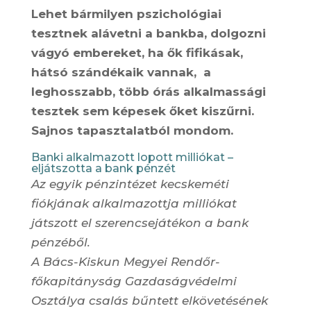
Lehet bármilyen pszichológiai
tesztnek alávetni a bankba, dolgozni
vágyó embereket, ha ők fifikásak,
hátsó szándékaik vannak, a
leghosszabb, több órás alkalmassági
tesztek sem képesek őket kiszűrni.
Sajnos tapasztalatból mondom.
Banki alkalmazott lopott milliókat –
eljátszotta a bank pénzét
Az egyik pénzintézet kecskeméti
fiókjának alkalmazottja milliókat
játszott el szerencsejátékon a bank
pénzéből.
A Bács-Kiskun Megyei Rendőr-
főkapitányság Gazdaságvédelmi
Osztálya csalás bűntett elkövetésének