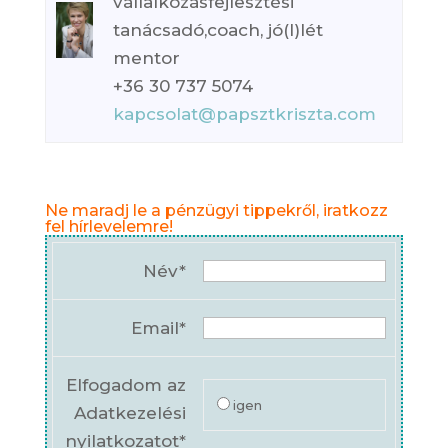
vállalkozásfejlesztési
tanácsadó,coach, jó(l)lét
mentor
+36 30 737 5074
kapcsolat@papsztkriszta.com
Ne maradj le a pénzügyi tippekről, iratkozz
fel hírlevelemre!
Név*
Email*
Elfogadom az
igen
Adatkezelési
nyilatkozatot*