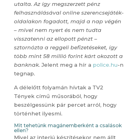
utalta. Az így megszerzett pénz
felhasználásával online szerencsejáték-
oldalakon fogadott, majd a nap végén
– mivel nem nyert és nem tudta
visszatenni az ellopott pénzt –
sztornózta a reggeli befizetéseket, így
több mint 58 millió forint kárt okozott a
banknak.
Jelent meg a hír a
police.hu
-n
tegnap.
A délelőtt folyamán hívtak a TV2
Tények című műsorából, hogy
beszélgessünk pár percet arról, hogy
történhet ilyesmi.
Mit tehetünk magánemberként a csalások
ellen?
Mivel az interjú készítésekor nem állt