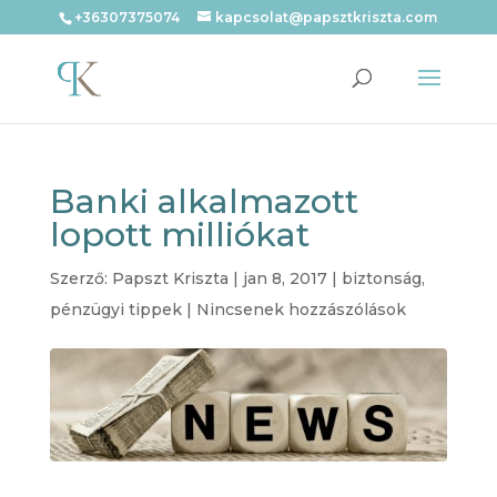
+36307375074
kapcsolat@papsztkriszta.com
Banki alkalmazott
lopott milliókat
Szerző:
Papszt Kriszta
|
jan 8, 2017
|
biztonság
,
pénzügyi tippek
|
Nincsenek hozzászólások