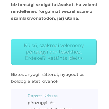
biztonsági szolgáltatásokat, ha valami
rendellenes forgalmat veszel észre a
számlakivonatodon, járj utána.
Külső, szakmai vélemény
pénzügyi döntésekhez.
Érdekel? Kattints ide!>>
Biztos anyagi hátteret, nyugodt és
boldog életet kívánok!
Papszt Kriszta
pénzügyi és