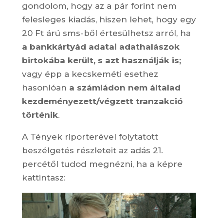
gondolom, hogy az a pár forint nem
felesleges kiadás, hiszen lehet, hogy egy
20 Ft árú sms-ből értesülhetsz arról, ha
a bankkártyád adatai adathalászok
birtokába került, s azt használják is;
vagy épp a kecskeméti esethez
hasonlóan
a számládon nem általad
kezdeményezett/végzett tranzakció
történik
.
A Tények riporterével folytatott
beszélgetés részleteit az adás 21.
percétől tudod megnézni, ha a képre
kattintasz: