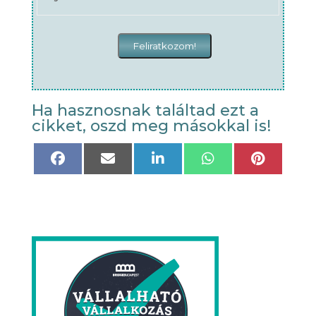
Ha hasznosnak találtad ezt a
cikket, oszd meg másokkal is!
Share
Share
Share
Share
Share
on
on
on
on
on
Facebook
Email
LinkedIn
WhatsApp
Pinteres