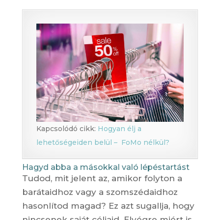
Kapcsolódó cikk:
Hogyan élj a
lehetőségeiden belül – FoMo nélkül?
Hagyd abba a másokkal való lépéstartást
Tudod, mit jelent az, amikor folyton a
barátaidhoz vagy a szomszédaidhoz
hasonlítod magad? Ez azt sugallja, hogy
nincsenek saját céljaid. Elvégre miért is