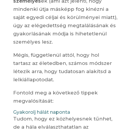
személyes
ek (ami azt jelenti, hogy
mindenki útja másképp fog kinézni a
saját egyedi céljai és körülményei miatt),
úgy az elégedettség megtalálásának és
gyakorlásának módja is hihetetlenül
személyes lesz.
Mégis, függetlenül attól, hogy hol
tartasz az életedben, számos módszer
létezik arra, hogy tudatosan alakítsd a
lelkiállapotodat.
Fontold meg a következő tippek
megvalósítását:
Gyakorolj hálát naponta
Tudom, hogy ez közhelyesnek tűnhet,
de a hála elválaszthatatlan az