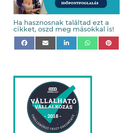
Ha hasznosnak találtad ezt a
cikket, oszd meg másokkal is!
Share
Share
Share
Share
Share
on
on
on
on
on
Facebook
Email
LinkedIn
WhatsApp
Pinteres