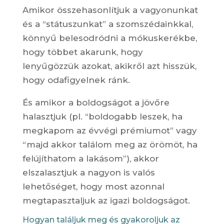
Amikor összehasonlítjuk a vagyonunkat
és a “státuszunkat” a szomszédainkkal,
könnyű belesodródni a mókuskerékbe,
hogy többet akarunk, hogy
lenyűgözzük azokat, akikről azt hisszük,
hogy odafigyelnek ránk.
És amikor a boldogságot a jövőre
halasztjuk (pl. “boldogabb leszek, ha
megkapom az évvégi prémiumot” vagy
“majd akkor találom meg az örömöt, ha
felújíthatom a lakásom”), akkor
elszalasztjuk a nagyon is valós
lehetőséget, hogy most azonnal
megtapasztaljuk az igazi boldogságot.
Hogyan találjuk meg és gyakoroljuk az