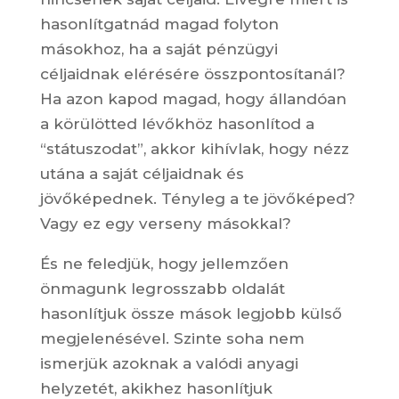
hasonlítgatnád magad folyton
másokhoz, ha a saját pénzügyi
céljaidnak elérésére összpontosítanál?
Ha azon kapod magad, hogy állandóan
a körülötted lévőkhöz hasonlítod a
“státuszodat”, akkor kihívlak, hogy nézz
utána a saját céljaidnak és
jövőképednek. Tényleg a te jövőképed?
Vagy ez egy verseny másokkal?
És ne feledjük, hogy jellemzően
önmagunk legrosszabb oldalát
hasonlítjuk össze mások legjobb külső
megjelenésével. Szinte soha nem
ismerjük azoknak a valódi anyagi
helyzetét, akikhez hasonlítjuk