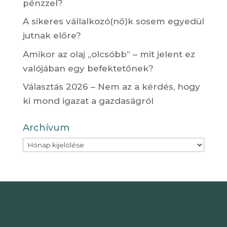
pénzzel?
A sikeres vállalkozó(nő)k sosem egyedül
jutnak előre?
Amikor az olaj „olcsóbb” – mit jelent ez
valójában egy befektetőnek?
Választás 2026 – Nem az a kérdés, hogy
ki mond igazat a gazdaságról
Archívum
Archívum