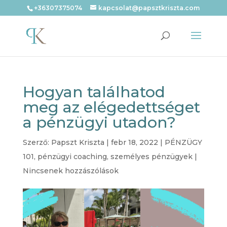
+36307375074
kapcsolat@papsztkriszta.com
Hogyan találhatod
meg az elégedettséget
a pénzügyi utadon?
Szerző:
Papszt Kriszta
|
febr 18, 2022
|
PÉNZÜGY
101
,
pénzügyi coaching
,
személyes pénzügyek
|
Nincsenek hozzászólások