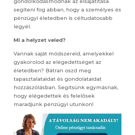
gondolkodásmódnak az elsajátítása
segíteni fog abban, hogy a személyes és
pénzügyi életedben is céltudatosabb
legyél.
Mi a helyzet veled?
Vannak saját módszereid, amelyekkel
gyakorolod az elégedettséget az
életedben? Bátran oszd meg
tapasztalataidat és gondolataidat
hozzászólásban. Segítsünk egymásnak,
hogy elégedettek és felelősek
maradjunk pénzügyi utunkon!