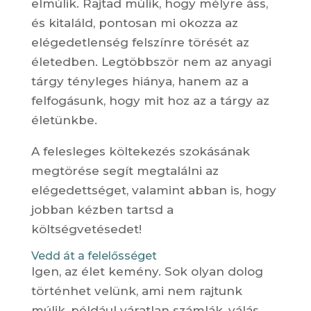
elmúlik. Rajtad múlik, hogy mélyre áss,
és kitaláld, pontosan mi okozza az
elégedetlenség felszínre törését az
életedben. Legtöbbször nem az anyagi
tárgy tényleges hiánya, hanem az a
felfogásunk, hogy mit hoz az a tárgy az
életünkbe.
A felesleges költekezés szokásának
megtörése segít megtalálni az
elégedettséget, valamint abban is, hogy
jobban kézben tartsd a
költségvetésedet!
Vedd át a felelősséget
Igen, az élet kemény. Sok olyan dolog
történhet velünk, ami nem rajtunk
múlik, például váratlan számlák, válás…