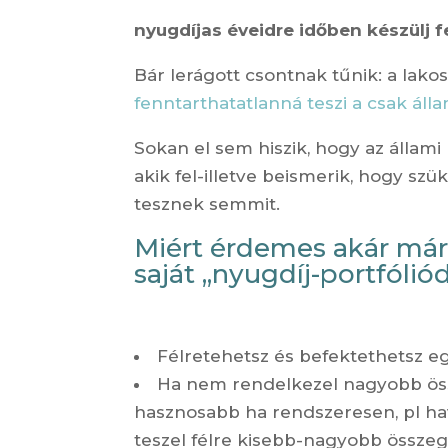
nyugdíjas éveidre időben készülj f
Bár lerágott csontnak tűnik: a lak
fenntarthatatlanná teszi a csak áll
Sokan el sem hiszik, hogy az állam
akik fel-illetve beismerik, hogy 
tesznek semmit.
Miért érdemes akár már
saját „nyugdíj-portfólió
Félretehetsz és befektethetsz eg
Ha nem rendelkezel nagyobb össz
hasznosabb ha rendszeresen, pl ha
teszel félre kisebb-nagyobb összeg