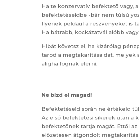
Ha te konzervatív befektető vagy, 
befektetéseidbe -bár nem túlsúlyo
Ilyenek például a részvényeket is t
Ha bátrabb, kockázatvállalóbb vagy 
Hibát követsz el, ha kizárólag pénz
tarod a megtakarításaidat, melyek 
aligha fognak elérni.
Ne bízd el magad!
Befektetéseid során ne értékeld tú
Az első befektetési sikerek után a 
befektetőnek tartja magát. Ettől a
előzetesen átgondolt megtakarítá