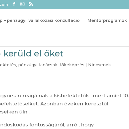
.com
p – pénzügyi, vállalkozási konzultáció
Mentorprogramok
 kerüld el őket
ektetés
,
pénzügyi tanácsok
,
tőkeképzés
|
Nincsenek
l gyorsan reagálnak a kisbefektetők , mert amint 10
 befektetéseiket. Azonban éveken keresztül
seiken ülni.
ndoskodás fontosságáról, arról, hogy