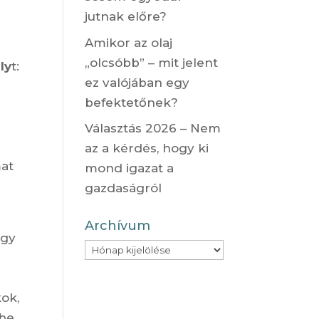
a
jutnak előre?
Amikor az olaj
„olcsóbb” – mit jelent
ly
t:
ez valójában egy
befektetőnek?
Választás 2026 – Nem
az a kérdés, hogy ki
mat
mond igazat a
gazdaságról
Archívum
egy
Archívum
kok,
be,