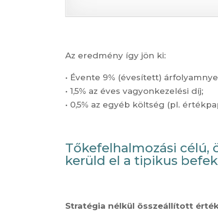
Az eredmény így jön ki:
• Évente 9% (évesített) árfolyamny
• 1,5% az éves vagyonkezelési díj;
• 0,5% az egyéb költség (pl. értékpa
Tőkefelhalmozási célú,
kerüld el a tipikus befek
Stratégia nélkül összeállított ért