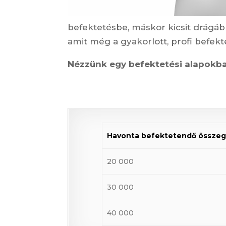
befektetésbe, máskor kicsit drágáb
amit még a gyakorlott, profi befekte
Nézzünk egy befektetési alapokba
Havonta befektetendő össze
20 000
30 000
40 000