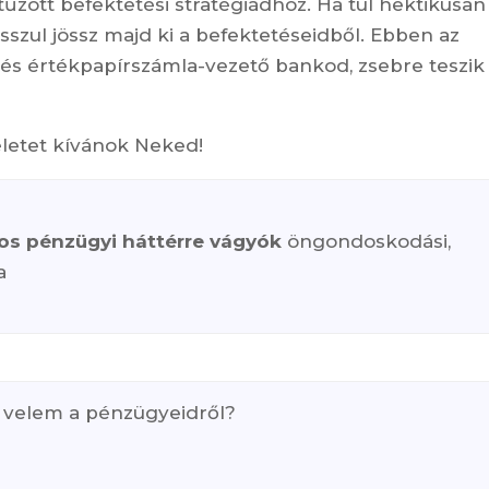
űzött befektetési stratégiádhoz. Ha túl hektikusan
sszul jössz majd ki a befektetéseidből. Ebben az
 és értékpapírszámla-vezető bankod, zsebre teszik
életet kívánok Neked!
tos pénzügyi háttérre vágyók
öngondoskodási,
a
 velem a pénzügyeidről?