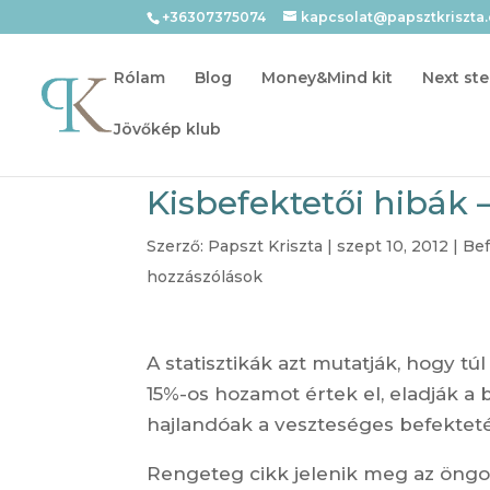
+36307375074
kapcsolat@papsztkriszta
Rólam
Blog
Money&Mind kit
Next ste
Jövőkép klub
Kisbefektetői hibák –
Szerző:
Papszt Kriszta
|
szept 10, 2012
|
Bef
hozzászólások
A statisztikák azt mutatják, hogy tú
15%-os hozamot értek el, eladják a
hajlandóak a veszteséges befekteté
Rengeteg cikk jelenik meg az öngo