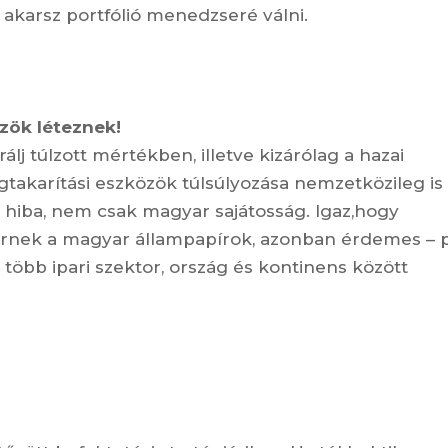
akarsz portfólió menedzseré válni.
zök léteznek!
j túlzott mértékben, illetve kizárólag a hazai
gtakarítási eszközök túlsúlyozása nemzetközileg is
i hiba, nem csak magyar sajátosság. Igaz,hogy
érnek a magyar állampapírok, azonban érdemes – p
- több ipari szektor, ország és kontinens között