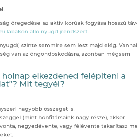
el
.
osság öregedése, az aktív korúak fogyása hosszú tá
ami lábakon álló nyugdíjrendszert
.
i nyugdíj szinte semmire sem lesz majd elég. Vanna
szükség van az öngondoskodásra, azonban mégsem
 holnap elkezdened felépíteni a
dat”? Mit tegyél?
yszeri nagyobb összeget is.
eggel (mint honfitársaink nagy része), akkor
vonta, negyedévente, vagy félévente takarítasz me
eket,