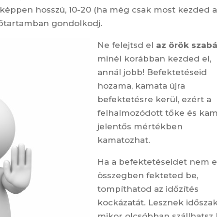
enképpen hosszú, 10-20 (ha még csak most kezded 
dőtartamban gondolkodj.
Ne felejtsd el
az örök szabá
minél korábban kezded el,
annál jobb! Befektetéseid
hozama, kamata újra
befektetésre kerül, ezért a
felhalmozódott tőke és ka
jelentős mértékben
kamatozhat.
Ha a befektetéseidet nem 
összegben fekteted be,
tompíthatod az időzítés
kockázatát. Lesznek idősza
mikor olcsóbban szállhatsz 