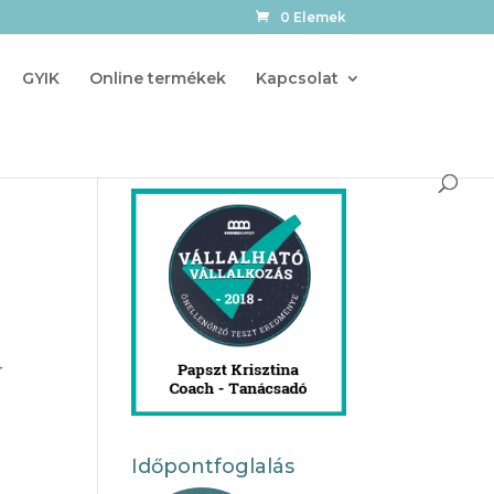
0 Elemek
GYIK
Online termékek
Kapcsolat
-
Időpontfoglalás