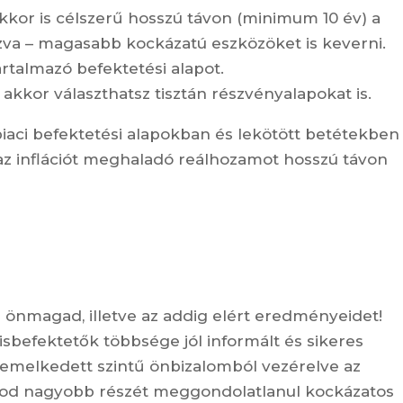
akkor is célszerű hosszú távon (minimum 10 év) a
zva – magasabb kockázatú eszközöket is keverni.
artalmazó befektetési alapot.
akkor választhatsz tisztán részvényalapokat is.
piaci befektetési alapokban és lekötött betétekben
az inflációt meghaladó reálhozamot hosszú távon
l önmagad, illetve az addig elért eredményeidet!
kisbefektetők többsége jól informált és sikeres
z emelkedett szintű önbizalomból vezérelve az
sod nagyobb részét meggondolatlanul kockázatos