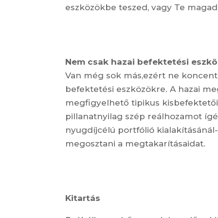
eszközökbe teszed, vagy Te magad 
Nem csak hazai befektetési eszkö
Van még sok más,ezért ne koncentrál
befektetési eszközökre. A hazai me
megfigyelhető tipikus kisbefektető
pillanatnyilag szép reálhozamot íg
nyugdíjcélú portfólió kialakításánál
megosztani a megtakarításaidat.
Kitartás