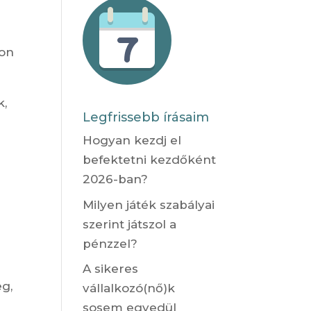
von
k,
Legfrissebb írásaim
Hogyan kezdj el
befektetni kezdőként
2026-ban?
Milyen játék szabályai
szerint játszol a
pénzzel?
A sikeres
g,
vállalkozó(nő)k
sosem egyedül