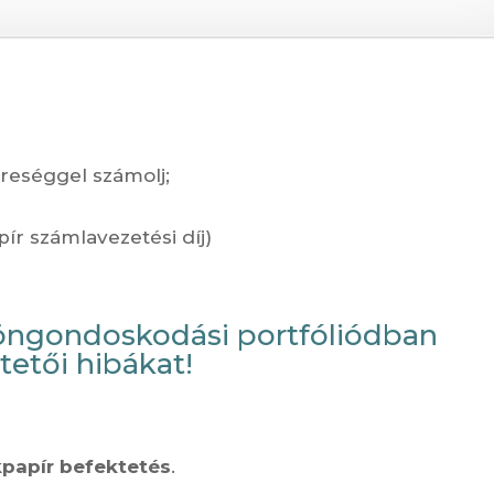
ereséggel számolj;
pír számlavezetési díj)
 öngondoskodási portfóliódban
tetői hibákat!
ékpapír befektetés
.