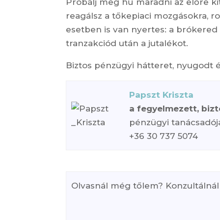
Próbálj meg hű maradni az előre kit
reagálsz a tőkepiaci mozgásokra, ro
esetben is van nyertes: a brókered
tranzakciód után a jutalékot.
Biztos pénzügyi hátteret, nyugodt 
Papszt Kriszta
a fegyelmezett, biz
pénzügyi tanácsadój
+36 30 737 5074
Olvasnál még tőlem? Konzultálnál