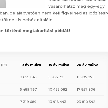
vásárolhatsz meg egy-egy
ban, de alapvetően nem kell figyelned az időzítésr
tőknek is nehéz eltalálni.
n történő megtakarítási példát!
g
(Ft)
10 év múlva
15 év múlva
20 év múlva
3 659 845
6 956 721
11 905 271
5 489 767
10 435 082
17 857 906
7 319 689
13 913 443
23 810 542