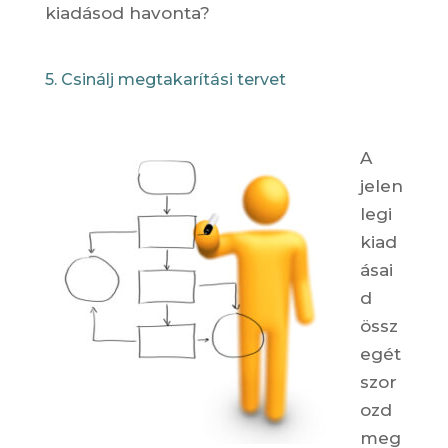
kiadásod havonta?
5. Csinálj megtakarítási tervet
A
jelen
legi
kiad
ásai
d
össz
egét
szor
ozd
meg