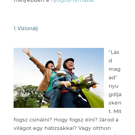
mélyebben a
nyugdíj-témába
.
1. Vizionálj
“Lás
d
mag
ad”
nyu
gdíja
skén
t. Mit
fogsz csinálni? Hogy fogsz élni? Járod a
világot egy hátizsákkal? Vagy otthon