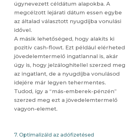
úgynevezett céldátum alapokba. A
megcélzott lejárati dátum essen egybe
az általad választott nyugdíjba vonulási
idővel.
A másik lehetőséged, hogy alakíts ki
pozitív cash-flowt. Ezt például elérheted
jövedelemtermelő ingatlannal is, akár
úgy is, hogy jelzáloghitellel szerzed meg
az ingatlant, de a nyugdíjba vonulásod
idejére már legyen tehermentes.
Tudod, így a “más-emberek-pénzén”
szerzed meg ezt a jövedelemtermelő
vagyon-elemet.
7. Optimalizáld az adófizetésed