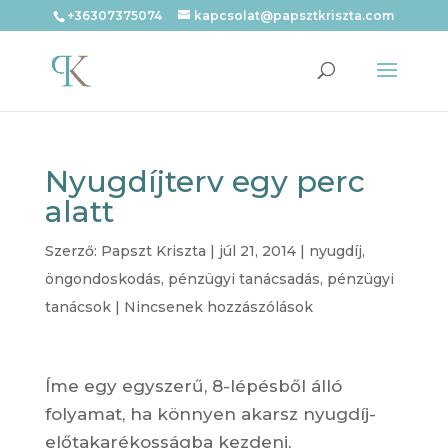
+36307375074
kapcsolat@papsztkriszta.com
Nyugdíjterv egy perc
alatt
Szerző:
Papszt Kriszta
|
júl 21, 2014
|
nyugdíj
,
öngondoskodás
,
pénzügyi tanácsadás
,
pénzügyi
tanácsok
|
Nincsenek hozzászólások
Íme egy egyszerű, 8-lépésből álló
folyamat, ha könnyen akarsz nyugdíj-
előtakarékosságba kezdeni,