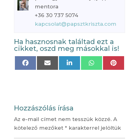
mentora
+36 30 737 5074
kapcsolat@papsztkriszta.com
Ha hasznosnak találtad ezt a
cikket, oszd meg másokkal is!
Share
Share
Share
Share
Share
on
on
on
on
on
Facebook
Email
LinkedIn
WhatsApp
Pinteres
Hozzászólás írása
Az e-mail címet nem tesszük közzé.
A
kötelező mezőket
*
karakterrel jelöltük