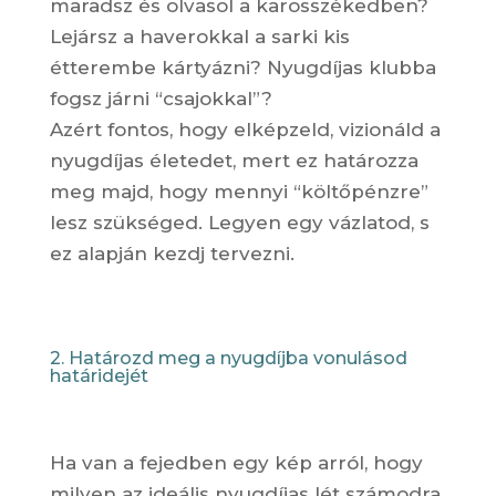
maradsz és olvasol a karosszékedben?
Lejársz a haverokkal a sarki kis
étterembe kártyázni? Nyugdíjas klubba
fogsz járni “csajokkal”?
Azért fontos, hogy elképzeld, vizionáld a
nyugdíjas életedet, mert ez határozza
meg majd, hogy mennyi “költőpénzre”
lesz szükséged. Legyen egy vázlatod, s
ez alapján kezdj tervezni.
2. Határozd meg a nyugdíjba vonulásod
határidejét
Ha van a fejedben egy kép arról, hogy
milyen az ideális nyugdíjas lét számodra,