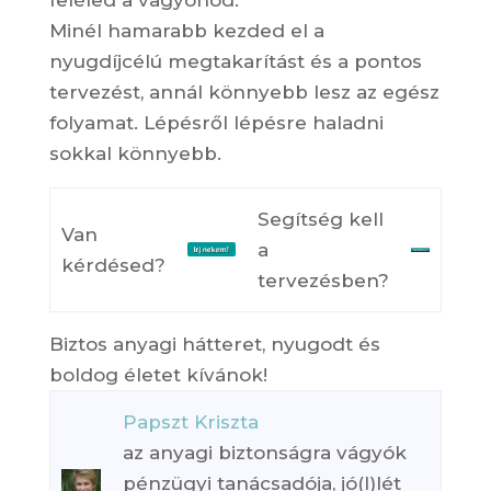
feléled a vagyonod.
Minél hamarabb kezded el a
nyugdíjcélú megtakarítást és a pontos
tervezést, annál könnyebb lesz az egész
folyamat. Lépésről lépésre haladni
sokkal könnyebb.
Segítség kell
Van
a
kérdésed?
tervezésben?
Biztos anyagi hátteret, nyugodt és
boldog életet kívánok!
Papszt Kriszta
az anyagi biztonságra vágyók
pénzügyi tanácsadója, jó(l)lét