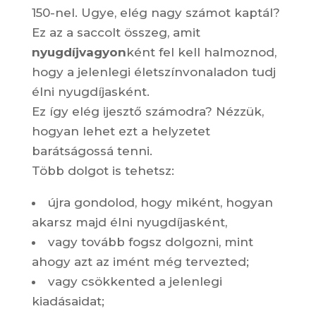
150-nel. Ugye, elég nagy számot kaptál?
Ez az a saccolt összeg, amit
nyugdíjvagyon
ként fel kell halmoznod,
hogy a jelenlegi életszínvonaladon tudj
élni nyugdíjasként.
Ez így elég ijesztő számodra? Nézzük,
hogyan lehet ezt a helyzetet
barátságossá tenni.
Több dolgot is tehetsz:
újra gondolod, hogy miként, hogyan
akarsz majd élni nyugdíjasként,
vagy tovább fogsz dolgozni, mint
ahogy azt az imént még tervezted;
vagy csökkented a jelenlegi
kiadásaidat;