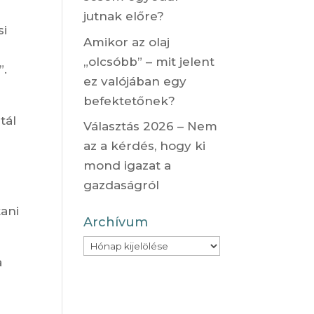
jutnak előre?
si
Amikor az olaj
„olcsóbb” – mit jelent
”.
ez valójában egy
befektetőnek?
tál
Választás 2026 – Nem
az a kérdés, hogy ki
mond igazat a
gazdaságról
tani
Archívum
Archívum
a