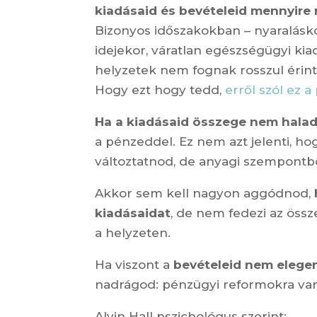
kiadásaid és bevételeid mennyir
Bizonyos időszakokban – nyaraláskor,
idejekor, váratlan egészségügyi ki
helyzetek nem fognak rosszul érint
Hogy ezt hogy tedd,
erről szól ez a
Ha a kiadásaid összege nem halad
a pénzeddel. Ez nem azt jelenti, ho
változtatnod, de anyagi szempontb
Akkor sem kell nagyon aggódnod,
kiadásaidat
, de nem fedezi az össz
a helyzeten.
Ha viszont a
bevételeid nem elegen
nadrágod: pénzügyi reformokra va
Alvin Hall pszichológus szerint: