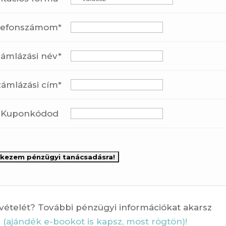
lefonszámom*
zámlázási név*
zámlázási cím*
Kuponkódod
vételét? További pénzügyi információkat akarsz
 (ajándék e-bookot is kapsz, most rögtön)!