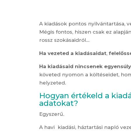
A kiadások pontos nyilvántartása, 
Mégis fontos, hiszen csak ez alapjá
rossz szokásaidról…
Ha vezeted a kiadásaidat
,
felelőss
Ha kiadásaid nincsenek egyensúly
követed nyomon a költéseidet, homo
helyzeted.
Hogyan értékeld a kiadá
ada
tokat?
Egyszerű.
A havi kiadási, háztartási napló ve