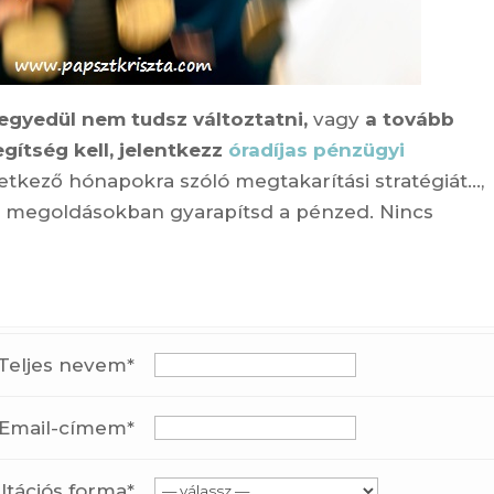
egyedül nem tudsz változtatni,
vagy
a tovább
ítség kell, jelentkezz
óradíjas pénzügyi
övetkező hónapokra szóló megtakarítási stratégiát…,
yi megoldásokban gyarapítsd a pénzed. Nincs
Teljes nevem*
Email-címem*
ltációs forma*