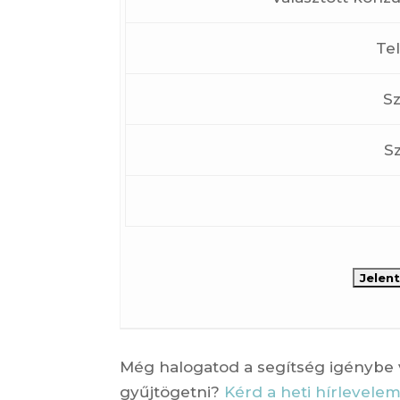
Te
S
S
Még halogatod a segítség igénybe 
gyűjtögetni?
Kérd a heti hírlevelem