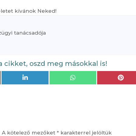
életet kívánok Neked!
ügyi tanácsadója
a cikket, oszd meg másokkal is!
Share
Share
Shar
on
on
on
LinkedIn
WhatsApp
Pint
.
A kötelező mezőket
*
karakterrel jelöltük