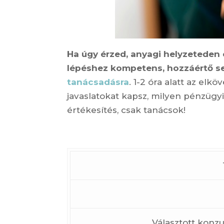
Ha úgy érzed, anyagi helyzeteden 
lépéshez kompetens, hozzáértő seg
tanácsadásra
. 1-2 óra alatt az elk
javaslatokat kapsz, milyen pénzüg
értékesítés, csak tanácsok!
Választott konzu