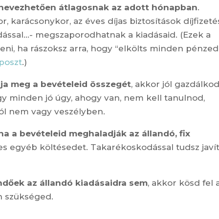
e nevezhetően átlagosnak az adott hónapban
.
 karácsonykor, az éves díjas biztosítások díjfizeté
adással…- megszaporodhatnak a kiadásaid. (Ezek a
eni, ha rászoksz arra, hogy “elkölts minden pénzed
 poszt
.)
ja meg a bevételeid összegét
, akkor jól gazdálkod
gy minden jó úgy, ahogy van, nem kell tanulnod,
ól nem vagy veszélyben.
ha a bevételeid meghaladják az állandó, fix
es egyéb költésedet. Takarékoskodással tudsz javí
dőek az állandó kiadásaidra sem
, akkor kösd fel 
n szükséged.