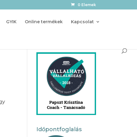
0 Elemek
GYIK
Online termékek
Kapcsolat
gy
Időpontfoglalás