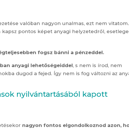
vezetése valóban nagyon unalmas, ezt nem vitatom
n kapsz pontos képet anyagi helyzetedről, esetlege
égteljesebben fogsz bánni a pénzeddel.
ban anyagi lehetőségeiddel
, s nem is írod, nem
kba dugod a fejed. Így nem is fog változni az any
sok nyilvántartásából kapott
zetésekor
nagyon fontos elgondolkoznod azon, h