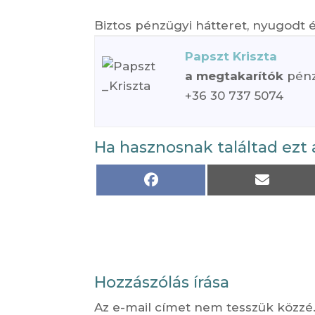
Biztos pénzügyi hátteret, nyugodt 
Papszt Kriszta
a megtakarítók
pénz
+36 30 737 5074
Ha hasznosnak találtad ezt 
Share
Share
on
on
Facebook
Email
Hozzászólás írása
Az e-mail címet nem tesszük közzé