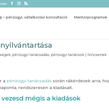
.com
p – pénzügyi, vállalkozási konzultáció
Mentorprogramok
nyilvántartása
tségek
,
pénzügyi tanácsadás
,
pénzügyi tanácsok
|
Nincsenek
r a
pénzügyi tanácsadás
során rákérdezek arra, ho
 naponta, rendszeresen a kiadásait.
t vezesd mégis a kiadások