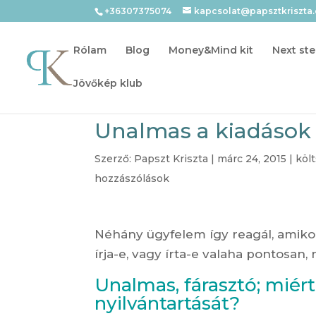
+36307375074
kapcsolat@papsztkriszta
Rólam
Blog
Money&Mind kit
Next ste
Jövőkép klub
Unalmas a kiadások 
Szerző:
Papszt Kriszta
|
márc 24, 2015
|
köl
hozzászólások
Néhány ügyfelem így reagál, amiko
írja-e, vagy írta-e valaha pontosan,
Unalmas, fárasztó; miér
nyilvántartását?