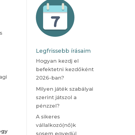
.
s
Legfrissebb írásaim
Hogyan kezdj el
befektetni kezdőként
agi
2026-ban?
Milyen játék szabályai
szerint játszol a
pénzzel?
A sikeres
vállalkozó(nő)k
ogy
sosem egyedül