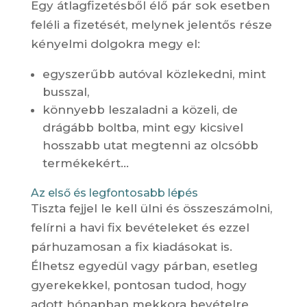
Egy átlagfizetésből élő pár sok esetben
feléli a fizetését, melynek jelentős része
kényelmi dolgokra megy el:
egyszerűbb autóval közlekedni, mint
busszal,
könnyebb leszaladni a közeli, de
drágább boltba, mint egy kicsivel
hosszabb utat megtenni az olcsóbb
termékekért…
Az első és legfontosabb lépés
Tiszta fejjel le kell ülni és összeszámolni,
felírni a havi fix bevételeket és ezzel
párhuzamosan a fix kiadásokat is.
Élhetsz egyedül vagy párban, esetleg
gyerekekkel, pontosan tudod, hogy
adott hónapban mekkora bevételre