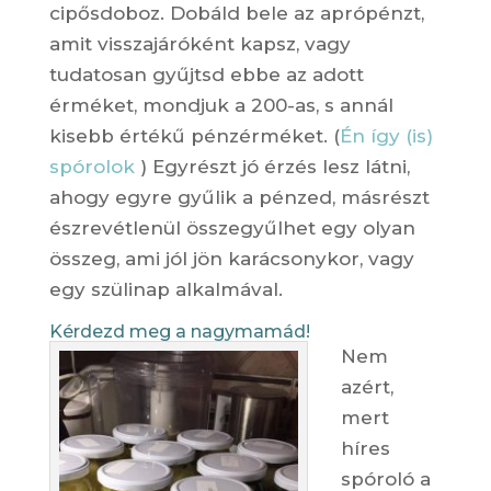
cipősdoboz. Dobáld bele az aprópénzt,
amit visszajáróként kapsz, vagy
tudatosan gyűjtsd ebbe az adott
érméket, mondjuk a 200-as, s annál
kisebb értékű pénzérméket. (
Én így (is)
spórolok
) Egyrészt jó érzés lesz látni,
ahogy egyre gyűlik a pénzed, másrészt
észrevétlenül összegyűlhet egy olyan
összeg, ami jól jön karácsonykor, vagy
egy szülinap alkalmával.
Kérdezd meg a nagymamád!
Nem
azért,
mert
híres
spóroló a