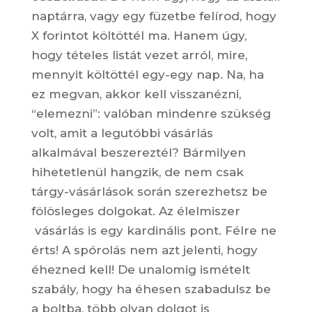
naptárra, vagy egy füzetbe felírod, hogy
X forintot költöttél ma. Hanem úgy,
hogy tételes listát vezet arról, mire,
mennyit költöttél egy-egy nap. Na, ha
ez megvan, akkor kell visszanézni,
“elemezni”: valóban mindenre szükség
volt, amit a legutóbbi vásárlás
alkalmával beszereztél? Bármilyen
hihetetlenül hangzik, de nem csak
tárgy-vásárlások során szerezhetsz be
fölösleges dolgokat. Az élelmiszer
vásárlás is egy kardinális pont. Félre ne
érts! A spórolás nem azt jelenti, hogy
éhezned kell! De unalomig ismételt
szabály, hogy ha éhesen szabadulsz be
a boltba, több olyan dolgot is