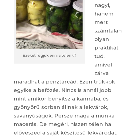
nagyi,
hanem
mert
számtalan
olyan
praktikát
tud,
Ezeket fogjuk enni a télen 🙂
amivel
zárva
maradhat a pénztárcád. Ezen trükkök
egyike a befőzés. Nincs is annál jobb,
mint amikor benyitsz a kamrába, és
gyönyörű sorban állnak a lekvárok,
savanyúságok. Persze maga a munka
macerás. De megéri, hiszen télen ha
előveszed a saját készítésű lekvárodat,