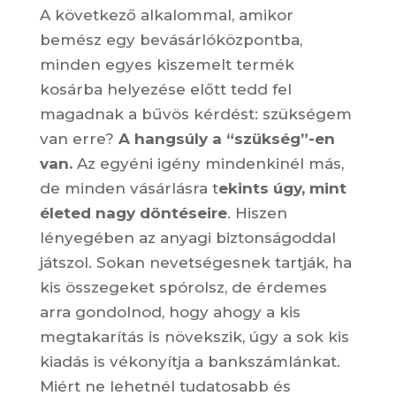
A következő alkalommal, amikor
bemész egy bevásárlóközpontba,
minden egyes kiszemelt termék
kosárba helyezése előtt tedd fel
magadnak a bűvös kérdést: szükségem
van erre?
A hangsúly a “szükség”-en
van.
Az egyéni igény mindenkinél más,
de minden vásárlásra t
ekints úgy, mint
életed nagy döntéseire
. Hiszen
lényegében az anyagi biztonságoddal
játszol. Sokan nevetségesnek tartják, ha
kis összegeket spórolsz, de érdemes
arra gondolnod, hogy ahogy a kis
megtakarítás is növekszik, úgy a sok kis
kiadás is vékonyítja a bankszámlánkat.
Miért ne lehetnél tudatosabb és