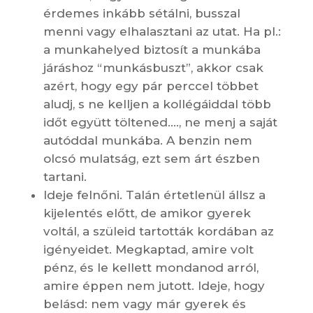
érdemes inkább sétálni, busszal
menni vagy elhalasztani az utat. Ha pl.:
a munkahelyed biztosít a munkába
járáshoz “munkásbuszt”, akkor csak
azért, hogy egy pár perccel többet
aludj, s ne kelljen a kollégáiddal több
időt együtt töltened…., ne menj a saját
autóddal munkába. A benzin nem
olcsó mulatság, ezt sem árt észben
tartani.
Ideje felnőni. Talán értetlenül állsz a
kijelentés előtt, de amikor gyerek
voltál, a szüleid tartották kordában az
igényeidet. Megkaptad, amire volt
pénz, és le kellett mondanod arról,
amire éppen nem jutott. Ideje, hogy
belásd: nem vagy már gyerek és