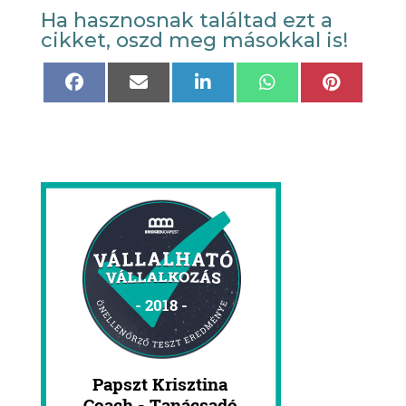
Ha hasznosnak találtad ezt a
cikket, oszd meg másokkal is!
Share
Share
Share
Share
Share
on
on
on
on
on
Facebook
Email
LinkedIn
WhatsApp
Pinteres