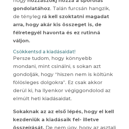
hogy
hozzászokj hozzá a spórolás
gondolatához
. Talán furcsán hangzik,
de tényleg
rá kell szoktatni magadat
arra, hogy akár kis összeget is, de
félretegyél havonta és ez rutinná
váljon.
Csökkentsd a kiadásaidat!
Persze tudom, hogy könnyebb
mondani, mint csinálni, s sokan azt
gondolják, hogy “hiszen nem is költünk
fölösleges dolgokra”. Ez csak akkor
derül ki, ha Ilyenkor végiggondolod az
elmúlt heti kiadásaidat.
Sokaknak az az első lépés, hogy el kell
kezdeniük a kiadásaik fel- illetve
összeírását.
De nem úgy, hogy az asztali