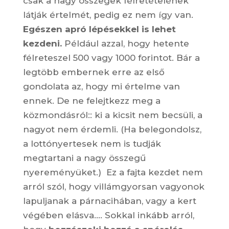
csak a nagy összegek félretételének
látják értelmét, pedig ez nem így van.
Egészen apró lépésekkel is lehet
kezdeni.
Például azzal, hogy hetente
félreteszel 500 vagy 1000 forintot. Bár a
legtöbb embernek erre az első
gondolata az, hogy mi értelme van
ennek. De ne felejtkezz meg a
közmondásról:: ki a kicsit nem becsüli, a
nagyot nem érdemli. (Ha belegondolsz,
a lottónyertesek nem is tudják
megtartani a nagy összegű
nyereményüket.) Ez a fajta kezdet nem
arról szól, hogy villámgyorsan vagyonok
lapuljanak a párnacihában, vagy a kert
végében elásva…. Sokkal inkább arról,