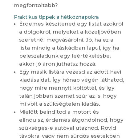
megfontoltabb?
Praktikus tippek a hétköznapokra
Érdemes készítened egy listát azokról
a dolgokról, melyeket a közeljövőben
szeretnél megvásárolni. Jó, ha ez a
lista mindig a táskádban lapul, így ha
beleszaladunk egy leértékelésbe,
akkor jó áron juthatsz hozzá.
Egy másik listára vezesd az adott havi
kiadásaidat. Így hónap végén láthatod,
hogy mire mennyit költöttél, és így
talán jobban szemet szúr az is, hogy
mi volt a szükségtelen kiadás.
Mielőtt beindítod a motort és
elindulsz, érdemes átgondolnod, hogy
szükséges-e autóval utaznod. Rövid
távokra, vagy nem sürgős esetekben