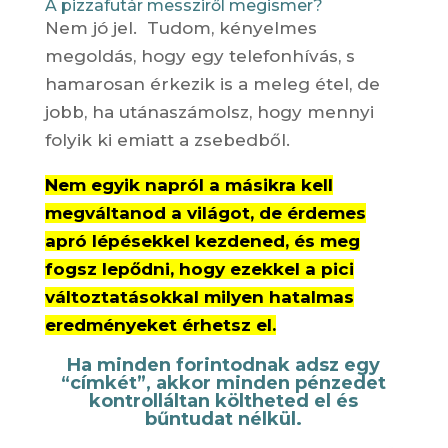
A pizzafutár messziről megismer?
Nem jó jel. Tudom, kényelmes
megoldás, hogy egy telefonhívás, s
hamarosan érkezik is a meleg étel, de
jobb, ha utánaszámolsz, hogy mennyi
folyik ki emiatt a zsebedből.
Nem egyik napról a másikra kell
megváltanod a világot, de érdemes
apró lépésekkel kezdened, és meg
fogsz lepődni, hogy ezekkel a pici
változtatásokkal milyen hatalmas
eredményeket érhetsz el.
Ha minden forintodnak adsz egy
“címkét”, akkor minden pénzedet
kontrolláltan költheted el és
bűntudat nélkül.