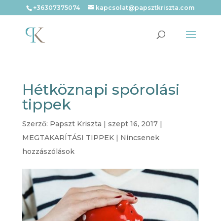
+36307375074
kapcsolat@papsztkriszta.com
Hétköznapi spórolási
tippek
Szerző:
Papszt Kriszta
|
szept 16, 2017
|
MEGTAKARÍTÁSI TIPPEK
|
Nincsenek
hozzászólások