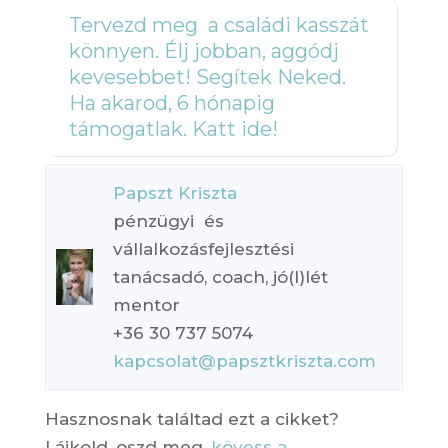
Tervezd meg a családi kasszát
könnyen. Élj jobban, aggódj
kevesebbet! Segítek Neked.
Ha akarod, 6 hónapig
támogatlak. Katt ide!
Papszt Kriszta
pénzügyi és
vállalkozásfejlesztési
tanácsadó, coach, jó(l)lét
mentor
+36 30 737 5074
kapcsolat@papsztkriszta.com
Hasznosnak találtad ezt a cikket?
Lájkold, oszd meg,
kövess a