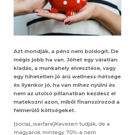
Azt mondják, a pénz nem boldogít. De
mégis jobb ha van. Jöhet egy váratlan
kiadás, a munkahely elvesztése, vagy
egy hihetetlen jó árú wellness-hétvége
és ilyenkor jó, ha van mihez nyúlni és
nem az utolsó pillanatban kezdesz el
matekozni azon, miből finanszírozod a
felmerülő költségeket.
[social_warfare]Kevesen tudják, de a
magyarok mintegy 70%-a nem