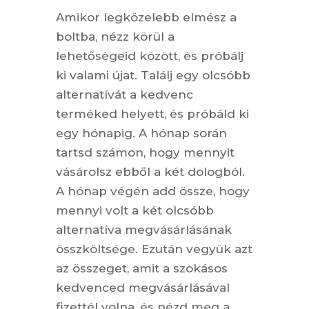
Amikor legközelebb elmész a
boltba, nézz körül a
lehetőségeid között, és próbálj
ki valami újat. Találj egy olcsóbb
alternatívát a kedvenc
terméked helyett, és próbáld ki
egy hónapig. A hónap során
tartsd számon, hogy mennyit
vásárolsz ebből a két dologból.
A hónap végén add össze, hogy
mennyi volt a két olcsóbb
alternatíva megvásárlásának
összköltsége. Ezután vegyük azt
az összeget, amit a szokásos
kedvenced megvásárlásával
fizettél volna, és nézd meg a