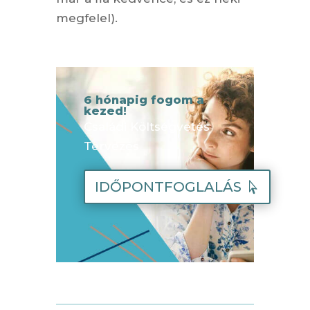
megfelel).
6 hónapig fogom a
kezed!
Családi Költségvetés
Tervezés
IDŐPONTFOGLALÁS