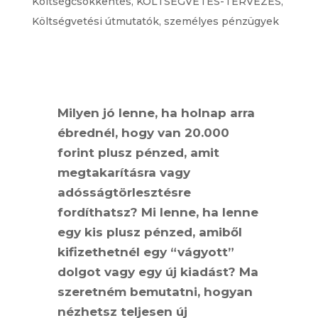
Költségcsökkentés
,
KÖLTSÉGVETÉS-TERVEZÉS
,
Költségvetési útmutatók
,
személyes pénzügyek
Milyen jó lenne, ha holnap arra
ébrednél, hogy van 20.000
forint plusz pénzed, amit
megtakarításra vagy
adósságtörlesztésre
fordíthatsz? Mi lenne, ha lenne
egy kis plusz pénzed, amiből
kifizethetnél egy “vágyott”
dolgot vagy egy új kiadást? Ma
szeretném bemutatni, hogyan
nézhetsz teljesen új