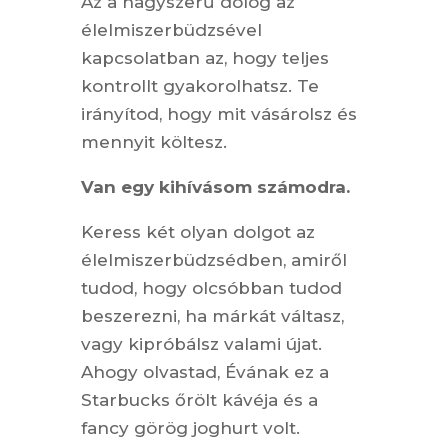
Az a nagyszerű dolog az
élelmiszerbüdzsével
kapcsolatban az, hogy teljes
kontrollt gyakorolhatsz. Te
irányítod, hogy mit vásárolsz és
mennyit költesz.
Van egy kihívásom számodra.
Keress két olyan dolgot az
élelmiszerbüdzsédben, amiről
tudod, hogy olcsóbban tudod
beszerezni, ha márkát váltasz,
vagy kipróbálsz valami újat.
Ahogy olvastad, Évának ez a
Starbucks őrölt kávéja és a
fancy görög joghurt volt.