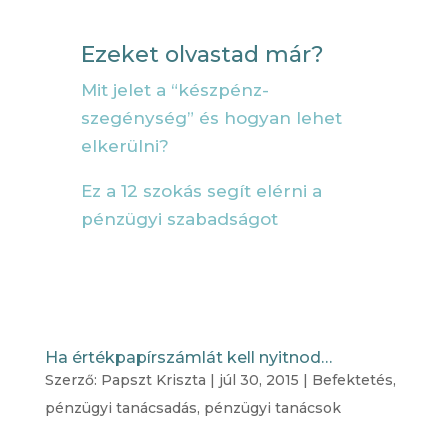
Ezeket olvastad már?
Mit jelet a “készpénz-
szegénység” és hogyan lehet
elkerülni?
Ez a 12 szokás segít elérni a
pénzügyi szabadságot
Ha értékpapírszámlát kell nyitnod…
Szerző:
Papszt Kriszta
|
júl 30, 2015
|
Befektetés
,
pénzügyi tanácsadás
,
pénzügyi tanácsok