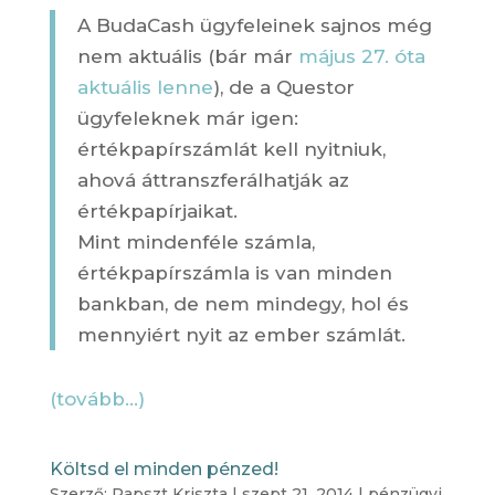
A BudaCash ügyfeleinek sajnos még
nem aktuális (bár már
május 27. óta
aktuális lenne
), de a Questor
ügyfeleknek már igen:
értékpapírszámlát kell nyitniuk,
ahová áttranszferálhatják az
értékpapírjaikat.
Mint mindenféle számla,
értékpapírszámla is van minden
bankban, de nem mindegy, hol és
mennyiért nyit az ember számlát.
(tovább…)
Költsd el minden pénzed!
Szerző:
Papszt Kriszta
|
szept 21, 2014
|
pénzügyi