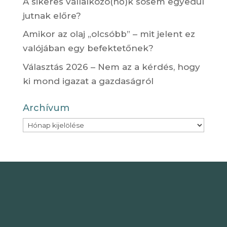
A sikeres vállalkozó(nő)k sosem egyedül
jutnak előre?
Amikor az olaj „olcsóbb” – mit jelent ez
valójában egy befektetőnek?
Választás 2026 – Nem az a kérdés, hogy
ki mond igazat a gazdaságról
Archívum
Archívum