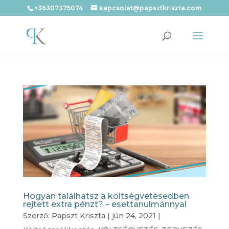
+36307375074
kapcsolat@papsztkriszta.com
Hogyan találhatsz a költségvetésedben
rejtett extra pénzt? – esettanulmánnyal
Szerző:
Papszt Kriszta
|
jún 24, 2021
|