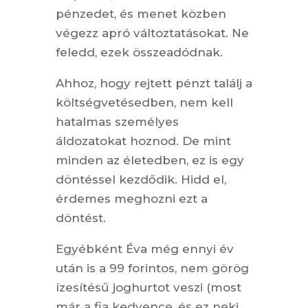
pénzedet, és menet közben
végezz apró változtatásokat. Ne
feledd, ezek összeadódnak.
Ahhoz, hogy rejtett pénzt találj a
költségvetésedben, nem kell
hatalmas személyes
áldozatokat hoznod. De mint
minden az életedben, ez is egy
döntéssel kezdődik. Hidd el,
érdemes meghozni ezt a
döntést.
Egyébként Éva még ennyi év
után is a 99 forintos, nem görög
ízesítésű joghurtot veszi (most
már a fia kedvence, és ez neki