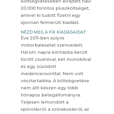
költségvetésében elrejtett havi
20.000 forintos pluszköltséget,
amivel ki tudott fizetni egy
újonnan felmerült kiadást.
NÉZD MEG A FIX KIADÁSAIDAT
Éva 2011-ben súlyos
motorbalesetet szenvedett.
Három napra kórházba került
törött csuklóval, két monoklival
és egy zúzódott
medencecsonttal. Nem volt
vésztartaléka. A költségvetése
nem állt készen egy több
hónapos betegállományra.
Teljesen lemondott a
spórolásról, a szórakozásról, az