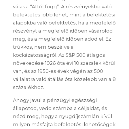
válasz: “Attól függ”. A részvényekbe való
befektetés jobb lehet, mint a befektetési
alapokba való befektetés, ha a megfelelő
részvényt a megfelelő időben vásárolod
meg, és a megfelelő időben adod el. Ez
trükkös, nem beszélve a
kockázatosságról. Az S&P 500 átlagos
növekedése 1926 óta évi 10 százalék körül
van, és az 1950-es évek végén az 500
vállalatra való átállás óta közelebb van a 8
százalékhoz.
Ahogy javul a pénzügyi egészségi
állapotod, vedd számba a céljaidat, és
nézd meg, hogy a nyugdíjszámlán kívül
milyen másfajta befektetési lehetőségek