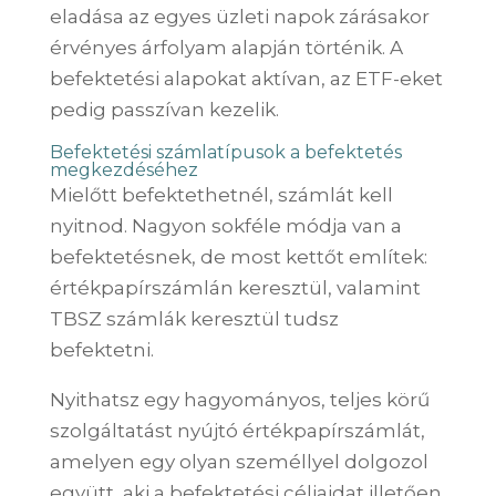
eladása az egyes üzleti napok zárásakor
érvényes árfolyam alapján történik. A
befektetési alapokat aktívan, az ETF-eket
pedig passzívan kezelik.
Befektetési számlatípusok a befektetés
megkezdéséhez
Mielőtt befektethetnél, számlát kell
nyitnod. Nagyon sokféle módja van a
befektetésnek, de most kettőt említek:
értékpapírszámlán keresztül, valamint
TBSZ számlák keresztül tudsz
befektetni.
Nyithatsz egy hagyományos, teljes körű
szolgáltatást nyújtó értékpapírszámlát,
amelyen egy olyan személlyel dolgozol
együtt, aki a befektetési céljaidat illetően