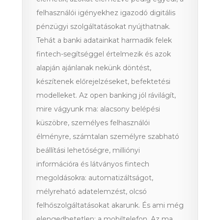
felhasználói igényekhez igazodó digitális
pénzügyi szolgáltatásokat nyújthatnak.
Tehát a banki adatainkat harmadik felek
fintech-segítséggel értelmezik és azok
alapján ajánlanak nekünk döntést,
készítenek előrejelzéseket, befektetési
modelleket. Az open banking jól rávilágít,
mire vágyunk ma: alacsony belépési
küszöbre, személyes felhasználói
élményre, számtalan személyre szabható
beállítási lehetőségre, milliónyi
információra és látványos fintech
megoldásokra: automatizáltságot,
mélyreható adatelemzést, olcsó
felhőszolgáltatásokat akarunk. És ami még
elengedhetetlen: a mobiltelefon. Az ma