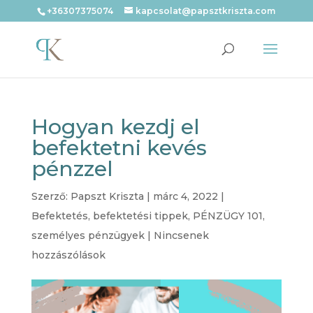
+36307375074
kapcsolat@papsztkriszta.com
Hogyan kezdj el
befektetni kevés
pénzzel
Szerző:
Papszt Kriszta
|
márc 4, 2022
|
Befektetés
,
befektetési tippek
,
PÉNZÜGY 101
,
személyes pénzügyek
|
Nincsenek
hozzászólások