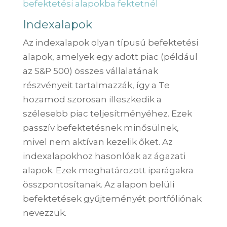
befektetési alapokba fektetnél
Indexalapok
Az indexalapok olyan típusú befektetési
alapok, amelyek egy adott piac (például
az S&P 500) összes vállalatának
részvényeit tartalmazzák, így a Te
hozamod szorosan illeszkedik a
szélesebb piac teljesítményéhez. Ezek
passzív befektetésnek minősülnek,
mivel nem aktívan kezelik őket. Az
indexalapokhoz hasonlóak az ágazati
alapok. Ezek meghatározott iparágakra
összpontosítanak. Az alapon belüli
befektetések gyűjteményét portfóliónak
nevezzük.