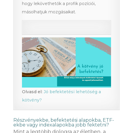
hogy lekövethetők a profik pozíciói,
másolhatjuk mozgásaikat.
Olvasd el:
Jó befektetési lehetőség a
kötvény?
Részvényekbe, befektetési alapokba, ETF-
ekbe vagy indexalapokba jobb fektetni?
Mint a legtöbb dologra az életben, a