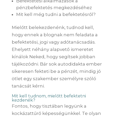
Befektetési alkalmazások a
pénzbefektetés megkezdéséhez
Mit kell még tudni a befektetésről?
Mielőtt belekezdenénk, tudnod kell,
hogy ennek a blognak nem feladata a
befektetési, jogi vagy adótanácsadás.
Ehelyett néhány alapvető ismeretet
kínálok Neked, hogy segítsek jobban
tájékozódni. Bár sok autodidakta ember
sikeresen fekteti be a pénzét, mindig jó
ötlet egy szakember személyre szóló
tanácsát kérni.
Mit kell tudnom, mielőtt befektetni
kezdenék?
Fontos, hogy tisztában legyünk a
kockázattűrő képességünkkel. Te olyan