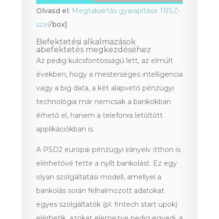
Olvasd el:
Megtakaírtás gyarapítása TBSZ-
szel
/box]
Befektetési alkalmazások
abefektetés megkezdéséhez
Az pedig kulcsfontosságú lett, az elmúlt
években, hogy a mesterséges intelligencia
vagy a big data, a két alapvető pénzügyi
technológia már nemcsak a bankokban
érhető el, hanem a telefonra letöltött
applikációkban is.
A PSD2 európai pénzügyi irányelv itthon is
elérhetővé tette a nyílt bankolást.
Ez egy
olyan szolgáltatási modell, amellyel a
bankolás során felhalmozott adatokat
egyes szolgáltatók (pl. fintech start upok)
elérhetik, azokat elemezve pedig egyedi, a