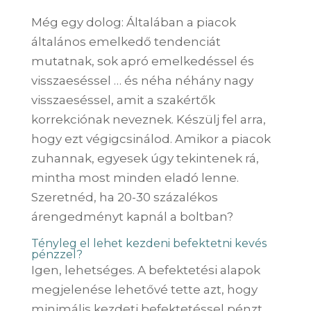
Még egy dolog: Általában a piacok
általános emelkedő tendenciát
mutatnak, sok apró emelkedéssel és
visszaeséssel … és néha néhány nagy
visszaeséssel, amit a szakértők
korrekciónak neveznek. Készülj fel arra,
hogy ezt végigcsinálod. Amikor a piacok
zuhannak, egyesek úgy tekintenek rá,
mintha most minden eladó lenne.
Szeretnéd, ha 20-30 százalékos
árengedményt kapnál a boltban?
Tényleg el lehet kezdeni befektetni kevés
pénzzel?
Igen, lehetséges. A befektetési alapok
megjelenése lehetővé tette azt, hogy
minimális kezdeti befektetéssel pénzt