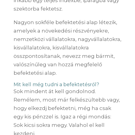
inkább egy teljes indexbe, iparágba vagy
szektorba fektetsz.
Nagyon sokféle befektetési alap létezik,
amelyek a növekedési részvényekre,
nemzetközi vállalatokra, nagyvállalatokra,
kisvállalatokra, kisvállalatokra
összpontosítanak, nevezz meg bármit,
valószínűleg van hozzá megfelelő
befektetési alap.
Mit kell még tudni a befektetésről?
Sok mindent át kell gondolnod.
Remélem, most már felkészültebb vagy,
hogy elkezdj befektetni, még ha csak
egy kis pénzzel is. Igaz a régi mondás:
Sok kicsi sokra megy. Valahol el kell
kezdeni.